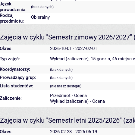
Język
(brak danych)
prowadzenia:
Rodzaj
Obieralny
przedmiotu:
Zajęcia w cyklu "Semestr zimowy 2026/2027"
Okres:
2026-10-01 - 2027-02-01
Typ zajęć:
Wykład (zaliczenie), 15 godzin, 46 miejsc
w
Koordynatorzy:
(brak danych)
Prowadzący grup:
(brak danych)
Lista studentów:
(nie masz dostępu)
Przedmiot - Ocena
Zaliczenie:
Wykład (zaliczenie) - Ocena
Zajęcia w cyklu "Semestr letni 2025/2026"
(za
Okres:
2026-02-23 - 2026-06-19