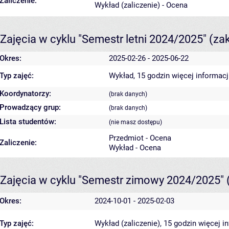
Zaliczenie:
Wykład (zaliczenie) - Ocena
Zajęcia w cyklu "Semestr letni 2024/2025"
(za
Okres:
2025-02-26 - 2025-06-22
Typ zajęć:
Wykład, 15 godzin
więcej informacj
Koordynatorzy:
(brak danych)
Prowadzący grup:
(brak danych)
Lista studentów:
(nie masz dostępu)
Przedmiot - Ocena
Zaliczenie:
Wykład - Ocena
Zajęcia w cyklu "Semestr zimowy 2024/2025"
Okres:
2024-10-01 - 2025-02-03
Typ zajęć:
Wykład (zaliczenie), 15 godzin
więcej i