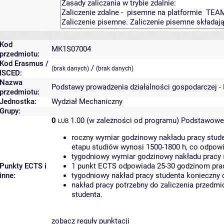
Kod
MK1S07004
przedmiotu:
Kod Erasmus /
/
(brak danych)
(brak danych)
ISCED:
Nazwa
Podstawy prowadzenia działalności gospodarczej -
przedmiotu:
Jednostka:
Wydział Mechaniczny
Grupy:
0
1.00 (w zależności od programu)
Podstawowe 
LUB
roczny wymiar godzinowy nakładu pracy stude
etapu studiów wynosi 1500-1800 h, co odpow
tygodniowy wymiar godzinowy nakładu pracy 
Punkty ECTS i
1 punkt ECTS odpowiada 25-30 godzinom pracy
inne:
tygodniowy nakład pracy studenta konieczny 
nakład pracy potrzebny do zaliczenia przedm
studenta.
zobacz reguły punktacji