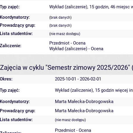
Typ zajęć:
Wykład (zaliczenie), 15 godzin, 46 miejsc
w
Koordynatorzy:
(brak danych)
Prowadzący grup:
(brak danych)
Lista studentów:
(nie masz dostępu)
Przedmiot - Ocena
Zaliczenie:
Wykład (zaliczenie) - Ocena
Zajęcia w cyklu "Semestr zimowy 2025/2026"
Okres:
2025-10-01 - 2026-02-01
Typ zajęć:
Wykład (zaliczenie), 15 godzin
więcej i
Koordynatorzy:
Marta Małecka-Dobrogowska
Prowadzący grup:
Marta Małecka-Dobrogowska
Lista studentów:
(nie masz dostępu)
Przedmiot - Ocena