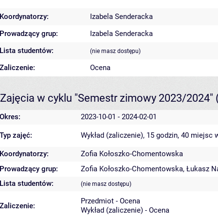
Koordynatorzy:
Izabela Senderacka
Prowadzący grup:
Izabela Senderacka
Lista studentów:
(nie masz dostępu)
Zaliczenie:
Ocena
Zajęcia w cyklu "Semestr zimowy 2023/2024"
Okres:
2023-10-01 - 2024-02-01
Typ zajęć:
Wykład (zaliczenie), 15 godzin, 40 miejsc
w
Koordynatorzy:
Zofia Kołoszko-Chomentowska
Prowadzący grup:
Zofia Kołoszko-Chomentowska
,
Łukasz N
Lista studentów:
(nie masz dostępu)
Przedmiot - Ocena
Zaliczenie:
Wykład (zaliczenie) - Ocena