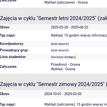
Zaliczenie:
Wykład (zaliczenie) - Ocena
Zajęcia w cyklu "Semestr letni 2024/2025"
(za
Okres:
2025-02-26 - 2025-06-22
Typ zajęć:
Wykład, 15 godzin
więcej informacj
Koordynatorzy:
(brak danych)
Prowadzący grup:
(brak danych)
Lista studentów:
(nie masz dostępu)
Przedmiot - Ocena
Zaliczenie:
Wykład - Ocena
Zajęcia w cyklu "Semestr zimowy 2024/2025"
Okres:
2024-10-01 - 2025-02-03
Typ zajęć:
Wykład (zaliczenie), 15 godzin
więcej i