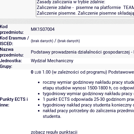
Kod
MK1S07004
przedmiotu:
Kod Erasmus /
/
(brak danych)
(brak danych)
ISCED:
Nazwa
Podstawy prowadzenia działalności gospodarczej -
przedmiotu:
Jednostka:
Wydział Mechaniczny
Grupy:
0
1.00 (w zależności od programu)
Podstawowe 
LUB
roczny wymiar godzinowy nakładu pracy stude
etapu studiów wynosi 1500-1800 h, co odpow
tygodniowy wymiar godzinowy nakładu pracy 
Punkty ECTS i
1 punkt ECTS odpowiada 25-30 godzinom pracy
inne:
tygodniowy nakład pracy studenta konieczny 
nakład pracy potrzebny do zaliczenia przedm
studenta.
zobacz reguły punktacji