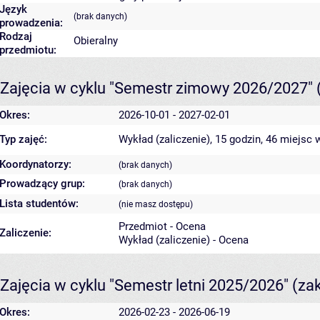
Język
(brak danych)
prowadzenia:
Rodzaj
Obieralny
przedmiotu:
Zajęcia w cyklu "Semestr zimowy 2026/2027"
Okres:
2026-10-01 - 2027-02-01
Typ zajęć:
Wykład (zaliczenie), 15 godzin, 46 miejsc
w
Koordynatorzy:
(brak danych)
Prowadzący grup:
(brak danych)
Lista studentów:
(nie masz dostępu)
Przedmiot - Ocena
Zaliczenie:
Wykład (zaliczenie) - Ocena
Zajęcia w cyklu "Semestr letni 2025/2026"
(za
Okres:
2026-02-23 - 2026-06-19