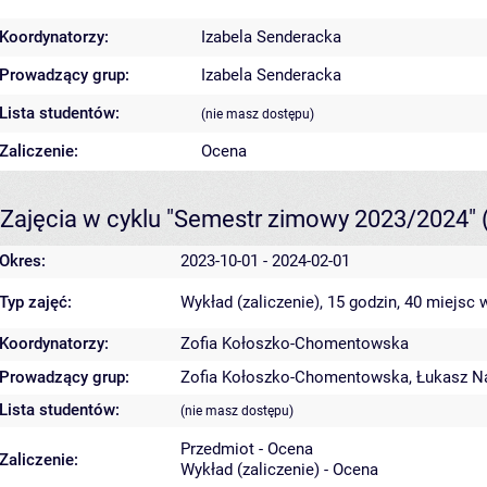
Koordynatorzy:
Izabela Senderacka
Prowadzący grup:
Izabela Senderacka
Lista studentów:
(nie masz dostępu)
Zaliczenie:
Ocena
Zajęcia w cyklu "Semestr zimowy 2023/2024"
Okres:
2023-10-01 - 2024-02-01
Typ zajęć:
Wykład (zaliczenie), 15 godzin, 40 miejsc
w
Koordynatorzy:
Zofia Kołoszko-Chomentowska
Prowadzący grup:
Zofia Kołoszko-Chomentowska
,
Łukasz N
Lista studentów:
(nie masz dostępu)
Przedmiot - Ocena
Zaliczenie:
Wykład (zaliczenie) - Ocena