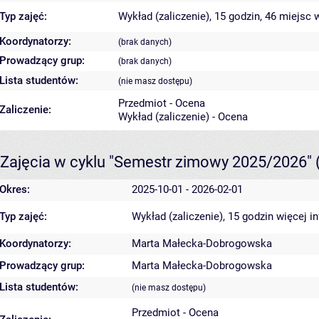
Typ zajęć:
Wykład (zaliczenie), 15 godzin, 46 miejsc
w
Koordynatorzy:
(brak danych)
Prowadzący grup:
(brak danych)
Lista studentów:
(nie masz dostępu)
Przedmiot - Ocena
Zaliczenie:
Wykład (zaliczenie) - Ocena
Zajęcia w cyklu "Semestr zimowy 2025/2026"
Okres:
2025-10-01 - 2026-02-01
Typ zajęć:
Wykład (zaliczenie), 15 godzin
więcej i
Koordynatorzy:
Marta Małecka-Dobrogowska
Prowadzący grup:
Marta Małecka-Dobrogowska
Lista studentów:
(nie masz dostępu)
Przedmiot - Ocena