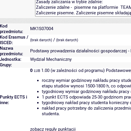
Kod
MK1S07004
przedmiotu:
Kod Erasmus /
/
(brak danych)
(brak danych)
ISCED:
Nazwa
Podstawy prowadzenia działalności gospodarczej -
przedmiotu:
Jednostka:
Wydział Mechaniczny
Grupy:
0
1.00 (w zależności od programu)
Podstawowe 
LUB
roczny wymiar godzinowy nakładu pracy stude
etapu studiów wynosi 1500-1800 h, co odpow
tygodniowy wymiar godzinowy nakładu pracy 
Punkty ECTS i
1 punkt ECTS odpowiada 25-30 godzinom pracy
inne:
tygodniowy nakład pracy studenta konieczny 
nakład pracy potrzebny do zaliczenia przedm
studenta.
zobacz reguły punktacji