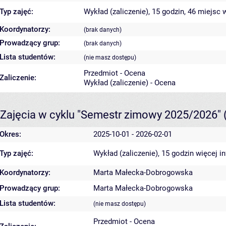
Typ zajęć:
Wykład (zaliczenie), 15 godzin, 46 miejsc
w
Koordynatorzy:
(brak danych)
Prowadzący grup:
(brak danych)
Lista studentów:
(nie masz dostępu)
Przedmiot - Ocena
Zaliczenie:
Wykład (zaliczenie) - Ocena
Zajęcia w cyklu "Semestr zimowy 2025/2026"
Okres:
2025-10-01 - 2026-02-01
Typ zajęć:
Wykład (zaliczenie), 15 godzin
więcej i
Koordynatorzy:
Marta Małecka-Dobrogowska
Prowadzący grup:
Marta Małecka-Dobrogowska
Lista studentów:
(nie masz dostępu)
Przedmiot - Ocena