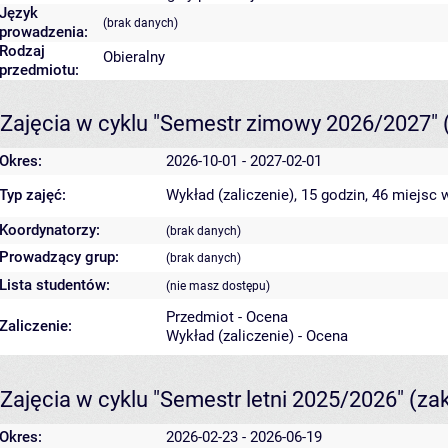
Język
(brak danych)
prowadzenia:
Rodzaj
Obieralny
przedmiotu:
Zajęcia w cyklu "Semestr zimowy 2026/2027"
Okres:
2026-10-01 - 2027-02-01
Typ zajęć:
Wykład (zaliczenie), 15 godzin, 46 miejsc
w
Koordynatorzy:
(brak danych)
Prowadzący grup:
(brak danych)
Lista studentów:
(nie masz dostępu)
Przedmiot - Ocena
Zaliczenie:
Wykład (zaliczenie) - Ocena
Zajęcia w cyklu "Semestr letni 2025/2026"
(za
Okres:
2026-02-23 - 2026-06-19