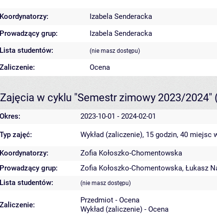
Koordynatorzy:
Izabela Senderacka
Prowadzący grup:
Izabela Senderacka
Lista studentów:
(nie masz dostępu)
Zaliczenie:
Ocena
Zajęcia w cyklu "Semestr zimowy 2023/2024"
Okres:
2023-10-01 - 2024-02-01
Typ zajęć:
Wykład (zaliczenie), 15 godzin, 40 miejsc
w
Koordynatorzy:
Zofia Kołoszko-Chomentowska
Prowadzący grup:
Zofia Kołoszko-Chomentowska
,
Łukasz N
Lista studentów:
(nie masz dostępu)
Przedmiot - Ocena
Zaliczenie:
Wykład (zaliczenie) - Ocena