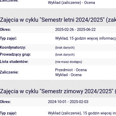
Zaliczenie:
Wykład (zaliczenie) - Ocena
Zajęcia w cyklu "Semestr letni 2024/2025"
(za
Okres:
2025-02-26 - 2025-06-22
Typ zajęć:
Wykład, 15 godzin
więcej informacj
Koordynatorzy:
(brak danych)
Prowadzący grup:
(brak danych)
Lista studentów:
(nie masz dostępu)
Przedmiot - Ocena
Zaliczenie:
Wykład - Ocena
Zajęcia w cyklu "Semestr zimowy 2024/2025"
Okres:
2024-10-01 - 2025-02-03
Typ zajęć:
Wykład (zaliczenie), 15 godzin
więcej i