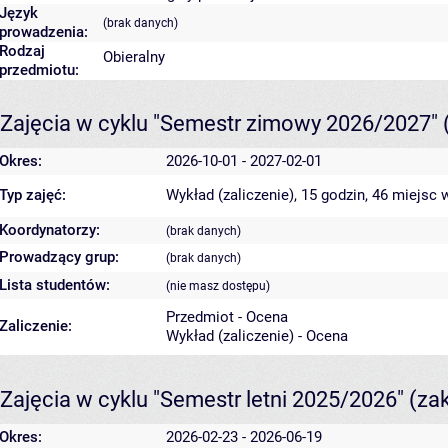
Język
(brak danych)
prowadzenia:
Rodzaj
Obieralny
przedmiotu:
Zajęcia w cyklu "Semestr zimowy 2026/2027"
Okres:
2026-10-01 - 2027-02-01
Typ zajęć:
Wykład (zaliczenie), 15 godzin, 46 miejsc
w
Koordynatorzy:
(brak danych)
Prowadzący grup:
(brak danych)
Lista studentów:
(nie masz dostępu)
Przedmiot - Ocena
Zaliczenie:
Wykład (zaliczenie) - Ocena
Zajęcia w cyklu "Semestr letni 2025/2026"
(za
Okres:
2026-02-23 - 2026-06-19