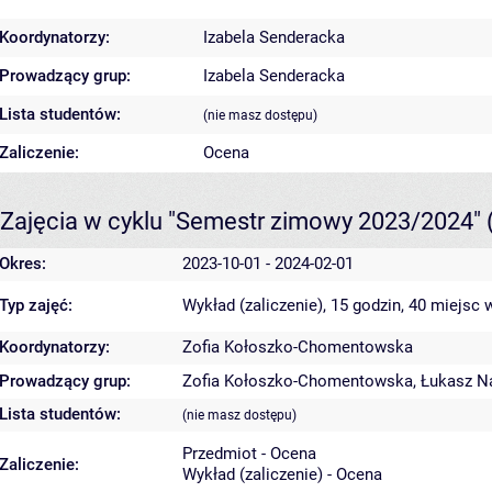
Koordynatorzy:
Izabela Senderacka
Prowadzący grup:
Izabela Senderacka
Lista studentów:
(nie masz dostępu)
Zaliczenie:
Ocena
Zajęcia w cyklu "Semestr zimowy 2023/2024"
Okres:
2023-10-01 - 2024-02-01
Typ zajęć:
Wykład (zaliczenie), 15 godzin, 40 miejsc
w
Koordynatorzy:
Zofia Kołoszko-Chomentowska
Prowadzący grup:
Zofia Kołoszko-Chomentowska
,
Łukasz N
Lista studentów:
(nie masz dostępu)
Przedmiot - Ocena
Zaliczenie:
Wykład (zaliczenie) - Ocena