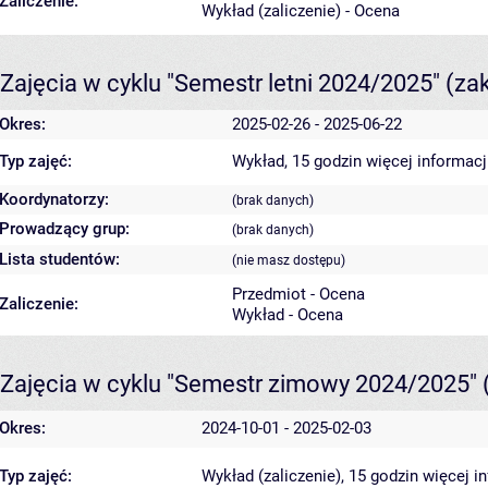
Zaliczenie:
Wykład (zaliczenie) - Ocena
Zajęcia w cyklu "Semestr letni 2024/2025"
(za
Okres:
2025-02-26 - 2025-06-22
Typ zajęć:
Wykład, 15 godzin
więcej informacj
Koordynatorzy:
(brak danych)
Prowadzący grup:
(brak danych)
Lista studentów:
(nie masz dostępu)
Przedmiot - Ocena
Zaliczenie:
Wykład - Ocena
Zajęcia w cyklu "Semestr zimowy 2024/2025"
Okres:
2024-10-01 - 2025-02-03
Typ zajęć:
Wykład (zaliczenie), 15 godzin
więcej i