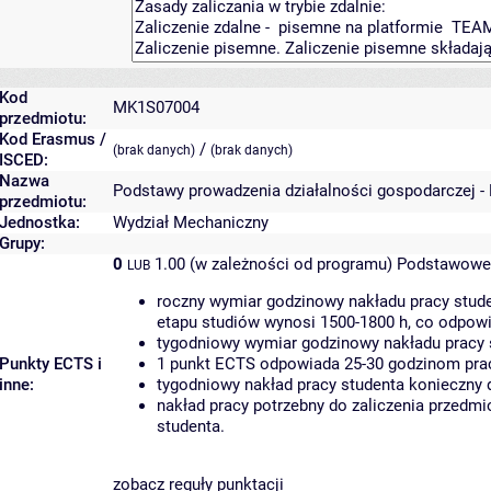
Kod
MK1S07004
przedmiotu:
Kod Erasmus /
/
(brak danych)
(brak danych)
ISCED:
Nazwa
Podstawy prowadzenia działalności gospodarczej -
przedmiotu:
Jednostka:
Wydział Mechaniczny
Grupy:
0
1.00 (w zależności od programu)
Podstawowe 
LUB
roczny wymiar godzinowy nakładu pracy stude
etapu studiów wynosi 1500-1800 h, co odpow
tygodniowy wymiar godzinowy nakładu pracy 
Punkty ECTS i
1 punkt ECTS odpowiada 25-30 godzinom pracy
inne:
tygodniowy nakład pracy studenta konieczny 
nakład pracy potrzebny do zaliczenia przedm
studenta.
zobacz reguły punktacji