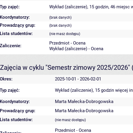
Typ zajęć:
Wykład (zaliczenie), 15 godzin, 46 miejsc
w
Koordynatorzy:
(brak danych)
Prowadzący grup:
(brak danych)
Lista studentów:
(nie masz dostępu)
Przedmiot - Ocena
Zaliczenie:
Wykład (zaliczenie) - Ocena
Zajęcia w cyklu "Semestr zimowy 2025/2026"
Okres:
2025-10-01 - 2026-02-01
Typ zajęć:
Wykład (zaliczenie), 15 godzin
więcej i
Koordynatorzy:
Marta Małecka-Dobrogowska
Prowadzący grup:
Marta Małecka-Dobrogowska
Lista studentów:
(nie masz dostępu)
Przedmiot - Ocena