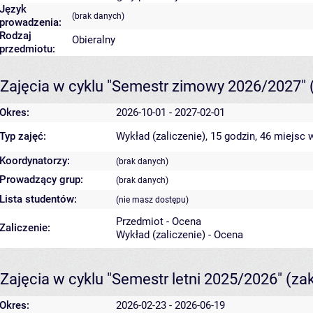
Język
(brak danych)
prowadzenia:
Rodzaj
Obieralny
przedmiotu:
Zajęcia w cyklu "Semestr zimowy 2026/2027"
Okres:
2026-10-01 - 2027-02-01
Typ zajęć:
Wykład (zaliczenie), 15 godzin, 46 miejsc
w
Koordynatorzy:
(brak danych)
Prowadzący grup:
(brak danych)
Lista studentów:
(nie masz dostępu)
Przedmiot - Ocena
Zaliczenie:
Wykład (zaliczenie) - Ocena
Zajęcia w cyklu "Semestr letni 2025/2026"
(za
Okres:
2026-02-23 - 2026-06-19