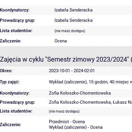
Koordynatorzy:
Izabela Senderacka
Prowadzący grup:
Izabela Senderacka
Lista studentów:
(nie masz dostępu)
Zaliczenie:
Ocena
Zajęcia w cyklu "Semestr zimowy 2023/2024"
Okres:
2023-10-01 - 2024-02-01
Typ zajęć:
Wykład (zaliczenie), 15 godzin, 40 miejsc
w
Koordynatorzy:
Zofia Kołoszko-Chomentowska
Prowadzący grup:
Zofia Kołoszko-Chomentowska
,
Łukasz N
Lista studentów:
(nie masz dostępu)
Przedmiot - Ocena
Zaliczenie:
Wykład (zaliczenie) - Ocena