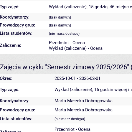
Typ zajęć:
Wykład (zaliczenie), 15 godzin, 46 miejsc
w
Koordynatorzy:
(brak danych)
Prowadzący grup:
(brak danych)
Lista studentów:
(nie masz dostępu)
Przedmiot - Ocena
Zaliczenie:
Wykład (zaliczenie) - Ocena
Zajęcia w cyklu "Semestr zimowy 2025/2026"
Okres:
2025-10-01 - 2026-02-01
Typ zajęć:
Wykład (zaliczenie), 15 godzin
więcej i
Koordynatorzy:
Marta Małecka-Dobrogowska
Prowadzący grup:
Marta Małecka-Dobrogowska
Lista studentów:
(nie masz dostępu)
Przedmiot - Ocena