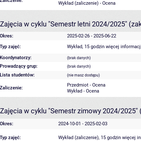
Zaliczenie:
Wykład (zaliczenie) - Ocena
Zajęcia w cyklu "Semestr letni 2024/2025"
(za
Okres:
2025-02-26 - 2025-06-22
Typ zajęć:
Wykład, 15 godzin
więcej informacj
Koordynatorzy:
(brak danych)
Prowadzący grup:
(brak danych)
Lista studentów:
(nie masz dostępu)
Przedmiot - Ocena
Zaliczenie:
Wykład - Ocena
Zajęcia w cyklu "Semestr zimowy 2024/2025"
Okres:
2024-10-01 - 2025-02-03
Typ zajęć:
Wykład (zaliczenie), 15 godzin
więcej i