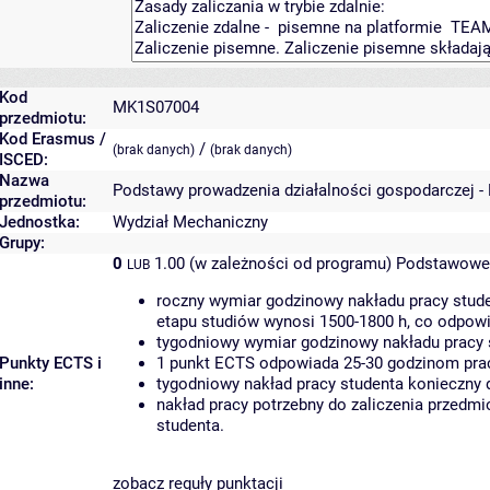
Kod
MK1S07004
przedmiotu:
Kod Erasmus /
/
(brak danych)
(brak danych)
ISCED:
Nazwa
Podstawy prowadzenia działalności gospodarczej -
przedmiotu:
Jednostka:
Wydział Mechaniczny
Grupy:
0
1.00 (w zależności od programu)
Podstawowe 
LUB
roczny wymiar godzinowy nakładu pracy stude
etapu studiów wynosi 1500-1800 h, co odpow
tygodniowy wymiar godzinowy nakładu pracy 
Punkty ECTS i
1 punkt ECTS odpowiada 25-30 godzinom pracy
inne:
tygodniowy nakład pracy studenta konieczny 
nakład pracy potrzebny do zaliczenia przedm
studenta.
zobacz reguły punktacji