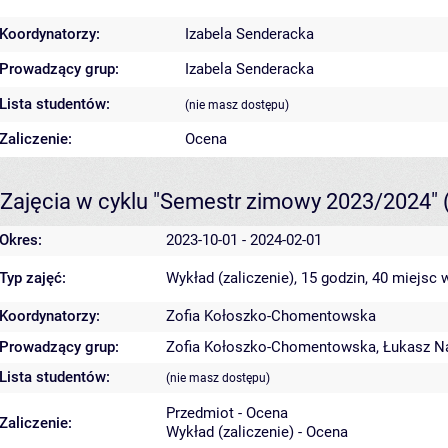
Koordynatorzy:
Izabela Senderacka
Prowadzący grup:
Izabela Senderacka
Lista studentów:
(nie masz dostępu)
Zaliczenie:
Ocena
Zajęcia w cyklu "Semestr zimowy 2023/2024"
Okres:
2023-10-01 - 2024-02-01
Typ zajęć:
Wykład (zaliczenie), 15 godzin, 40 miejsc
w
Koordynatorzy:
Zofia Kołoszko-Chomentowska
Prowadzący grup:
Zofia Kołoszko-Chomentowska
,
Łukasz N
Lista studentów:
(nie masz dostępu)
Przedmiot - Ocena
Zaliczenie:
Wykład (zaliczenie) - Ocena