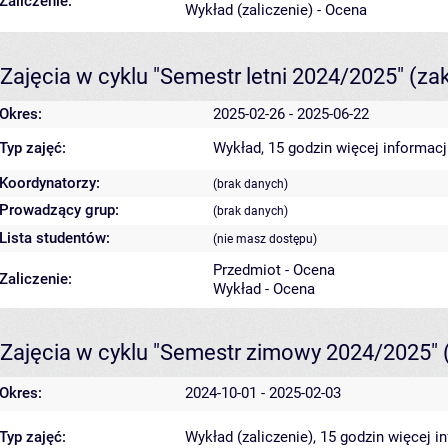
Zaliczenie:
Wykład (zaliczenie) - Ocena
Zajęcia w cyklu "Semestr letni 2024/2025"
(za
Okres:
2025-02-26 - 2025-06-22
Typ zajęć:
Wykład, 15 godzin
więcej informacj
Koordynatorzy:
(brak danych)
Prowadzący grup:
(brak danych)
Lista studentów:
(nie masz dostępu)
Przedmiot - Ocena
Zaliczenie:
Wykład - Ocena
Zajęcia w cyklu "Semestr zimowy 2024/2025"
Okres:
2024-10-01 - 2025-02-03
Typ zajęć:
Wykład (zaliczenie), 15 godzin
więcej i