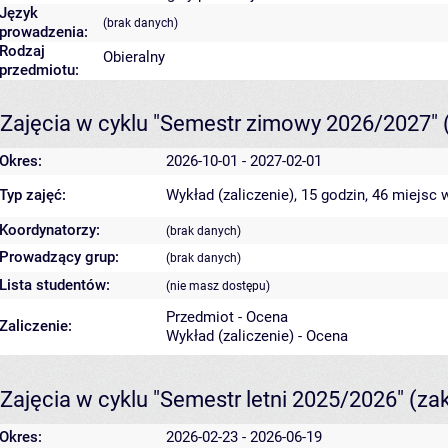
Język
(brak danych)
prowadzenia:
Rodzaj
Obieralny
przedmiotu:
Zajęcia w cyklu "Semestr zimowy 2026/2027"
Okres:
2026-10-01 - 2027-02-01
Typ zajęć:
Wykład (zaliczenie), 15 godzin, 46 miejsc
w
Koordynatorzy:
(brak danych)
Prowadzący grup:
(brak danych)
Lista studentów:
(nie masz dostępu)
Przedmiot - Ocena
Zaliczenie:
Wykład (zaliczenie) - Ocena
Zajęcia w cyklu "Semestr letni 2025/2026"
(za
Okres:
2026-02-23 - 2026-06-19