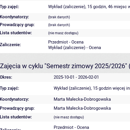
Typ zajęć:
Wykład (zaliczenie), 15 godzin, 46 miejsc
w
Koordynatorzy:
(brak danych)
Prowadzący grup:
(brak danych)
Lista studentów:
(nie masz dostępu)
Przedmiot - Ocena
Zaliczenie:
Wykład (zaliczenie) - Ocena
Zajęcia w cyklu "Semestr zimowy 2025/2026"
Okres:
2025-10-01 - 2026-02-01
Typ zajęć:
Wykład (zaliczenie), 15 godzin
więcej i
Koordynatorzy:
Marta Małecka-Dobrogowska
Prowadzący grup:
Marta Małecka-Dobrogowska
Lista studentów:
(nie masz dostępu)
Przedmiot - Ocena