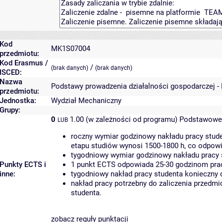
Kod
MK1S07004
przedmiotu:
Kod Erasmus /
/
(brak danych)
(brak danych)
ISCED:
Nazwa
Podstawy prowadzenia działalności gospodarczej -
przedmiotu:
Jednostka:
Wydział Mechaniczny
Grupy:
0
1.00 (w zależności od programu)
Podstawowe 
LUB
roczny wymiar godzinowy nakładu pracy stude
etapu studiów wynosi 1500-1800 h, co odpow
tygodniowy wymiar godzinowy nakładu pracy 
Punkty ECTS i
1 punkt ECTS odpowiada 25-30 godzinom pracy
inne:
tygodniowy nakład pracy studenta konieczny 
nakład pracy potrzebny do zaliczenia przedm
studenta.
zobacz reguły punktacji