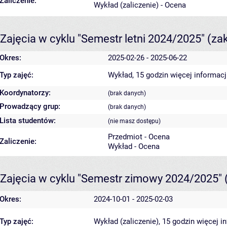
Zaliczenie:
Wykład (zaliczenie) - Ocena
Zajęcia w cyklu "Semestr letni 2024/2025"
(za
Okres:
2025-02-26 - 2025-06-22
Typ zajęć:
Wykład, 15 godzin
więcej informacj
Koordynatorzy:
(brak danych)
Prowadzący grup:
(brak danych)
Lista studentów:
(nie masz dostępu)
Przedmiot - Ocena
Zaliczenie:
Wykład - Ocena
Zajęcia w cyklu "Semestr zimowy 2024/2025"
Okres:
2024-10-01 - 2025-02-03
Typ zajęć:
Wykład (zaliczenie), 15 godzin
więcej i