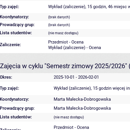
Typ zajęć:
Wykład (zaliczenie), 15 godzin, 46 miejsc
w
Koordynatorzy:
(brak danych)
Prowadzący grup:
(brak danych)
Lista studentów:
(nie masz dostępu)
Przedmiot - Ocena
Zaliczenie:
Wykład (zaliczenie) - Ocena
Zajęcia w cyklu "Semestr zimowy 2025/2026"
Okres:
2025-10-01 - 2026-02-01
Typ zajęć:
Wykład (zaliczenie), 15 godzin
więcej i
Koordynatorzy:
Marta Małecka-Dobrogowska
Prowadzący grup:
Marta Małecka-Dobrogowska
Lista studentów:
(nie masz dostępu)
Przedmiot - Ocena