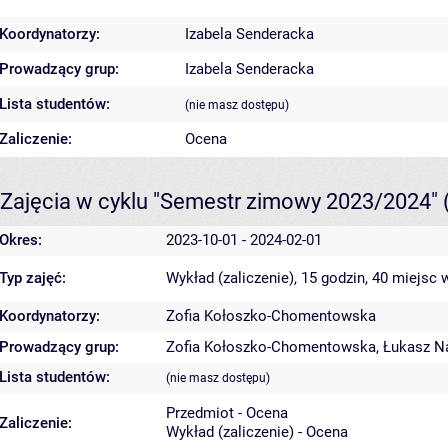
Koordynatorzy:
Izabela Senderacka
Prowadzący grup:
Izabela Senderacka
Lista studentów:
(nie masz dostępu)
Zaliczenie:
Ocena
Zajęcia w cyklu "Semestr zimowy 2023/2024"
Okres:
2023-10-01 - 2024-02-01
Typ zajęć:
Wykład (zaliczenie), 15 godzin, 40 miejsc
w
Koordynatorzy:
Zofia Kołoszko-Chomentowska
Prowadzący grup:
Zofia Kołoszko-Chomentowska
,
Łukasz N
Lista studentów:
(nie masz dostępu)
Przedmiot - Ocena
Zaliczenie:
Wykład (zaliczenie) - Ocena