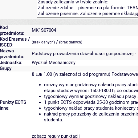
Kod
MK1S07004
przedmiotu:
Kod Erasmus /
/
(brak danych)
(brak danych)
ISCED:
Nazwa
Podstawy prowadzenia działalności gospodarczej -
przedmiotu:
Jednostka:
Wydział Mechaniczny
Grupy:
0
1.00 (w zależności od programu)
Podstawowe 
LUB
roczny wymiar godzinowy nakładu pracy stude
etapu studiów wynosi 1500-1800 h, co odpow
tygodniowy wymiar godzinowy nakładu pracy 
Punkty ECTS i
1 punkt ECTS odpowiada 25-30 godzinom pracy
inne:
tygodniowy nakład pracy studenta konieczny 
nakład pracy potrzebny do zaliczenia przedm
studenta.
zobacz reguły punktacji