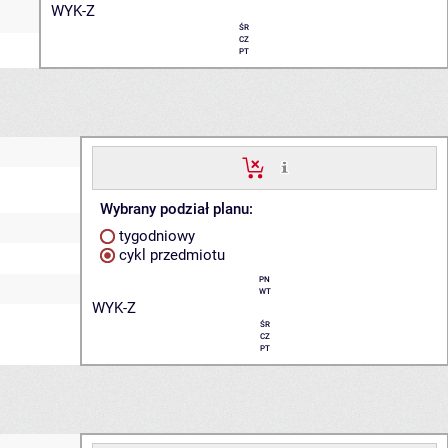
WYK-Z
ŚR
CZ
PT
Wybrany podział planu:
tygodniowy
cykl przedmiotu
PN
WT
WYK-Z
ŚR
CZ
PT