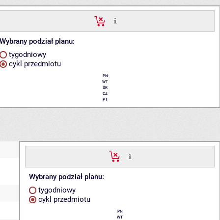
Wybrany podział planu:
tygodniowy
cykl przedmiotu
PN
WT
ŚR
CZ
PT
Wybrany podział planu:
tygodniowy
cykl przedmiotu
PN
WT