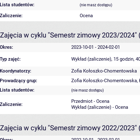
Lista studentów:
(nie masz dostępu)
Zaliczenie:
Ocena
Zajęcia w cyklu "Semestr zimowy 2023/2024"
Okres:
2023-10-01 - 2024-02-01
Typ zajęć:
Wykład (zaliczenie), 15 godzin, 
Koordynatorzy:
Zofia Kołoszko-Chomentowska
Prowadzący grup:
Zofia Kołoszko-Chomentowska
,
Lista studentów:
(nie masz dostępu)
Przedmiot - Ocena
Zaliczenie:
Wykład (zaliczenie) - Ocena
Zajęcia w cyklu "Semestr zimowy 2022/2023"
Okres:
2022-10-01 - 2023-02-01