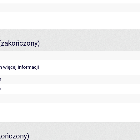
(zakończony)
in
więcej informacji
a
a
kończony)