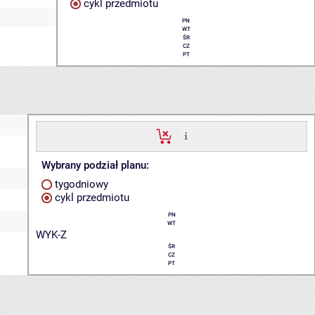
cykl przedmiotu
PN
WT
ŚR
CZ
PT
Wybrany podział planu:
tygodniowy
cykl przedmiotu
PN
WT
WYK-Z
ŚR
CZ
PT