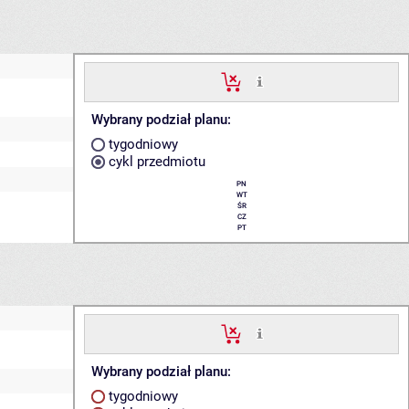
Wybrany podział planu:
tygodniowy
cykl przedmiotu
PN
WT
ŚR
CZ
PT
Wybrany podział planu:
tygodniowy