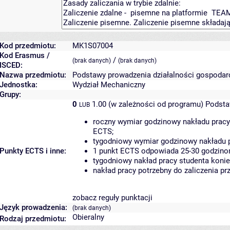
Kod przedmiotu:
MK1S07004
Kod Erasmus /
/
(brak danych)
(brak danych)
ISCED:
Nazwa przedmiotu:
Podstawy prowadzenia działalności gospodar
Jednostka:
Wydział Mechaniczny
Grupy:
0
1.00 (w zależności od programu)
Podsta
LUB
roczny wymiar godzinowy nakładu pracy
ECTS;
tygodniowy wymiar godzinowy nakładu p
Punkty ECTS i inne:
1 punkt ECTS odpowiada 25-30 godzinom
tygodniowy nakład pracy studenta konie
nakład pracy potrzebny do zaliczenia p
zobacz reguły punktacji
Język prowadzenia:
(brak danych)
Obieralny
Rodzaj przedmiotu: