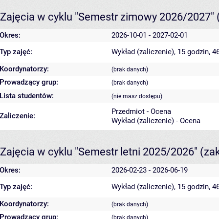
Zajęcia w cyklu "Semestr zimowy 2026/2027"
Okres:
2026-10-01 - 2027-02-01
Typ zajęć:
Wykład (zaliczenie), 15 godzin, 
Koordynatorzy:
(brak danych)
Prowadzący grup:
(brak danych)
Lista studentów:
(nie masz dostępu)
Przedmiot - Ocena
Zaliczenie:
Wykład (zaliczenie) - Ocena
Zajęcia w cyklu "Semestr letni 2025/2026"
(za
Okres:
2026-02-23 - 2026-06-19
Typ zajęć:
Wykład (zaliczenie), 15 godzin, 
Koordynatorzy:
(brak danych)
Prowadzący grup:
(brak danych)