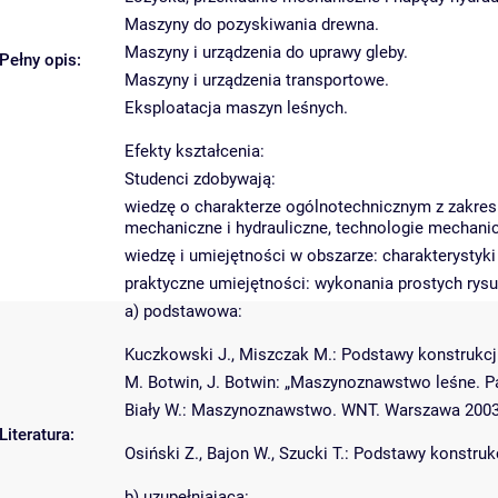
Maszyny do pozyskiwania drewna.
Maszyny i urządzenia do uprawy gleby.
Pełny opis:
Maszyny i urządzenia transportowe.
Eksploatacja maszyn leśnych.
Efekty kształcenia:
Studenci zdobywają:
wiedzę o charakterze ogólnotechnicznym z zakresu
mechaniczne i hydrauliczne, technologie mechanic
wiedzę i umiejętności w obszarze: charakterystyk
praktyczne umiejętności: wykonania prostych rys
a) podstawowa:
Kuczkowski J., Miszczak M.: Podstawy konstrukc
M. Botwin, J. Botwin: „Maszynoznawstwo leśne. 
Biały W.: Maszynoznawstwo. WNT. Warszawa 2003
Literatura:
Osiński Z., Bajon W., Szucki T.: Podstawy konstr
b) uzupełniająca: