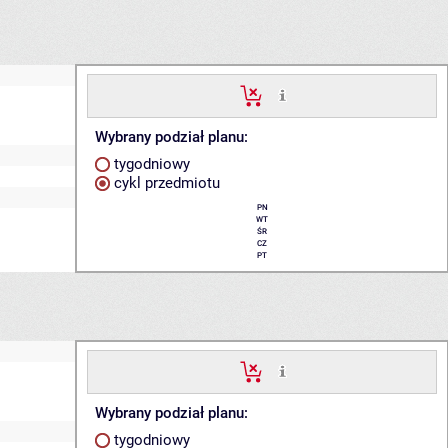
Wybrany podział planu:
tygodniowy
cykl przedmiotu
PN
WT
ŚR
CZ
PT
Wybrany podział planu:
tygodniowy