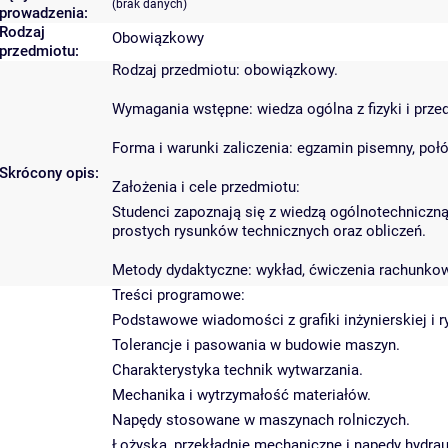
(brak danych)
prowadzenia:
Rodzaj
Obowiązkowy
przedmiotu:
Rodzaj przedmiotu: obowiązkowy.
Wymagania wstępne: wiedza ogólna z fizyki i prze
Forma i warunki zaliczenia: egzamin pisemny, po
Skrócony opis:
Założenia i cele przedmiotu:
Studenci zapoznają się z wiedzą ogólnotechniczn
prostych rysunków technicznych oraz obliczeń.
Metody dydaktyczne: wykład, ćwiczenia rachunko
Treści programowe:
Podstawowe wiadomości z grafiki inżynierskiej i r
Tolerancje i pasowania w budowie maszyn.
Charakterystyka technik wytwarzania.
Mechanika i wytrzymałość materiałów.
Napędy stosowane w maszynach rolniczych.
Łożyska, przekładnie mechaniczne i napędy hydrau