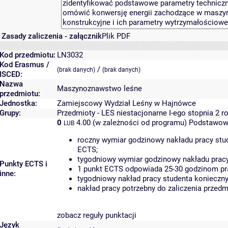
Zasady zaliczenia - załącznik
Plik PDF
Kod przedmiotu:
LN3032
Kod Erasmus /
/
(brak danych)
(brak danych)
ISCED:
Nazwa
Maszynoznawstwo leśne
przedmiotu:
Jednostka:
Zamiejscowy Wydział Leśny w Hajnówce
Grupy:
Przedmioty - LES niestacjonarne I-ego stopnia 2 r
0
4.00 (w zależności od programu)
Podstawowe
LUB
roczny wymiar godzinowy nakładu pracy stu
ECTS;
tygodniowy wymiar godzinowy nakładu pracy
Punkty ECTS i
1 punkt ECTS odpowiada 25-30 godzinom prac
inne:
tygodniowy nakład pracy studenta konieczny
nakład pracy potrzebny do zaliczenia przed
zobacz reguły punktacji
Język