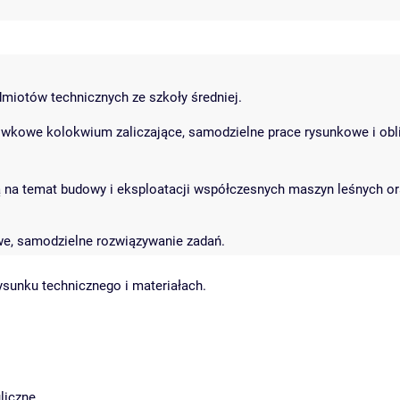
dmiotów technicznych ze szkoły średniej.
łówkowe kolokwium zaliczające, samodzielne prace rysunkowe i obl
ą na temat budowy i eksploatacji współczesnych maszyn leśnych or
we, samodzielne rozwiązywanie zadań.
ysunku technicznego i materiałach.
liczne.