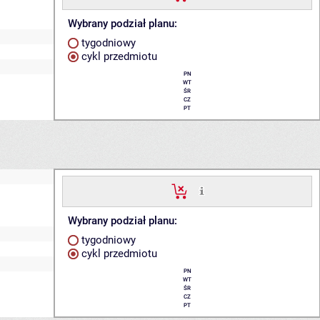
Wybrany podział planu:
tygodniowy
cykl przedmiotu
PN
WT
ŚR
CZ
PT
Wybrany podział planu:
tygodniowy
cykl przedmiotu
PN
WT
ŚR
CZ
PT