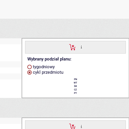
Wybrany podział planu:
tygodniowy
cykl przedmiotu
PN
WT
ŚR
CZ
PT