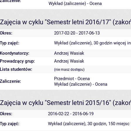
Zaliczenie:
Wykład (zaliczenie) - Ocena
Zajęcia w cyklu "Semestr letni 2016/17"
(zako
Okres:
2017-02-20 - 2017-06-13
Typ zajęć:
Wykład (zaliczenie), 30 godzin
więcej i
Koordynatorzy:
Andrzej Wasiak
Prowadzący grup:
Andrzej Wasiak
Lista studentów:
(nie masz dostępu)
Przedmiot - Ocena
Zaliczenie:
Wykład (zaliczenie) - Ocena
Zajęcia w cyklu "Semestr letni 2015/16"
(zako
Okres:
2016-02-22 - 2016-06-19
Typ zajęć:
Wykład (zaliczenie), 30 godzin, 150 miejsc