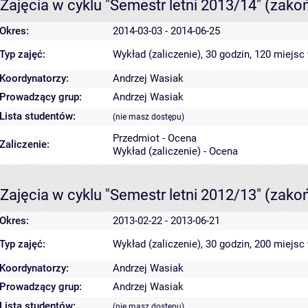
Zajęcia w cyklu "Semestr letni 2013/14"
(zako
Okres:
2014-03-03 - 2014-06-25
Typ zajęć:
Wykład (zaliczenie), 30 godzin, 120 miejsc
Koordynatorzy:
Andrzej Wasiak
Prowadzący grup:
Andrzej Wasiak
Lista studentów:
(nie masz dostępu)
Przedmiot - Ocena
Zaliczenie:
Wykład (zaliczenie) - Ocena
Zajęcia w cyklu "Semestr letni 2012/13"
(zako
Okres:
2013-02-22 - 2013-06-21
Typ zajęć:
Wykład (zaliczenie), 30 godzin, 200 miejsc
Koordynatorzy:
Andrzej Wasiak
Prowadzący grup:
Andrzej Wasiak
Lista studentów:
(nie masz dostępu)