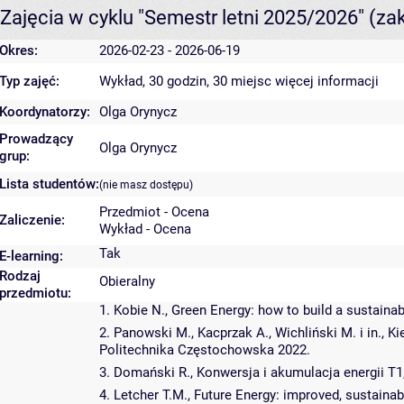
Zajęcia w cyklu "Semestr letni 2025/2026"
(za
Okres:
2026-02-23 - 2026-06-19
Typ zajęć:
Wykład, 30 godzin, 30 miejsc
więcej informacji
Koordynatorzy:
Olga Orynycz
Prowadzący
Olga Orynycz
grup:
Lista studentów:
(nie masz dostępu)
Przedmiot - Ocena
Zaliczenie:
Wykład - Ocena
Tak
E-learning:
Rodzaj
Obieralny
przedmiotu:
1. Kobie N., Green Energy: how to build a sustaina
2. Panowski M., Kacprzak A., Wichliński M. i in., 
Politechnika Częstochowska 2022.
3. Domański R., Konwersja i akumulacja energii T
4. Letcher T.M., Future Energy: improved, sustainab