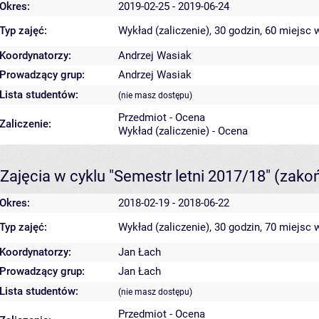
Okres:
2019-02-25 - 2019-06-24
Typ zajęć:
Wykład (zaliczenie), 30 godzin, 60 miejsc
w
Koordynatorzy:
Andrzej Wasiak
Prowadzący grup:
Andrzej Wasiak
Lista studentów:
(nie masz dostępu)
Przedmiot - Ocena
Zaliczenie:
Wykład (zaliczenie) - Ocena
Zajęcia w cyklu "Semestr letni 2017/18"
(zako
Okres:
2018-02-19 - 2018-06-22
Typ zajęć:
Wykład (zaliczenie), 30 godzin, 70 miejsc
w
Koordynatorzy:
Jan Łach
Prowadzący grup:
Jan Łach
Lista studentów:
(nie masz dostępu)
Przedmiot - Ocena