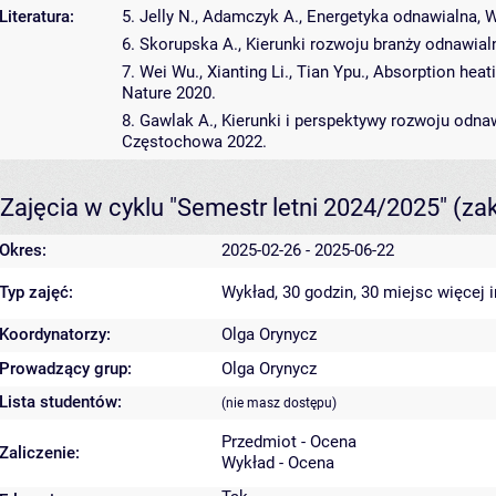
Literatura:
5. Jelly N., Adamczyk A., Energetyka odnawialna,
6. Skorupska A., Kierunki rozwoju branży odnawialn
7. Wei Wu., Xianting Li., Tian Ypu., Absorption heat
Nature 2020.
8. Gawlak A., Kierunki i perspektywy rozwoju odna
Częstochowa 2022.
Zajęcia w cyklu "Semestr letni 2024/2025"
(za
Okres:
2025-02-26 - 2025-06-22
Typ zajęć:
Wykład, 30 godzin, 30 miejsc
więcej 
Koordynatorzy:
Olga Orynycz
Prowadzący grup:
Olga Orynycz
Lista studentów:
(nie masz dostępu)
Przedmiot - Ocena
Zaliczenie:
Wykład - Ocena