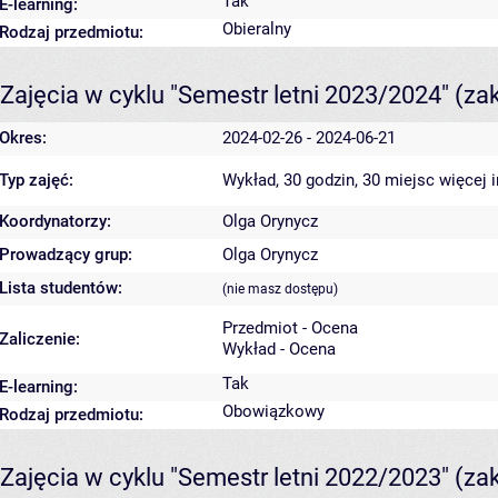
Tak
E-learning:
Obieralny
Rodzaj przedmiotu:
Zajęcia w cyklu "Semestr letni 2023/2024"
(za
Okres:
2024-02-26 - 2024-06-21
Typ zajęć:
Wykład, 30 godzin, 30 miejsc
więcej 
Koordynatorzy:
Olga Orynycz
Prowadzący grup:
Olga Orynycz
Lista studentów:
(nie masz dostępu)
Przedmiot - Ocena
Zaliczenie:
Wykład - Ocena
Tak
E-learning:
Obowiązkowy
Rodzaj przedmiotu:
Zajęcia w cyklu "Semestr letni 2022/2023"
(za