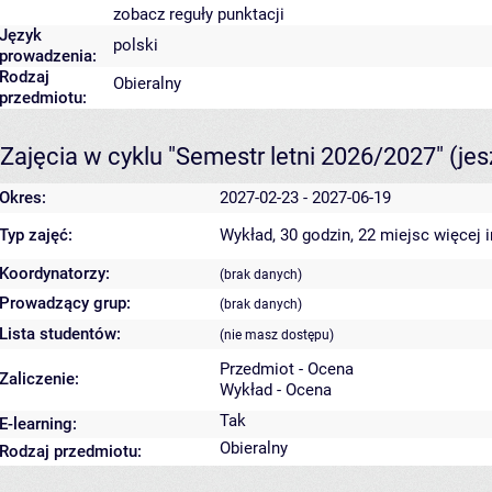
zobacz reguły punktacji
Język
polski
prowadzenia:
Rodzaj
Obieralny
przedmiotu:
Zajęcia w cyklu "Semestr letni 2026/2027"
(je
Okres:
2027-02-23 - 2027-06-19
Typ zajęć:
Wykład, 30 godzin, 22 miejsc
więcej 
Koordynatorzy:
(brak danych)
Prowadzący grup:
(brak danych)
Lista studentów:
(nie masz dostępu)
Przedmiot - Ocena
Zaliczenie:
Wykład - Ocena
Tak
E-learning:
Obieralny
Rodzaj przedmiotu: