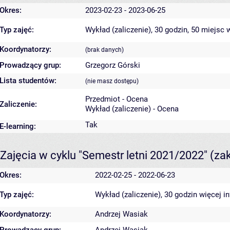
Okres:
2023-02-23 - 2023-06-25
Typ zajęć:
Wykład (zaliczenie), 30 godzin, 50 miejsc
w
Koordynatorzy:
(brak danych)
Prowadzący grup:
Grzegorz Górski
Lista studentów:
(nie masz dostępu)
Przedmiot - Ocena
Zaliczenie:
Wykład (zaliczenie) - Ocena
Tak
E-learning:
Zajęcia w cyklu "Semestr letni 2021/2022"
(za
Okres:
2022-02-25 - 2022-06-23
Typ zajęć:
Wykład (zaliczenie), 30 godzin
więcej i
Koordynatorzy:
Andrzej Wasiak
Prowadzący grup:
Andrzej Wasiak