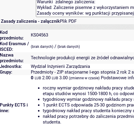
Zasady zaliczenia - załącznik
Plik PDF
Kod
KS04563
przedmiotu:
Kod Erasmus /
/
(brak danych)
(brak danych)
ISCED:
Nazwa
Technologie produkcji energii ze źródeł odnawialny
przedmiotu:
Jednostka:
Wydział Inżynierii Zarządzania
Grupy:
Przedmioty - ZIP stacjonarne I-ego stopnia 2 rok 2 
0
2.00
3.00
Podstawowe inf
LUB
LUB
(zmienne w czasie)
roczny wymiar godzinowy nakładu pracy stude
etapu studiów wynosi 1500-1800 h, co odpow
tygodniowy wymiar godzinowy nakładu pracy 
Punkty ECTS i
1 punkt ECTS odpowiada 25-30 godzinom pracy
inne:
tygodniowy nakład pracy studenta konieczny 
nakład pracy potrzebny do zaliczenia przedm
studenta.