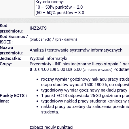
Kod
INZ2ATS
przedmiotu:
Kod Erasmus /
/
(brak danych)
(brak danych)
ISCED:
Nazwa
Analiza i testowanie systemów informatycznych
przedmiotu:
Jednostka:
Wydział Informatyki
Grupy:
Przedmioty - INF niestacjonarne II-ego stopnia 1 s
0
4.00
5.00
6.00
Podstaw
LUB
LUB
LUB
(zmienne w czasie)
roczny wymiar godzinowy nakładu pracy stude
etapu studiów wynosi 1500-1800 h, co odpow
tygodniowy wymiar godzinowy nakładu pracy 
Punkty ECTS i
1 punkt ECTS odpowiada 25-30 godzinom pracy
inne:
tygodniowy nakład pracy studenta konieczny 
nakład pracy potrzebny do zaliczenia przedm
studenta.
zobacz reguły punktacji