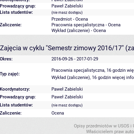
Prowadzący grup:
Paweł Zabielski
Lista studentów:
(nie masz dostępu)
Przedmiot - Ocena
Zaliczenie:
Pracownia specjalistyczna - Ocena
Wykład (zaliczenie) - Ocena
Zajęcia w cyklu "Semestr zimowy 2016/17"
(z
Okres:
2016-09-26 - 2017-01-29
Pracownia specjalistyczna, 16 godzin
wię
Typ zajęć:
Wykład (zaliczenie), 16 godzin
więcej inf
Koordynatorzy:
Paweł Zabielski
Prowadzący grup:
Paweł Zabielski
Lista studentów:
(nie masz dostępu)
Zaliczenie:
Ocena
Opisy przedmiotów w USOS i
Właścicielem praw autor