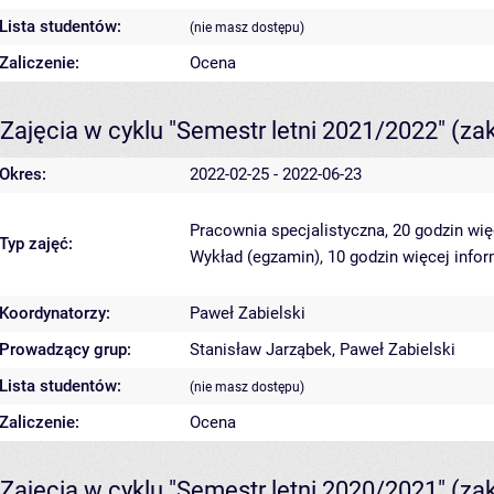
Lista studentów:
(nie masz dostępu)
Zaliczenie:
Ocena
Zajęcia w cyklu "Semestr letni 2021/2022"
(za
Okres:
2022-02-25 - 2022-06-23
Pracownia specjalistyczna, 20 godzin
wię
Typ zajęć:
Wykład (egzamin), 10 godzin
więcej infor
Koordynatorzy:
Paweł Zabielski
Prowadzący grup:
Stanisław Jarząbek
,
Paweł Zabielski
Lista studentów:
(nie masz dostępu)
Zaliczenie:
Ocena
Zajęcia w cyklu "Semestr letni 2020/2021"
(za