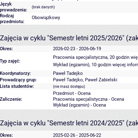
Język
(brak danych)
prowadzenia:
Rodzaj
Obowiązkowy
przedmiotu:
Zajęcia w cyklu "Semestr letni 2025/2026"
(za
Okres:
2026-02-23 - 2026-06-19
Pracownia specjalistyczna, 20 godzin
wię
Typ zajęć:
Wykład (egzamin), 10 godzin
więcej infor
Koordynatorzy:
Paweł Tadejko
Prowadzący grup:
Paweł Tadejko
,
Paweł Zabielski
Lista studentów:
(nie masz dostępu)
Przedmiot - Ocena
Zaliczenie:
Pracownia specjalistyczna - Ocena
Wykład (egzamin) - Ocena
Zajęcia w cyklu "Semestr letni 2024/2025"
(za
Okres:
2025-02-26 - 2025-06-22