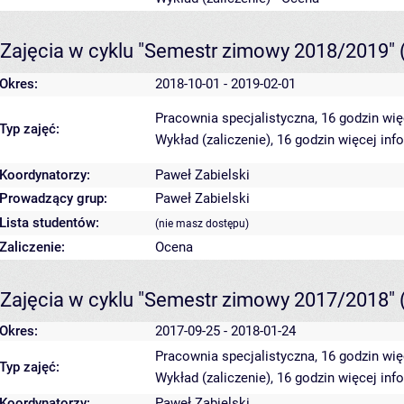
Zajęcia w cyklu "Semestr zimowy 2018/2019"
Okres:
2018-10-01 - 2019-02-01
Pracownia specjalistyczna, 16 godzin
wię
Typ zajęć:
Wykład (zaliczenie), 16 godzin
więcej inf
Koordynatorzy:
Paweł Zabielski
Prowadzący grup:
Paweł Zabielski
Lista studentów:
(nie masz dostępu)
Zaliczenie:
Ocena
Zajęcia w cyklu "Semestr zimowy 2017/2018"
Okres:
2017-09-25 - 2018-01-24
Pracownia specjalistyczna, 16 godzin
wię
Typ zajęć:
Wykład (zaliczenie), 16 godzin
więcej inf
Koordynatorzy:
Paweł Zabielski