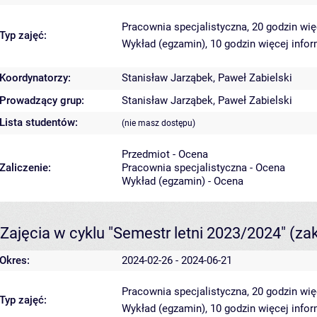
Pracownia specjalistyczna, 20 godzin
wię
Typ zajęć:
Wykład (egzamin), 10 godzin
więcej infor
Koordynatorzy:
Stanisław Jarząbek
,
Paweł Zabielski
Prowadzący grup:
Stanisław Jarząbek
,
Paweł Zabielski
Lista studentów:
(nie masz dostępu)
Przedmiot - Ocena
Zaliczenie:
Pracownia specjalistyczna - Ocena
Wykład (egzamin) - Ocena
Zajęcia w cyklu "Semestr letni 2023/2024"
(za
Okres:
2024-02-26 - 2024-06-21
Pracownia specjalistyczna, 20 godzin
wię
Typ zajęć:
Wykład (egzamin), 10 godzin
więcej infor