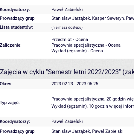
Koordynatorzy:
Paweł Zabielski
Prowadzący grup:
Stanisław Jarząbek
,
Kasper Seweryn
,
Paw
Lista studentów:
(nie masz dostępu)
Przedmiot - Ocena
Zaliczenie:
Pracownia specjalistyczna - Ocena
Wykład (egzamin) - Ocena
Zajęcia w cyklu "Semestr letni 2022/2023"
(za
Okres:
2023-02-23 - 2023-06-25
Pracownia specjalistyczna, 20 godzin
wię
Typ zajęć:
Wykład (egzamin), 10 godzin
więcej infor
Koordynatorzy:
Paweł Zabielski
Prowadzący grup:
Stanisław Jarząbek
,
Paweł Zabielski