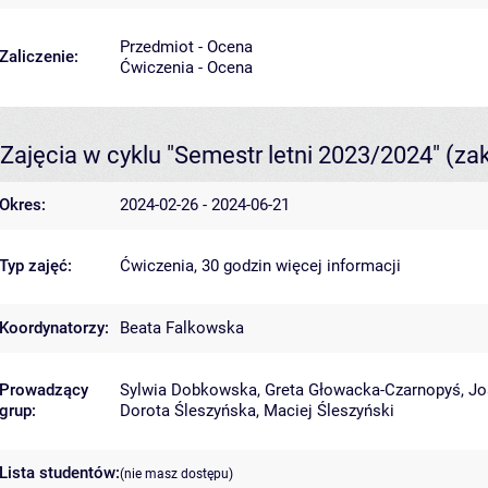
Przedmiot - Ocena
Zaliczenie:
Ćwiczenia - Ocena
Zajęcia w cyklu "Semestr letni 2023/2024"
(za
Okres:
2024-02-26 - 2024-06-21
Typ zajęć:
Ćwiczenia, 30 godzin
więcej informacji
Koordynatorzy:
Beata Falkowska
Prowadzący
Sylwia Dobkowska
,
Greta Głowacka-Czarnopyś
,
Jo
grup:
Dorota Śleszyńska
,
Maciej Śleszyński
Lista studentów:
(nie masz dostępu)