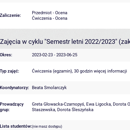
Przedmiot - Ocena
Zaliczenie:
Ćwiczenia - Ocena
Zajęcia w cyklu "Semestr letni 2022/2023"
(za
Okres:
2023-02-23 - 2023-06-25
Typ zajęć:
Ćwiczenia (egzamin), 30 godzin
więcej informacji
Koordynatorzy:
Beata Smolarczyk
Prowadzący
Greta Głowacka-Czarnopyś
,
Ewa Ligocka
,
Dorota 
grup:
Staszewska
,
Dorota Śleszyńska
Lista studentów:
(nie masz dostępu)