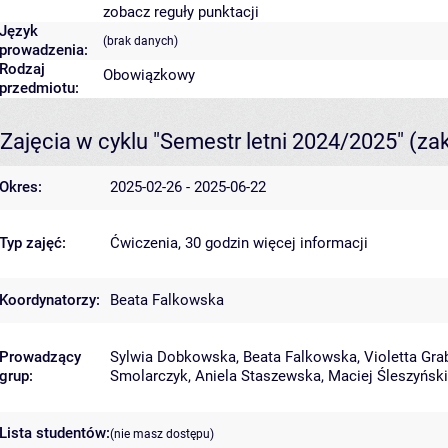
zobacz reguły punktacji
Język
(brak danych)
prowadzenia:
Rodzaj
Obowiązkowy
przedmiotu:
Zajęcia w cyklu "Semestr letni 2024/2025"
(za
Okres:
2025-02-26 - 2025-06-22
Typ zajęć:
Ćwiczenia, 30 godzin
więcej informacji
Koordynatorzy:
Beata Falkowska
Prowadzący
Sylwia Dobkowska
,
Beata Falkowska
,
Violetta Gra
grup:
Smolarczyk
,
Aniela Staszewska
,
Maciej Śleszyński
Lista studentów:
(nie masz dostępu)