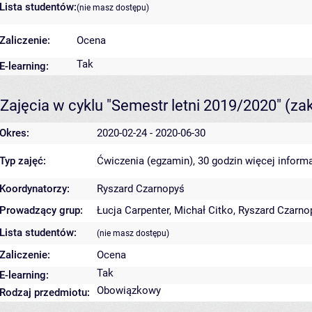
Lista studentów:
(nie masz dostępu)
Zaliczenie:
Ocena
Tak
E-learning:
Zajęcia w cyklu "Semestr letni 2019/2020"
(za
Okres:
2020-02-24 - 2020-06-30
Typ zajęć:
Ćwiczenia (egzamin), 30 godzin
więcej informa
Koordynatorzy:
Ryszard Czarnopyś
Prowadzący grup:
Łucja Carpenter
,
Michał Citko
,
Ryszard Czarno
Lista studentów:
(nie masz dostępu)
Zaliczenie:
Ocena
Tak
E-learning:
Obowiązkowy
Rodzaj przedmiotu: