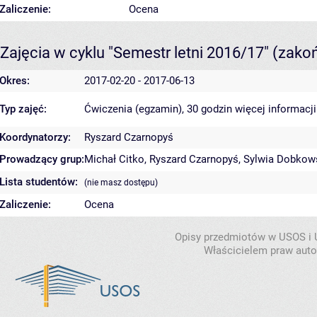
Zaliczenie:
Ocena
Zajęcia w cyklu "Semestr letni 2016/17"
(zako
Okres:
2017-02-20 - 2017-06-13
Typ zajęć:
Ćwiczenia (egzamin), 30 godzin
więcej informacji
Koordynatorzy:
Ryszard Czarnopyś
Prowadzący grup:
Michał Citko
,
Ryszard Czarnopyś
,
Sylwia Dobkow
Lista studentów:
(nie masz dostępu)
Zaliczenie:
Ocena
Opisy przedmiotów w USOS i
Właścicielem praw autor