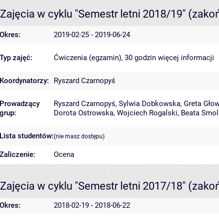
Zajęcia w cyklu "Semestr letni 2018/19"
(zako
Okres:
2019-02-25 - 2019-06-24
Typ zajęć:
Ćwiczenia (egzamin), 30 godzin
więcej informacji
Koordynatorzy:
Ryszard Czarnopyś
Prowadzący
Ryszard Czarnopyś
,
Sylwia Dobkowska
,
Greta Gło
grup:
Dorota Ostrowska
,
Wojciech Rogalski
,
Beata Smol
Lista studentów:
(nie masz dostępu)
Zaliczenie:
Ocena
Zajęcia w cyklu "Semestr letni 2017/18"
(zako
Okres:
2018-02-19 - 2018-06-22