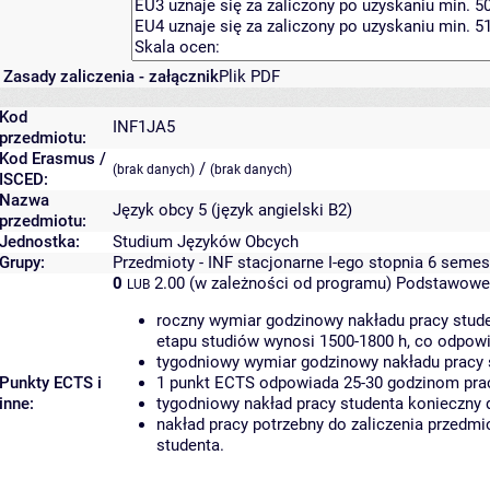
Zasady zaliczenia - załącznik
Plik PDF
Kod
INF1JA5
przedmiotu:
Kod Erasmus /
/
(brak danych)
(brak danych)
ISCED:
Nazwa
Język obcy 5 (język angielski B2)
przedmiotu:
Jednostka:
Studium Języków Obcych
Grupy:
Przedmioty - INF stacjonarne I-ego stopnia 6 semes
0
2.00 (w zależności od programu)
Podstawowe 
LUB
roczny wymiar godzinowy nakładu pracy stude
etapu studiów wynosi 1500-1800 h, co odpow
tygodniowy wymiar godzinowy nakładu pracy 
Punkty ECTS i
1 punkt ECTS odpowiada 25-30 godzinom pracy
inne:
tygodniowy nakład pracy studenta konieczny 
nakład pracy potrzebny do zaliczenia przedm
studenta.