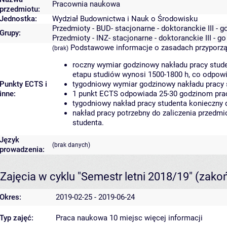
Pracownia naukowa
przedmiotu:
Jednostka:
Wydział Budownictwa i Nauk o Środowisku
Przedmioty - BUD- stacjonarne - doktoranckie III - 
Grupy:
Przedmioty - INZ- stacjonarne - doktoranckie III - g
Podstawowe informacje o zasadach przyporz
(brak)
roczny wymiar godzinowy nakładu pracy stude
etapu studiów wynosi 1500-1800 h, co odpow
Punkty ECTS i
tygodniowy wymiar godzinowy nakładu pracy 
inne:
1 punkt ECTS odpowiada 25-30 godzinom pracy
tygodniowy nakład pracy studenta konieczny 
nakład pracy potrzebny do zaliczenia przedm
studenta.
Język
(brak danych)
prowadzenia:
Zajęcia w cyklu "Semestr letni 2018/19"
(zako
Okres:
2019-02-25 - 2019-06-24
Typ zajęć:
Praca naukowa 10 miejsc
więcej informacji