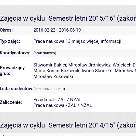
Zajęcia w cyklu "Semestr letni 2015/16"
(zako
Okres:
2016-02-22 - 2016-06-19
Typ zajęć:
Praca naukowa 13 miejsc
więcej informacji
Koordynatorzy:
(brak danych)
Sławomir Bakier
,
Mirosław Broniewicz
,
Wojciech D
Prowadzący
Marta Kosior-Kazberuk
,
Iwona Skoczko
,
Mirosław 
grup:
Mirosław Żukowski
Lista studentów:
(nie masz dostępu)
Przedmiot - ZAL / NZAL
Zaliczenie:
Praca naukowa - ZAL / NZAL
Zajęcia w cyklu "Semestr letni 2014/15"
(zako