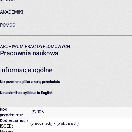
AKADEMIKI
POMOC
ARCHIWUM PRAC DYPLOMOWYCH
Pracownia naukowa
Informacje ogólne
Nie przesłano pliku z kartą przedmiotu
Not submitted syllabus in English
Kod
IB2005
przedmiotu:
Kod Erasmus /
/
(brak danych)
(brak danych)
ISCED:
Nazwa