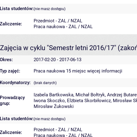
Lista studentów:
(nie masz dostępu)
Przedmiot - ZAL / NZAL
Zaliczenie:
Praca naukowa - ZAL / NZAL
Zajęcia w cyklu "Semestr letni 2016/17"
(zako
Okres:
2017-02-20 - 2017-06-13
Typ zajęć:
Praca naukowa 15 miejsc
więcej informacji
Koordynatorzy:
(brak danych)
Izabela Bartkowska
,
Michał Bołtryk
,
Andrzej Butar
Prowadzący
Iwona Skoczko
,
Elżbieta Skorbiłowicz
,
Mirosław S
grup:
Mirosław Żukowski
Lista studentów:
(nie masz dostępu)
Przedmiot - ZAL / NZAL
Zaliczenie:
Praca naukowa - ZAL / NZAL