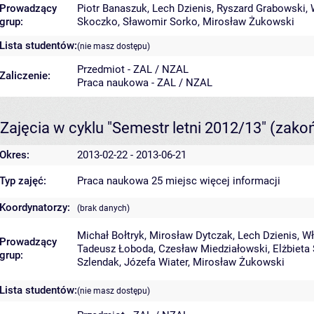
Prowadzący
Piotr Banaszuk
,
Lech Dzienis
,
Ryszard Grabowski
,
grup:
Skoczko
,
Sławomir Sorko
,
Mirosław Żukowski
Lista studentów:
(nie masz dostępu)
Przedmiot - ZAL / NZAL
Zaliczenie:
Praca naukowa - ZAL / NZAL
Zajęcia w cyklu "Semestr letni 2012/13"
(zako
Okres:
2013-02-22 - 2013-06-21
Typ zajęć:
Praca naukowa 25 miejsc
więcej informacji
Koordynatorzy:
(brak danych)
Michał Bołtryk
,
Mirosław Dytczak
,
Lech Dzienis
,
Wł
Prowadzący
Tadeusz Łoboda
,
Czesław Miedziałowski
,
Elżbieta
grup:
Szlendak
,
Józefa Wiater
,
Mirosław Żukowski
Lista studentów:
(nie masz dostępu)