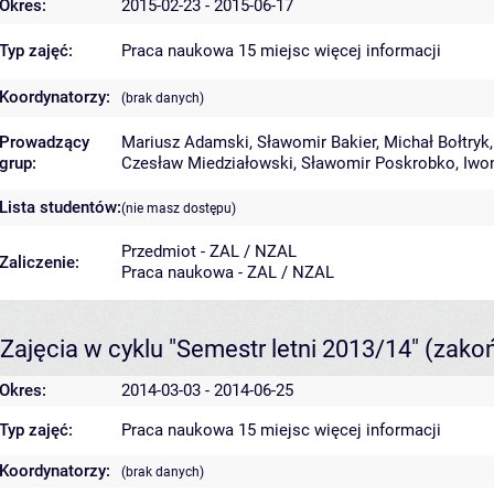
Okres:
2015-02-23 - 2015-06-17
Typ zajęć:
Praca naukowa 15 miejsc
więcej informacji
Koordynatorzy:
(brak danych)
Prowadzący
Mariusz Adamski
,
Sławomir Bakier
,
Michał Bołtryk
grup:
Czesław Miedziałowski
,
Sławomir Poskrobko
,
Iwo
Lista studentów:
(nie masz dostępu)
Przedmiot - ZAL / NZAL
Zaliczenie:
Praca naukowa - ZAL / NZAL
Zajęcia w cyklu "Semestr letni 2013/14"
(zako
Okres:
2014-03-03 - 2014-06-25
Typ zajęć:
Praca naukowa 15 miejsc
więcej informacji
Koordynatorzy:
(brak danych)