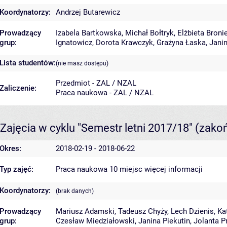
Koordynatorzy:
Andrzej Butarewicz
Prowadzący
Izabela Bartkowska
,
Michał Bołtryk
,
Elżbieta Broni
grup:
Ignatowicz
,
Dorota Krawczyk
,
Grażyna Łaska
,
Janin
Lista studentów:
(nie masz dostępu)
Przedmiot - ZAL / NZAL
Zaliczenie:
Praca naukowa - ZAL / NZAL
Zajęcia w cyklu "Semestr letni 2017/18"
(zako
Okres:
2018-02-19 - 2018-06-22
Typ zajęć:
Praca naukowa 10 miejsc
więcej informacji
Koordynatorzy:
(brak danych)
Prowadzący
Mariusz Adamski
,
Tadeusz Chyży
,
Lech Dzienis
,
Ka
grup:
Czesław Miedziałowski
,
Janina Piekutin
,
Jolanta P