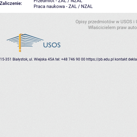
Przedmiot - ZAL / NZAL
Zaliczenie:
Praca naukowa - ZAL / NZAL
Opisy przedmiotów w USOS i
Właścicielem praw autor
15-351 Białystok, ul. Wiejska 45A
tel: +48 746 90 00
https://pb.edu.pl
kontakt
dekla