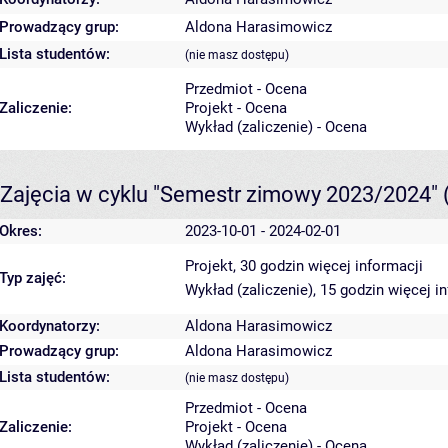
Prowadzący grup:
Aldona Harasimowicz
Lista studentów:
(nie masz dostępu)
Przedmiot - Ocena
Zaliczenie:
Projekt - Ocena
Wykład (zaliczenie) - Ocena
Zajęcia w cyklu "Semestr zimowy 2023/2024"
Okres:
2023-10-01 - 2024-02-01
Projekt, 30 godzin
więcej informacji
Typ zajęć:
Wykład (zaliczenie), 15 godzin
więcej i
Koordynatorzy:
Aldona Harasimowicz
Prowadzący grup:
Aldona Harasimowicz
Lista studentów:
(nie masz dostępu)
Przedmiot - Ocena
Zaliczenie:
Projekt - Ocena
Wykład (zaliczenie) - Ocena