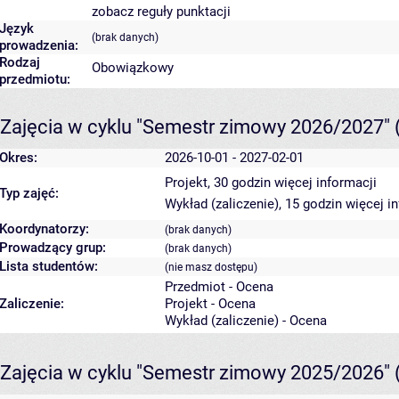
zobacz reguły punktacji
Język
(brak danych)
prowadzenia:
Rodzaj
Obowiązkowy
przedmiotu:
Zajęcia w cyklu "Semestr zimowy 2026/2027"
Okres:
2026-10-01 - 2027-02-01
Projekt, 30 godzin
więcej informacji
Typ zajęć:
Wykład (zaliczenie), 15 godzin
więcej i
Koordynatorzy:
(brak danych)
Prowadzący grup:
(brak danych)
Lista studentów:
(nie masz dostępu)
Przedmiot - Ocena
Zaliczenie:
Projekt - Ocena
Wykład (zaliczenie) - Ocena
Zajęcia w cyklu "Semestr zimowy 2025/2026"