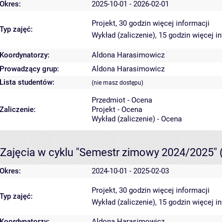
Okres:
2025-10-01 - 2026-02-01
Projekt, 30 godzin
więcej informacji
Typ zajęć:
Wykład (zaliczenie), 15 godzin
więcej i
Koordynatorzy:
Aldona Harasimowicz
Prowadzący grup:
Aldona Harasimowicz
Lista studentów:
(nie masz dostępu)
Przedmiot - Ocena
Zaliczenie:
Projekt - Ocena
Wykład (zaliczenie) - Ocena
Zajęcia w cyklu "Semestr zimowy 2024/2025"
Okres:
2024-10-01 - 2025-02-03
Projekt, 30 godzin
więcej informacji
Typ zajęć:
Wykład (zaliczenie), 15 godzin
więcej i
Koordynatorzy:
Aldona Harasimowicz