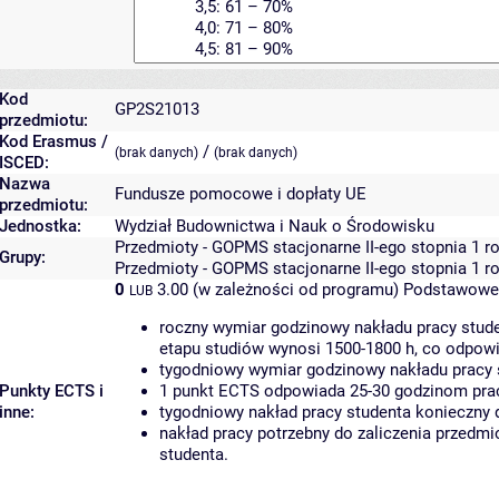
Kod
GP2S21013
przedmiotu:
Kod Erasmus /
/
(brak danych)
(brak danych)
ISCED:
Nazwa
Fundusze pomocowe i dopłaty UE
przedmiotu:
Jednostka:
Wydział Budownictwa i Nauk o Środowisku
Przedmioty - GOPMS stacjonarne II-ego stopnia 1 r
Grupy:
Przedmioty - GOPMS stacjonarne II-ego stopnia 1 r
0
3.00 (w zależności od programu)
Podstawowe 
LUB
roczny wymiar godzinowy nakładu pracy stude
etapu studiów wynosi 1500-1800 h, co odpow
tygodniowy wymiar godzinowy nakładu pracy 
Punkty ECTS i
1 punkt ECTS odpowiada 25-30 godzinom pracy
inne:
tygodniowy nakład pracy studenta konieczny 
nakład pracy potrzebny do zaliczenia przedm
studenta.