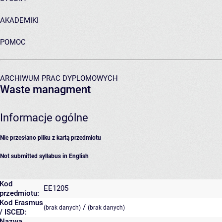
AKADEMIKI
POMOC
ARCHIWUM PRAC DYPLOMOWYCH
Waste managment
Informacje ogólne
Nie przesłano pliku z kartą przedmiotu
Not submitted syllabus in English
Kod
EE1205
przedmiotu:
Kod Erasmus
/
(brak danych)
(brak danych)
/ ISCED:
Nazwa