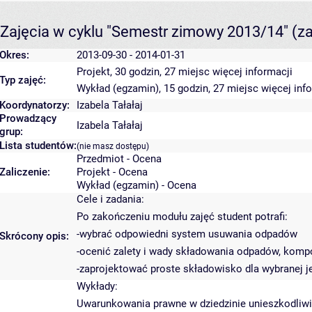
Zajęcia w cyklu "Semestr zimowy 2013/14"
(z
Okres:
2013-09-30 - 2014-01-31
Projekt, 30 godzin, 27 miejsc
więcej informacji
Typ zajęć:
Wykład (egzamin), 15 godzin, 27 miejsc
więcej inf
Koordynatorzy:
Izabela Tałałaj
Prowadzący
Izabela Tałałaj
grup:
Lista studentów:
(nie masz dostępu)
Przedmiot - Ocena
Zaliczenie:
Projekt - Ocena
Wykład (egzamin) - Ocena
Cele i zadania:
Po zakończeniu modułu zajęć student potrafi:
-wybrać odpowiedni system usuwania odpadów
Skrócony opis:
-ocenić zalety i wady składowania odpadów, komp
-zaprojektować proste składowisko dla wybranej je
Wykłady:
Uwarunkowania prawne w dziedzinie unieszkodliwi