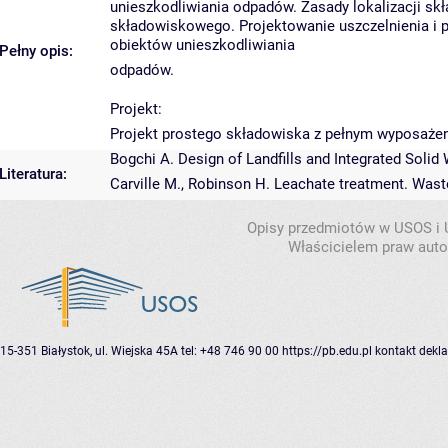
unieszkodliwiania odpadów. Zasady lokalizacji skła
składowiskowego. Projektowanie uszczelnienia i 
obiektów unieszkodliwiania
Pełny opis:
odpadów.
Projekt:
Projekt prostego składowiska z pełnym wyposażen
Bogchi A. Design of Landfills and Integrated Sol
Literatura:
Carville M., Robinson H. Leachate treatment. Wa
Opisy przedmiotów w USOS i
Właścicielem praw autor
15-351 Białystok, ul. Wiejska 45A
tel: +48 746 90 00
https://pb.edu.pl
kontakt
dekla