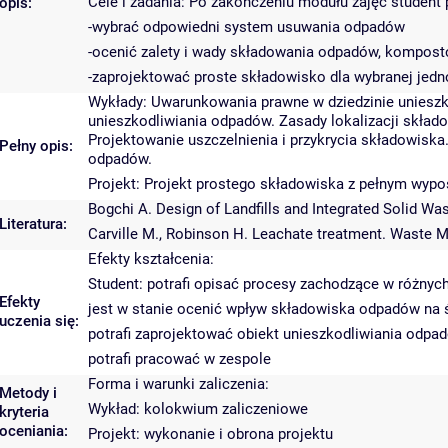
Cele i zadania: Po zakończeniu modułu zajęć student p
opis:
-wybrać odpowiedni system usuwania odpadów
-ocenić zalety i wady składowania odpadów, kompost
-zaprojektować proste składowisko dla wybranej jedno
Wykłady: Uwarunkowania prawne w dziedzinie unieszk
unieszkodliwiania odpadów. Zasady lokalizacji składow
Projektowanie uszczelnienia i przykrycia składowisk
Pełny opis:
odpadów.
Projekt: Projekt prostego składowiska z pełnym wypo
Bogchi A. Design of Landfills and Integrated Solid 
Literatura:
Carville M., Robinson H. Leachate treatment. Waste
Efekty kształcenia:
Student: potrafi opisać procesy zachodzące w różny
Efekty
jest w stanie ocenić wpływ składowiska odpadów na
uczenia się:
potrafi zaprojektować obiekt unieszkodliwiania odpa
potrafi pracować w zespole
Forma i warunki zaliczenia:
Metody i
Wykład: kolokwium zaliczeniowe
kryteria
oceniania:
Projekt: wykonanie i obrona projektu