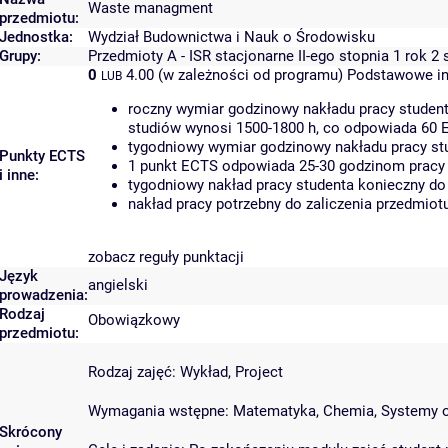
Waste managment
przedmiotu:
Jednostka:
Wydział Budownictwa i Nauk o Środowisku
Grupy:
Przedmioty A - ISR stacjonarne II-ego stopnia 1 rok 2
0
4.00 (w zależności od programu)
Podstawowe in
LUB
roczny wymiar godzinowy nakładu pracy student
studiów wynosi 1500-1800 h, co odpowiada 60 
tygodniowy wymiar godzinowy nakładu pracy stu
Punkty ECTS
1 punkt ECTS odpowiada 25-30 godzinom pracy s
i inne:
tygodniowy nakład pracy studenta konieczny do
nakład pracy potrzebny do zaliczenia przedmio
zobacz reguły punktacji
Język
angielski
prowadzenia:
Rodzaj
Obowiązkowy
przedmiotu:
Rodzaj zajęć: Wykład, Project
Wymagania wstępne: Matematyka, Chemia, Systemy 
Skrócony