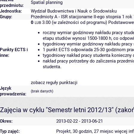
Spatial planning
przedmiotu:
Jednostka:
Wydział Budownictwa i Nauk o Środowisku
Grupy:
Przedmioty A - ISR stacjonarne II-ego stopnia 1 rok
0
3.00 (w zależności od programu)
Podstawowe 
LUB
roczny wymiar godzinowy nakładu pracy stude
etapu studiów wynosi 1500-1800 h, co odpow
tygodniowy wymiar godzinowy nakładu pracy 
Punkty ECTS i
1 punkt ECTS odpowiada 25-30 godzinom pracy
inne:
tygodniowy nakład pracy studenta konieczny 
nakład pracy potrzebny do zaliczenia przedm
studenta.
zobacz reguły punktacji
Język
(brak danych)
prowadzenia:
Zajęcia w cyklu "Semestr letni 2012/13"
(zako
Okres:
2013-02-22 - 2013-06-21
Typ zajęć:
Projekt, 30 godzin, 27 miejsc
więcej in