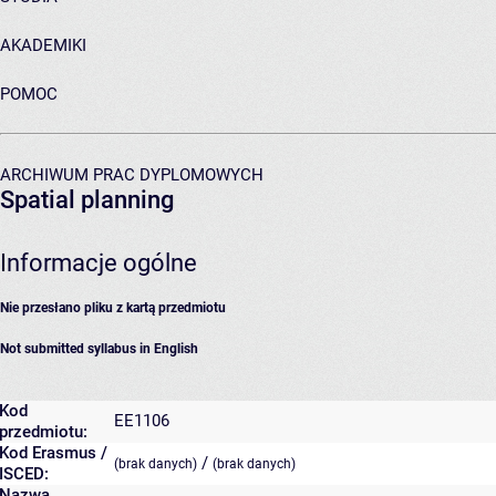
AKADEMIKI
POMOC
ARCHIWUM PRAC DYPLOMOWYCH
Spatial planning
Informacje ogólne
Nie przesłano pliku z kartą przedmiotu
Not submitted syllabus in English
Kod
EE1106
przedmiotu:
Kod Erasmus /
/
(brak danych)
(brak danych)
ISCED:
Nazwa