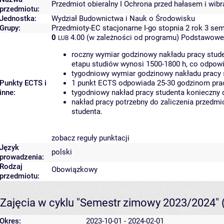
Przedmiot obieralny I Ochrona przed hałasem i wib
przedmiotu:
Jednostka:
Wydział Budownictwa i Nauk o Środowisku
Grupy:
Przedmioty-EC stacjonarne I-go stopnia 2 rok 3 se
0
4.00 (w zależności od programu)
Podstawowe 
LUB
roczny wymiar godzinowy nakładu pracy stude
etapu studiów wynosi 1500-1800 h, co odpow
tygodniowy wymiar godzinowy nakładu pracy 
Punkty ECTS i
1 punkt ECTS odpowiada 25-30 godzinom pracy
inne:
tygodniowy nakład pracy studenta konieczny 
nakład pracy potrzebny do zaliczenia przedm
studenta.
zobacz reguły punktacji
Język
polski
prowadzenia:
Rodzaj
Obowiązkowy
przedmiotu:
Zajęcia w cyklu "Semestr zimowy 2023/2024"
Okres:
2023-10-01 - 2024-02-01