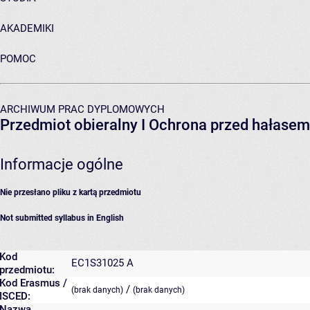
AKADEMIKI
POMOC
ARCHIWUM PRAC DYPLOMOWYCH
Przedmiot obieralny I Ochrona przed hałasem
Informacje ogólne
Nie przesłano pliku z kartą przedmiotu
Not submitted syllabus in English
Kod
EC1S31025 A
przedmiotu:
Kod Erasmus /
/
(brak danych)
(brak danych)
ISCED:
Nazwa