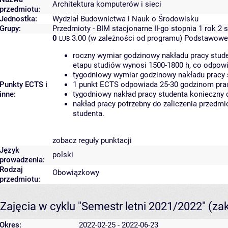
Architektura komputerów i sieci
przedmiotu:
Jednostka:
Wydział Budownictwa i Nauk o Środowisku
Grupy:
Przedmioty - BIM stacjonarne II-go stopnia 1 rok 2 
0
3.00 (w zależności od programu)
Podstawowe 
LUB
roczny wymiar godzinowy nakładu pracy stude
etapu studiów wynosi 1500-1800 h, co odpow
tygodniowy wymiar godzinowy nakładu pracy 
Punkty ECTS i
1 punkt ECTS odpowiada 25-30 godzinom pracy
inne:
tygodniowy nakład pracy studenta konieczny 
nakład pracy potrzebny do zaliczenia przedm
studenta.
zobacz reguły punktacji
Język
polski
prowadzenia:
Rodzaj
Obowiązkowy
przedmiotu:
Zajęcia w cyklu "Semestr letni 2021/2022"
(za
Okres:
2022-02-25 - 2022-06-23