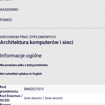
AKADEMIKI
POMOC
ARCHIWUM PRAC DYPLOMOWYCH
Architektura komputerów i sieci
Informacje ogólne
Nie przesłano pliku z kartą przedmiotu
Not submitted syllabus in English
Kod
BIM2S21013
przedmiotu:
Kod Erasmus /
/
(brak danych)
(brak danych)
ISCED:
Nazwa