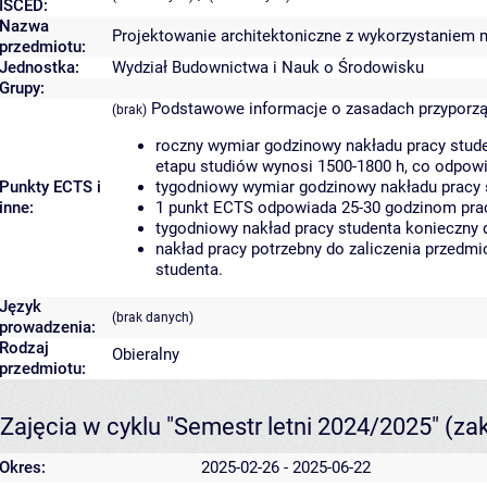
ISCED:
Nazwa
Projektowanie architektoniczne z wykorzystaniem m
przedmiotu:
Jednostka:
Wydział Budownictwa i Nauk o Środowisku
Grupy:
Podstawowe informacje o zasadach przyporz
(brak)
roczny wymiar godzinowy nakładu pracy stude
etapu studiów wynosi 1500-1800 h, co odpow
Punkty ECTS i
tygodniowy wymiar godzinowy nakładu pracy 
inne:
1 punkt ECTS odpowiada 25-30 godzinom pracy
tygodniowy nakład pracy studenta konieczny 
nakład pracy potrzebny do zaliczenia przedm
studenta.
Język
(brak danych)
prowadzenia:
Rodzaj
Obieralny
przedmiotu:
Zajęcia w cyklu "Semestr letni 2024/2025"
(za
Okres:
2025-02-26 - 2025-06-22