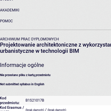
AKADEMIKI
POMOC
ARCHIWUM PRAC DYPLOMOWYCH
Projektowanie architektoniczne z wykorzysta
urbanistyczne w technologii BIM
Informacje ogólne
Nie przesłano pliku z kartą przedmiotu
Not submitted syllabus in English
Kod
B1S21017B
przedmiotu:
Kod Erasmus /
/
(brak danych)
(brak danych)