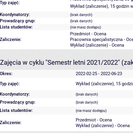
Typ zajęć:
Wykład (zaliczenie), 15 godzin
w
Koordynatorzy:
(brak danych)
Prowadzący grup:
(brak danych)
Lista studentów:
(nie masz dostępu)
Przedmiot - Ocena
Zaliczenie:
Pracownia specjalistyczna - Oc
Wykład (zaliczenie) - Ocena
Zajęcia w cyklu "Semestr letni 2021/2022"
(za
Okres:
2022-02-25 - 2022-06-23
Typ zajęć:
Wykład (zaliczenie), 15 godz
Koordynatorzy:
(brak danych)
Prowadzący grup:
(brak danych)
Lista studentów:
(nie masz dostępu)
Przedmiot - Ocena
Zaliczenie:
Wykład (zaliczenie) - Ocena