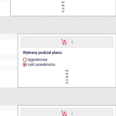
WT
ŚR
CZ
PT
Wybrany podział planu:
tygodniowy
cykl przedmiotu
PN
WT
ŚR
CZ
PT