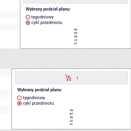
Wybrany podział planu:
tygodniowy
cykl przedmiotu
PN
WT
ŚR
CZ
PT
Wybrany podział planu:
tygodniowy
cykl przedmiotu
PN
WT
ŚR
CZ
PT