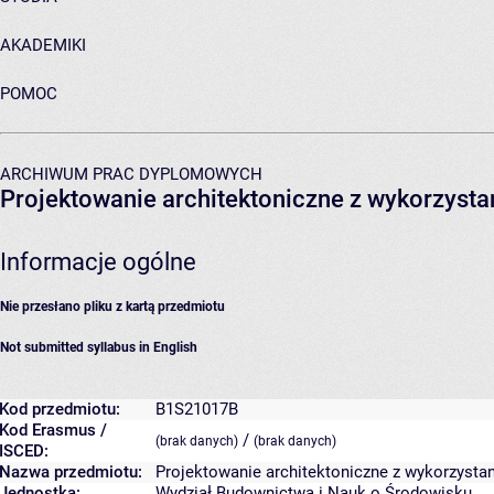
AKADEMIKI
POMOC
ARCHIWUM PRAC DYPLOMOWYCH
Projektowanie architektoniczne z wykorzysta
Informacje ogólne
Nie przesłano pliku z kartą przedmiotu
Not submitted syllabus in English
Kod przedmiotu:
B1S21017B
Kod Erasmus /
/
(brak danych)
(brak danych)
ISCED:
Nazwa przedmiotu:
Projektowanie architektoniczne z wykorzysta
Jednostka:
Wydział Budownictwa i Nauk o Środowisku