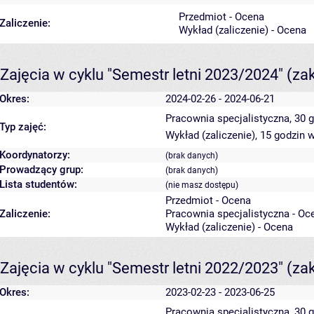
Przedmiot - Ocena
Zaliczenie:
Wykład (zaliczenie) - Ocena
Zajęcia w cyklu "Semestr letni 2023/2024"
(za
Okres:
2024-02-26 - 2024-06-21
Pracownia specjalistyczna, 30 
Typ zajęć:
Wykład (zaliczenie), 15 godzin
w
Koordynatorzy:
(brak danych)
Prowadzący grup:
(brak danych)
Lista studentów:
(nie masz dostępu)
Przedmiot - Ocena
Zaliczenie:
Pracownia specjalistyczna - Oc
Wykład (zaliczenie) - Ocena
Zajęcia w cyklu "Semestr letni 2022/2023"
(za
Okres:
2023-02-23 - 2023-06-25
Pracownia specjalistyczna, 30 