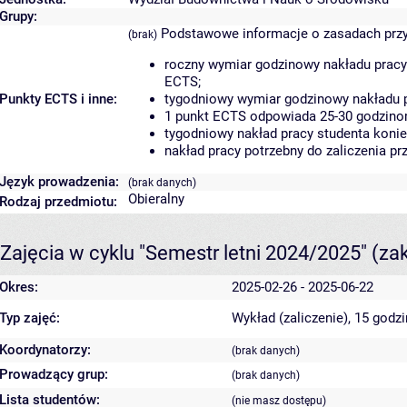
Grupy:
Podstawowe informacje o zasadach prz
(brak)
roczny wymiar godzinowy nakładu pracy
ECTS;
Punkty ECTS i inne:
tygodniowy wymiar godzinowy nakładu p
1 punkt ECTS odpowiada 25-30 godzinom
tygodniowy nakład pracy studenta konie
nakład pracy potrzebny do zaliczenia p
Język prowadzenia:
(brak danych)
Obieralny
Rodzaj przedmiotu:
Zajęcia w cyklu "Semestr letni 2024/2025"
(za
Okres:
2025-02-26 - 2025-06-22
Typ zajęć:
Wykład (zaliczenie), 15 godz
Koordynatorzy:
(brak danych)
Prowadzący grup:
(brak danych)
Lista studentów:
(nie masz dostępu)