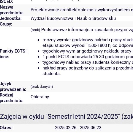
ISCED:
Nazwa
Projektowanie architektoniczne z wykorzystaniem m
przedmiotu:
Jednostka:
Wydział Budownictwa i Nauk o Środowisku
Grupy:
Podstawowe informacje o zasadach przyporz
(brak)
roczny wymiar godzinowy nakładu pracy stude
etapu studiów wynosi 1500-1800 h, co odpow
Punkty ECTS i
tygodniowy wymiar godzinowy nakładu pracy 
inne:
1 punkt ECTS odpowiada 25-30 godzinom pracy
tygodniowy nakład pracy studenta konieczny 
nakład pracy potrzebny do zaliczenia przedm
studenta.
Język
(brak danych)
prowadzenia:
Rodzaj
Obieralny
przedmiotu:
Zajęcia w cyklu "Semestr letni 2024/2025"
(za
Okres:
2025-02-26 - 2025-06-22