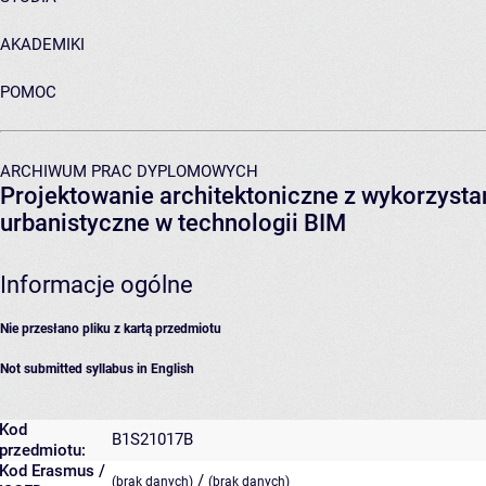
AKADEMIKI
POMOC
ARCHIWUM PRAC DYPLOMOWYCH
Projektowanie architektoniczne z wykorzysta
urbanistyczne w technologii BIM
Informacje ogólne
Nie przesłano pliku z kartą przedmiotu
Not submitted syllabus in English
Kod
B1S21017B
przedmiotu:
Kod Erasmus /
/
(brak danych)
(brak danych)