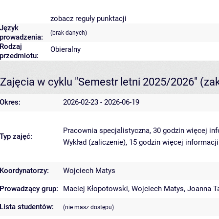
zobacz reguły punktacji
Język
(brak danych)
prowadzenia:
Rodzaj
Obieralny
przedmiotu:
Zajęcia w cyklu "Semestr letni 2025/2026"
(za
Okres:
2026-02-23 - 2026-06-19
Pracownia specjalistyczna, 30 godzin
więcej in
Typ zajęć:
Wykład (zaliczenie), 15 godzin
więcej informacji
Koordynatorzy:
Wojciech Matys
Prowadzący grup:
Maciej Kłopotowski
,
Wojciech Matys
,
Joanna T
Lista studentów:
(nie masz dostępu)