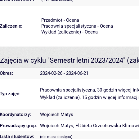
Przedmiot - Ocena
Zaliczenie:
Pracownia specjalistyczna - Ocena
Wykład (zaliczenie) - Ocena
Zajęcia w cyklu "Semestr letni 2023/2024"
(za
Okres:
2024-02-26 - 2024-06-21
Pracownia specjalistyczna, 30 godzin
więcej in
Typ zajęć:
Wykład (zaliczenie), 15 godzin
więcej informacji
Koordynatorzy:
Wojciech Matys
Prowadzący grup:
Wojciech Matys
,
Elżbieta Orzechowska-Klimow
Lista studentów:
(nie masz dostępu)