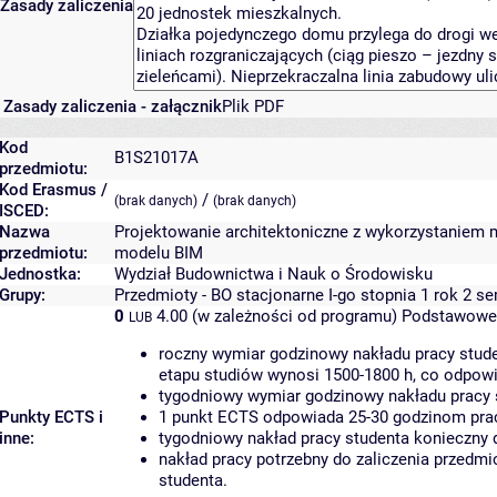
Zasady zaliczenia
Zasady zaliczenia - załącznik
Plik PDF
Kod
B1S21017A
przedmiotu:
Kod Erasmus /
/
(brak danych)
(brak danych)
ISCED:
Nazwa
Projektowanie architektoniczne z wykorzystaniem 
przedmiotu:
modelu BIM
Jednostka:
Wydział Budownictwa i Nauk o Środowisku
Grupy:
Przedmioty - BO stacjonarne I-go stopnia 1 rok 2 s
0
4.00 (w zależności od programu)
Podstawowe 
LUB
roczny wymiar godzinowy nakładu pracy stude
etapu studiów wynosi 1500-1800 h, co odpow
tygodniowy wymiar godzinowy nakładu pracy 
Punkty ECTS i
1 punkt ECTS odpowiada 25-30 godzinom pracy
inne:
tygodniowy nakład pracy studenta konieczny 
nakład pracy potrzebny do zaliczenia przedm
studenta.