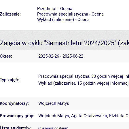
Przedmiot - Ocena
Zaliczenie:
Pracownia specjalistyczna - Ocena
Wykład (zaliczenie) - Ocena
Zajęcia w cyklu "Semestr letni 2024/2025"
(za
Okres:
2025-02-26 - 2025-06-22
Pracownia specjalistyczna, 30 godzin
więcej in
Typ zajęć:
Wykład (zaliczenie), 15 godzin
więcej informacj
Koordynatorzy:
Wojciech Matys
Prowadzący grup:
Wojciech Matys
,
Agata Ołtarzewska
,
Elżbieta 
Lista studentów:
(nie masz dostępu)