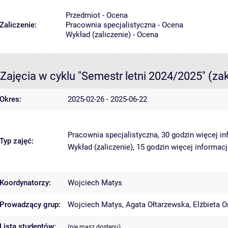
Przedmiot - Ocena
Zaliczenie:
Pracownia specjalistyczna - Ocena
Wykład (zaliczenie) - Ocena
Zajęcia w cyklu "Semestr letni 2024/2025"
(za
Okres:
2025-02-26 - 2025-06-22
Pracownia specjalistyczna, 30 godzin
więcej in
Typ zajęć:
Wykład (zaliczenie), 15 godzin
więcej informacj
Koordynatorzy:
Wojciech Matys
Prowadzący grup:
Wojciech Matys
,
Agata Ołtarzewska
,
Elżbieta 
Lista studentów:
(nie masz dostępu)