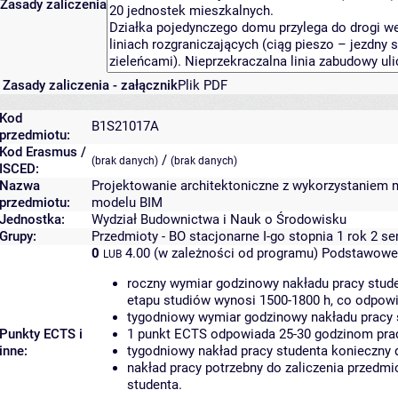
Zasady zaliczenia
Zasady zaliczenia - załącznik
Plik PDF
Kod
B1S21017A
przedmiotu:
Kod Erasmus /
/
(brak danych)
(brak danych)
ISCED:
Nazwa
Projektowanie architektoniczne z wykorzystaniem 
przedmiotu:
modelu BIM
Jednostka:
Wydział Budownictwa i Nauk o Środowisku
Grupy:
Przedmioty - BO stacjonarne I-go stopnia 1 rok 2 s
0
4.00 (w zależności od programu)
Podstawowe 
LUB
roczny wymiar godzinowy nakładu pracy stude
etapu studiów wynosi 1500-1800 h, co odpow
tygodniowy wymiar godzinowy nakładu pracy 
Punkty ECTS i
1 punkt ECTS odpowiada 25-30 godzinom pracy
inne:
tygodniowy nakład pracy studenta konieczny 
nakład pracy potrzebny do zaliczenia przedm
studenta.