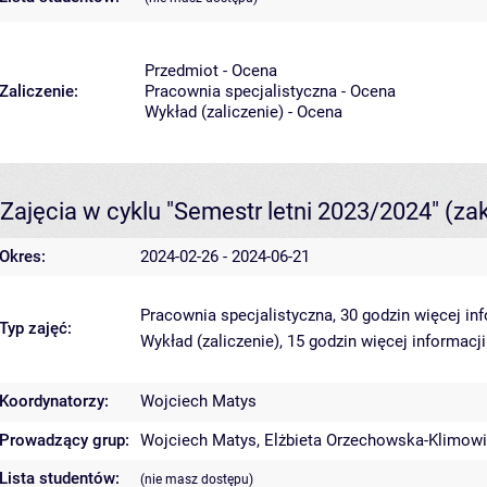
Przedmiot - Ocena
Zaliczenie:
Pracownia specjalistyczna - Ocena
Wykład (zaliczenie) - Ocena
Zajęcia w cyklu "Semestr letni 2023/2024"
(za
Okres:
2024-02-26 - 2024-06-21
Pracownia specjalistyczna, 30 godzin
więcej in
Typ zajęć:
Wykład (zaliczenie), 15 godzin
więcej informacji
Koordynatorzy:
Wojciech Matys
Prowadzący grup:
Wojciech Matys
,
Elżbieta Orzechowska-Klimow
Lista studentów:
(nie masz dostępu)