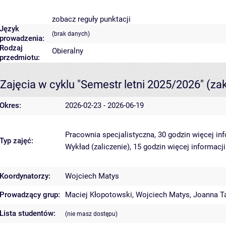
zobacz reguły punktacji
Język
(brak danych)
prowadzenia:
Rodzaj
Obieralny
przedmiotu:
Zajęcia w cyklu "Semestr letni 2025/2026"
(za
Okres:
2026-02-23 - 2026-06-19
Pracownia specjalistyczna, 30 godzin
więcej in
Typ zajęć:
Wykład (zaliczenie), 15 godzin
więcej informacji
Koordynatorzy:
Wojciech Matys
Prowadzący grup:
Maciej Kłopotowski
,
Wojciech Matys
,
Joanna T
Lista studentów:
(nie masz dostępu)