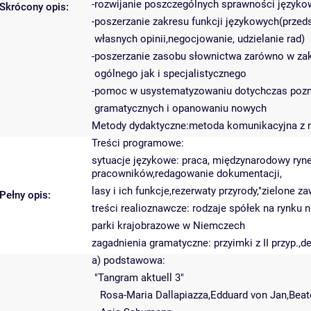
-rozwijanie poszczególnych sprawności języko
Skrócony opis:
-poszerzanie zakresu funkcji językowych(przed
własnych opinii,negocjowanie, udzielanie rad)
-poszerzanie zasobu słownictwa zarówno w zak
ogólnego jak i specjalistycznego
-pomoc w usystematyzowaniu dotychczas pozn
gramatycznych i opanowaniu nowych
Metody dydaktyczne:metoda komunikacyjna z n
Treści programowe:
sytuacje językowe: praca, międzynarodowy ryne
pracowników,redagowanie dokumentacji,
lasy i ich funkcje,rezerwaty przyrody,"zielone z
Pełny opis:
treści realioznawcze: rodzaje spółek na rynku 
parki krajobrazowe w Niemczech
zagadnienia gramatyczne: przyimki z II przyp.,d
a) podstawowa:
"Tangram aktuell 3"
Rosa-Maria Dallapiazza,Edduard von Jan,Beate