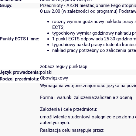
Grupy:
Przedmioty - AKZN niestacjonarne I-ego stopni
0
2.00 (w zależności od programu)
Podstaw
LUB
roczny wymiar godzinowy nakładu pracy s
ECTS;
tygodniowy wymiar godzinowy nakładu pr
Punkty ECTS i inne:
1 punkt ECTS odpowiada 25-30 godzinom p
tygodniowy nakład pracy studenta koniec
nakład pracy potrzebny do zaliczenia pr
zobacz reguły punktacji
Język prowadzenia:
polski
Obowiązkowy
Rodzaj przedmiotu:
Wymagania wstępne:znajomość języka na poz
Forma i warunki zaliczenia:zaliczenie z oceną
Założenia i cele przedmiotu:
umożliwienie studentowi osiągnięcie poziomu 
autentycznych.
Realizacja celu następuje przez: