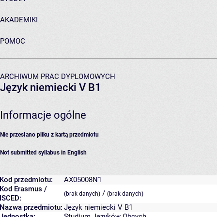
AKADEMIKI
POMOC
ARCHIWUM PRAC DYPLOMOWYCH
Język niemiecki V B1
Informacje ogólne
Nie przesłano pliku z kartą przedmiotu
Not submitted syllabus in English
Kod przedmiotu:
AX05008N1
Kod Erasmus /
/
(brak danych)
(brak danych)
ISCED:
Nazwa przedmiotu:
Język niemiecki V B1
Jednostka:
Studium Języków Obcych