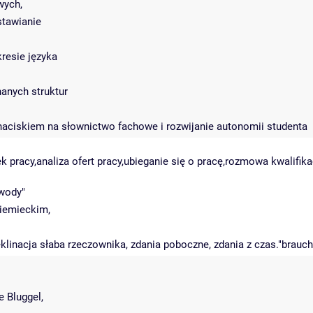
wych,
stawianie
resie języka
anych struktur
aciskiem na słownictwo fachowe i rozwijanie autonomii studenta
k pracy,analiza ofert pracy,ubieganie się o pracę,rozmowa kwalif
awody"
niemieckim,
eklinacja słaba rzeczownika, zdania poboczne, zdania z czas."brauch
 Bluggel,