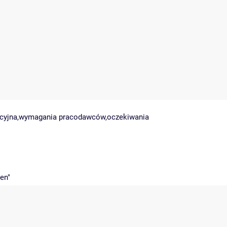
ikacyjna,wymagania pracodawców,oczekiwania
en"