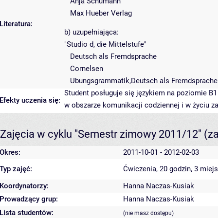
Anja Schumann
Max Hueber Verlag
Literatura:
b) uzupełniająca:
"Studio d, die Mittelstufe"
Deutsch als Fremdsprache
Cornelsen
Ubungsgrammatik,Deutsch als Fremdsprache
Student posługuje się językiem na poziomie B1
Efekty uczenia się:
w obszarze komunikacji codziennej i w życiu 
Zajęcia w cyklu "Semestr zimowy 2011/12"
(z
Okres:
2011-10-01 - 2012-02-03
Typ zajęć:
Ćwiczenia, 20 godzin, 3 miej
Koordynatorzy:
Hanna Naczas-Kusiak
Prowadzący grup:
Hanna Naczas-Kusiak
Lista studentów:
(nie masz dostępu)