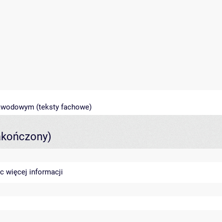
zawodowym (teksty fachowe)
akończony)
sc
więcej informacji