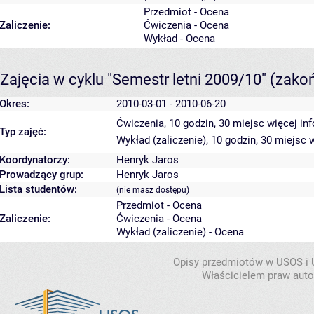
Przedmiot - Ocena
Zaliczenie:
Ćwiczenia - Ocena
Wykład - Ocena
Zajęcia w cyklu "Semestr letni 2009/10"
(zako
Okres:
2010-03-01 - 2010-06-20
Ćwiczenia, 10 godzin, 30 miejsc
więcej in
Typ zajęć:
Wykład (zaliczenie), 10 godzin, 30 miejsc
w
Koordynatorzy:
Henryk Jaros
Prowadzący grup:
Henryk Jaros
Lista studentów:
(nie masz dostępu)
Przedmiot - Ocena
Zaliczenie:
Ćwiczenia - Ocena
Wykład (zaliczenie) - Ocena
Opisy przedmiotów w USOS i
Właścicielem praw autor