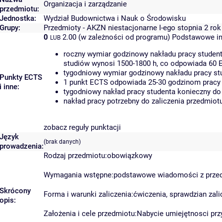
Organizacja i zarządzanie
przedmiotu:
Jednostka:
Wydział Budownictwa i Nauk o Środowisku
Grupy:
Przedmioty - AKZN niestacjonarne I-ego stopnia 2 rok
0
2.00 (w zależności od programu)
Podstawowe in
LUB
roczny wymiar godzinowy nakładu pracy student
studiów wynosi 1500-1800 h, co odpowiada 60 
tygodniowy wymiar godzinowy nakładu pracy stu
Punkty ECTS
1 punkt ECTS odpowiada 25-30 godzinom pracy s
i inne:
tygodniowy nakład pracy studenta konieczny do
nakład pracy potrzebny do zaliczenia przedmio
zobacz reguły punktacji
Język
(brak danych)
prowadzenia:
Rodzaj przedmiotu:obowiązkowy
Wymagania wstępne:podstawowe wiadomości z prze
Skrócony
Forma i warunki zaliczenia:ćwiczenia, sprawdzian zal
opis:
Założenia i cele przedmiotu:Nabycie umiejętnosci p