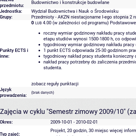
Budownictwo i konstrukcje budowlane
przedmiotu:
Jednostka:
Wydział Budownictwa i Nauk o Środowisku
Grupy:
Przedmioty - AKZN niestacjonarne I-ego stopnia 2 
0
4.00 (w zależności od programu)
Podstawowe 
LUB
roczny wymiar godzinowy nakładu pracy stude
etapu studiów wynosi 1500-1800 h, co odpow
tygodniowy wymiar godzinowy nakładu pracy 
Punkty ECTS i
1 punkt ECTS odpowiada 25-30 godzinom pracy
inne:
tygodniowy nakład pracy studenta konieczny 
nakład pracy potrzebny do zaliczenia przedm
studenta.
zobacz reguły punktacji
Język
(brak danych)
prowadzenia:
Zajęcia w cyklu "Semestr zimowy 2009/10"
(z
Okres:
2009-10-01 - 2010-02-01
Projekt, 20 godzin, 30 miejsc
więcej infor
Typ zajęć: