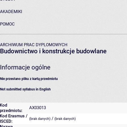
AKADEMIKI
POMOC
ARCHIWUM PRAC DYPLOMOWYCH
Budownictwo i konstrukcje budowlane
Informacje ogólne
Nie przesłano pliku z kartą przedmiotu
Not submitted syllabus in English
Kod
AX03013
przedmiotu:
Kod Erasmus /
/
(brak danych)
(brak danych)
ISCED:
Nazwa