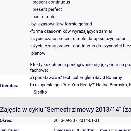
present continuous
present perfect
past simple
-by+czasownik w formie gerund
-forma czasowników wyrażających zamiar
-użycie czasu present simple do opisu czynności
-użycie czasu present continuous do czynności bież
planów
Efekty kształcenia:posługiwanie się językiem na 
fachowe)
a) podstawowa:‘Techical English’Bavid Bonamy,
b) uzupełniająca:‘Are You Ready?’ Halina Bramska, E
Literatura:
Sieńko
Zajęcia w cyklu "Semestr zimowy 2013/14"
(z
Okres:
2013-09-30 - 2014-01-31
Typ zajęć:
Ćwiczenia, 20 godzin, 1 miejsc
więcej i