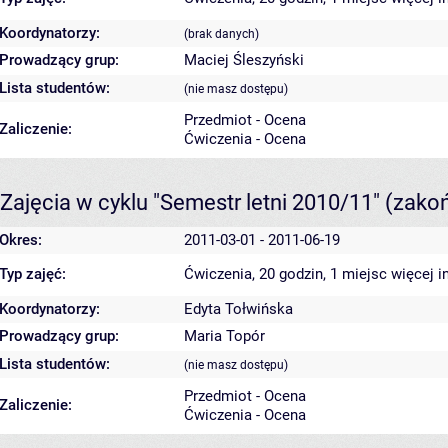
Koordynatorzy:
(brak danych)
Prowadzący grup:
Maciej Śleszyński
Lista studentów:
(nie masz dostępu)
Przedmiot - Ocena
Zaliczenie:
Ćwiczenia - Ocena
Zajęcia w cyklu "Semestr letni 2010/11"
(zako
Okres:
2011-03-01 - 2011-06-19
Typ zajęć:
Ćwiczenia, 20 godzin, 1 miejsc
więcej i
Koordynatorzy:
Edyta Tołwińska
Prowadzący grup:
Maria Topór
Lista studentów:
(nie masz dostępu)
Przedmiot - Ocena
Zaliczenie:
Ćwiczenia - Ocena