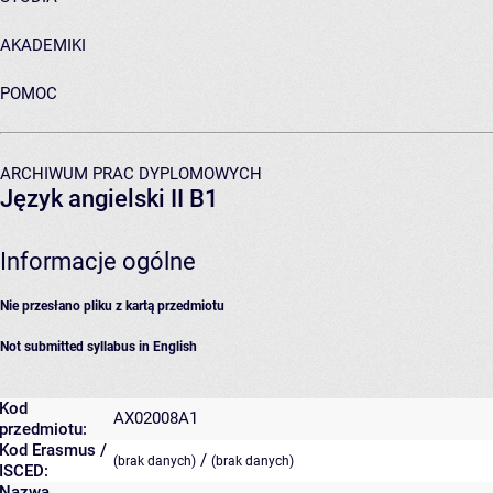
AKADEMIKI
POMOC
ARCHIWUM PRAC DYPLOMOWYCH
Język angielski II B1
Informacje ogólne
Nie przesłano pliku z kartą przedmiotu
Not submitted syllabus in English
Kod
AX02008A1
przedmiotu:
Kod Erasmus /
/
(brak danych)
(brak danych)
ISCED:
Nazwa