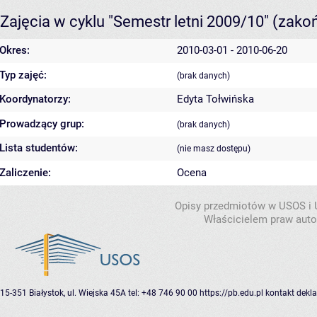
Zajęcia w cyklu "Semestr letni 2009/10"
(zako
Okres:
2010-03-01 - 2010-06-20
Typ zajęć:
(brak danych)
Koordynatorzy:
Edyta Tołwińska
Prowadzący grup:
(brak danych)
Lista studentów:
(nie masz dostępu)
Zaliczenie:
Ocena
Opisy przedmiotów w USOS i
Właścicielem praw autor
15-351 Białystok, ul. Wiejska 45A
tel: +48 746 90 00
https://pb.edu.pl
kontakt
dekla