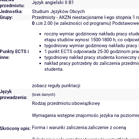
Język angielski II B1
przedmiotu:
Jednostka:
Studium Języków Obcych
Grupy:
Przedmioty - AKZN niestacjonarne I-ego stopnia 1 
0
2.00 (w zależności od programu)
Podstawowe 
LUB
roczny wymiar godzinowy nakładu pracy stude
etapu studiów wynosi 1500-1800 h, co odpow
tygodniowy wymiar godzinowy nakładu pracy 
Punkty ECTS i
1 punkt ECTS odpowiada 25-30 godzinom pracy
inne:
tygodniowy nakład pracy studenta konieczny 
nakład pracy potrzebny do zaliczenia przedm
studenta.
zobacz reguły punktacji
Język
(brak danych)
prowadzenia:
Rodzaj przedmiotu:obowiązkowy
Wymagania wstępne:znajomośc jezyka na poziomi
Forma i warunki zaliczenia:zaliczenie z oceną
Skrócony opis: