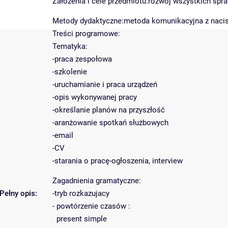
Założenia i cele przedmiotu:rozwój wszystkich sp
Metody dydaktyczne:metoda komunikacyjna z nacisk
Treści programowe:
Tematyka:
-praca zespołowa
-szkolenie
-uruchamianie i praca urządzeń
-opis wykonywanej pracy
-określanie planów na przyszłość
-aranżowanie spotkań służbowych
-email
-CV
-starania o pracę-ogłoszenia, interview
Zagadnienia gramatyczne:
Pełny opis:
-tryb rozkazujacy
- powtórzenie czasów :
present simple