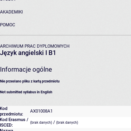
AKADEMIKI
POMOC
ARCHIWUM PRAC DYPLOMOWYCH
Język angielski I B1
Informacje ogólne
Nie przesłano pliku z kartą przedmiotu
Not submitted syllabus in English
Kod
AX01008A1
przedmiotu:
Kod Erasmus /
/
(brak danych)
(brak danych)
ISCED:
Nazwa