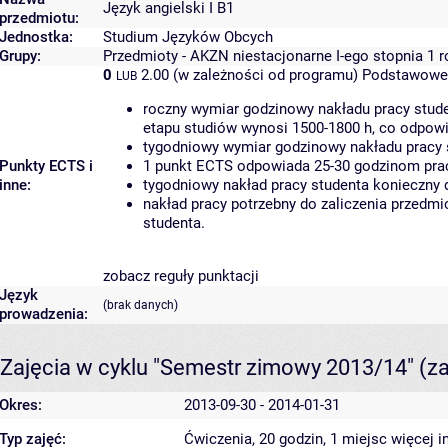
Język angielski I B1
przedmiotu:
Jednostka:
Studium Języków Obcych
Grupy:
Przedmioty - AKZN niestacjonarne I-ego stopnia 1 
0
2.00 (w zależności od programu)
Podstawowe 
LUB
roczny wymiar godzinowy nakładu pracy stude
etapu studiów wynosi 1500-1800 h, co odpow
tygodniowy wymiar godzinowy nakładu pracy 
Punkty ECTS i
1 punkt ECTS odpowiada 25-30 godzinom pracy
inne:
tygodniowy nakład pracy studenta konieczny 
nakład pracy potrzebny do zaliczenia przedm
studenta.
zobacz reguły punktacji
Język
(brak danych)
prowadzenia:
Zajęcia w cyklu "Semestr zimowy 2013/14"
(z
Okres:
2013-09-30 - 2014-01-31
Typ zajęć:
Ćwiczenia, 20 godzin, 1 miejsc
więcej i