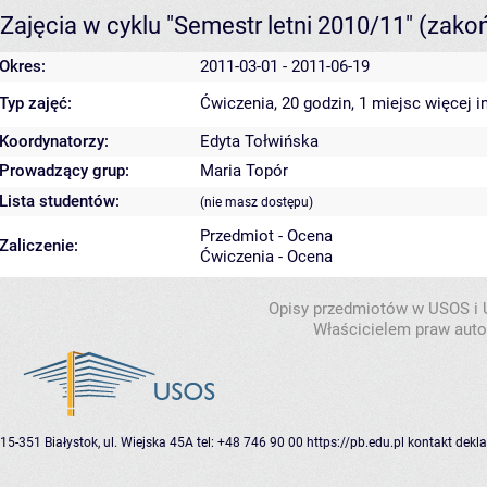
Zajęcia w cyklu "Semestr letni 2010/11"
(zako
Okres:
2011-03-01 - 2011-06-19
Typ zajęć:
Ćwiczenia, 20 godzin, 1 miejsc
więcej i
Koordynatorzy:
Edyta Tołwińska
Prowadzący grup:
Maria Topór
Lista studentów:
(nie masz dostępu)
Przedmiot - Ocena
Zaliczenie:
Ćwiczenia - Ocena
Opisy przedmiotów w USOS i
Właścicielem praw autor
15-351 Białystok, ul. Wiejska 45A
tel: +48 746 90 00
https://pb.edu.pl
kontakt
dekla