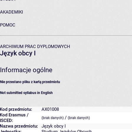
AKADEMIKI
POMOC
ARCHIWUM PRAC DYPLOMOWYCH
Język obcy I
Informacje ogólne
Nie przesłano pliku z kartą przedmiotu
Not submitted syllabus in English
Kod przedmiotu:
AX01008
Kod Erasmus /
/
(brak danych)
(brak danych)
ISCED:
Nazwa przedmiotu:
Język obcy I
Jednostka:
Studium Języków Obcych