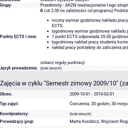
Grupy:
Przedmioty - AKZN niestacjonarne I-ego stopn
0
2.00 (w zależności od programu)
Podsta
LUB
roczny wymiar godzinowy nakładu pracy
ECTS;
tygodniowy wymiar godzinowy nakładu p
Punkty ECTS i inne:
1 punkt ECTS odpowiada 25-30 godzinom
tygodniowy nakład pracy studenta konie
nakład pracy potrzebny do zaliczenia p
zobacz reguły punktacji
Język prowadzenia:
(brak danych)
Zajęcia w cyklu "Semestr zimowy 2009/10"
(z
Okres:
2009-10-01 - 2010-02-01
Typ zajęć:
Ćwiczenia, 20 godzin, 30 miej
Koordynatorzy:
(brak danych)
Prowadzący grup:
Marta Kundzicz
,
Wojciech Roga