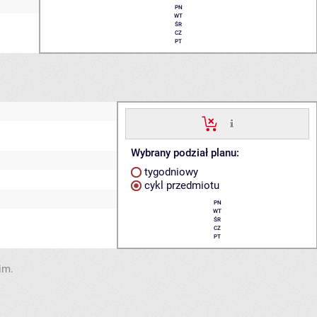
PN
WT
ŚR
CZ
PT
Wybrany podział planu:
tygodniowy
cykl przedmiotu
PN
WT
ŚR
CZ
PT
im.