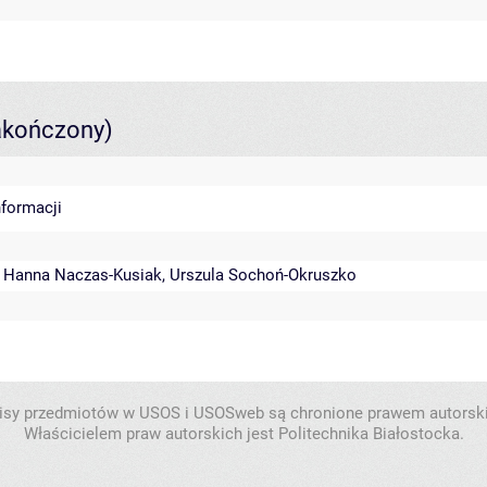
akończony)
nformacji
,
Hanna Naczas-Kusiak
,
Urszula Sochoń-Okruszko
isy przedmiotów w USOS i USOSweb są chronione prawem autorsk
Właścicielem praw autorskich jest Politechnika Białostocka.