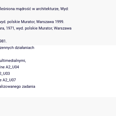
ieleśniona mądrość w architekturze, Wyd:
wyd. polskie Murator, Warszawa 1999.
tura, 1971, wyd. polskie Murator, Warszawa
981.
zennych działaniach
ltimedialnymi,
alne A2_U04
A2_U03
le A2_U07
alizowanego zadania
s
s