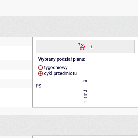
Wybrany podział planu:
tygodniowy
cykl przedmiotu
PN
PS
WT
ŚR
CZ
PT