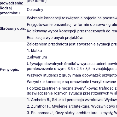
(brak danych)
prowadzenia:
Rodzaj
Obieralny
przedmiotu:
Wybranie koncepcji rozwiązania pojęcia na podstaw
Przygotowanie prezentacji w formie opisowo - grafi
Skrócony opis:
Kolektywny wybór koncepcji przeznaczonych do real
Realizacja wybranych projektów.
Założeniem przedmiotu jest stworzenie sytuacji prz
1. klatka
2.akwarium
Używając dowolnych środków wyrazu student powi
pomieszczenie o wym. 3,5 x 2,5 x 3,5 m znajdujące 
Pełny opis:
Wszyscy studenci z grupy maja obowiązek przygotow
Wszystkie koncepcje są omawianie i weryfikowane p
Poprzez zaistnienie można zweryfikować trafność za
doświadczenie różnych sytuacji przestrzennych w sk
1. Arnheim R., Sztuka i percepcja wzrokowa, Wydaw
2. Zumthor P., Myślenie architekturą, Wydawnictwo 
3. Pallasmaa J., Oczy skóry: architektura i zmysły, 