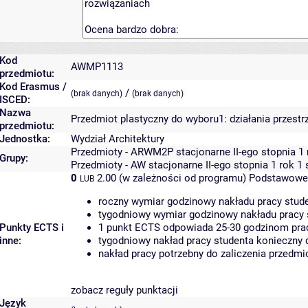
Kod
AWMP1113
przedmiotu:
Kod Erasmus /
/
(brak danych)
(brak danych)
ISCED:
Nazwa
Przedmiot plastyczny do wyboru1: działania przestr
przedmiotu:
Jednostka:
Wydział Architektury
Przedmioty - ARWM2P stacjonarne II-ego stopnia 1 
Grupy:
Przedmioty - AW stacjonarne II-ego stopnia 1 rok 1
0
2.00 (w zależności od programu)
Podstawowe 
LUB
roczny wymiar godzinowy nakładu pracy stude
tygodniowy wymiar godzinowy nakładu pracy 
Punkty ECTS i
1 punkt ECTS odpowiada 25-30 godzinom pracy
inne:
tygodniowy nakład pracy studenta konieczny 
nakład pracy potrzebny do zaliczenia przedm
zobacz reguły punktacji
Język