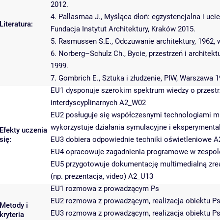
2012.
4. Pallasmaa J., Myśląca dłoń: egzystencjalna i uc
Literatura:
Fundacja Instytut Architektury, Kraków 2015.
5. Rasmussen S.E., Odczuwanie architektury, 1962, 
6. Norberg–Schulz Ch., Bycie, przestrzeń i architek
1999.
7. Gombrich E., Sztuka i złudzenie, PIW, Warszawa 1
EU1 dysponuje szerokim spektrum wiedzy o przestr
interdyscyplinarnych A2_W02
EU2 posługuje się współczesnymi technologiami mu
wykorzystuje działania symulacyjne i eksperyment
Efekty uczenia
się:
EU3 dobiera odpowiednie techniki oświetleniowe 
EU4 opracowuje zagadnienia programowe w zespo
EU5 przygotowuje dokumentację multimedialną zre
(np. prezentacja, video) A2_U13
EU1 rozmowa z prowadzącym Ps
EU2 rozmowa z prowadzącym, realizacja obiektu P
Metody i
EU3 rozmowa z prowadzącym, realizacja obiektu P
kryteria