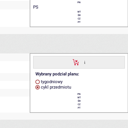
PN
PS
WT
ŚR
CZ
PT
Wybrany podział planu:
tygodniowy
cykl przedmiotu
PN
WT
ŚR
CZ
PT