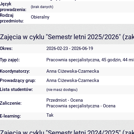
Język
(brak danych)
prowadzenia:
Rodzaj
Obieralny
przedmiotu:
Zajęcia w cyklu "Semestr letni 2025/2026"
(za
Okres:
2026-02-23 - 2026-06-19
Typ zajęć:
Pracownia specjalistyczna, 45 godzin, 44 m
Koordynatorzy:
Anna Ciżewska-Czarnecka
Prowadzący grup:
Anna Ciżewska-Czarnecka
Lista studentów:
(nie masz dostępu)
Przedmiot - Ocena
Zaliczenie:
Pracownia specjalistyczna - Ocena
Tak
E-learning:
Zajęcia w cyklu "Semestr letni 2024/2025"
(za