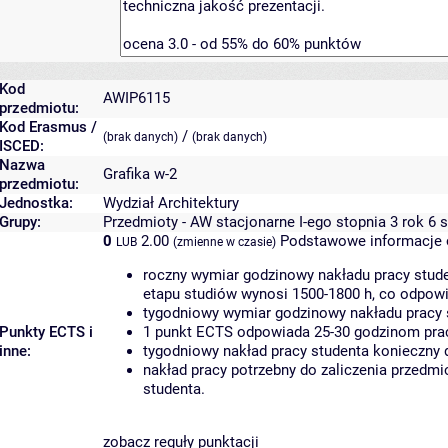
Kod
AWIP6115
przedmiotu:
Kod Erasmus /
/
(brak danych)
(brak danych)
ISCED:
Nazwa
Grafika w-2
przedmiotu:
Jednostka:
Wydział Architektury
Grupy:
Przedmioty - AW stacjonarne I-ego stopnia 3 rok 6 
0
2.00
Podstawowe informacje 
LUB
(zmienne w czasie)
roczny wymiar godzinowy nakładu pracy stude
etapu studiów wynosi 1500-1800 h, co odpow
tygodniowy wymiar godzinowy nakładu pracy 
Punkty ECTS i
1 punkt ECTS odpowiada 25-30 godzinom pracy
inne:
tygodniowy nakład pracy studenta konieczny 
nakład pracy potrzebny do zaliczenia przedm
studenta.
zobacz reguły punktacji