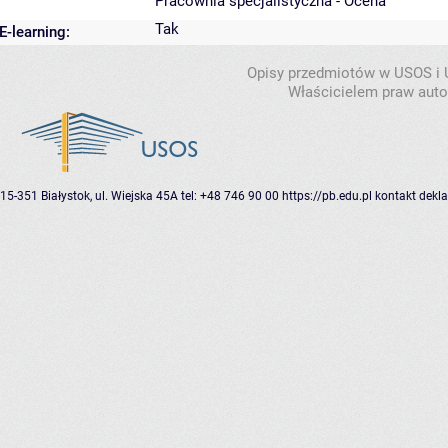
Pracownia specjalistyczna - Ocena
Tak
E-learning:
Opisy przedmiotów w USOS i
Właścicielem praw autor
15-351 Białystok, ul. Wiejska 45A
tel: +48 746 90 00
https://pb.edu.pl
kontakt
dekla