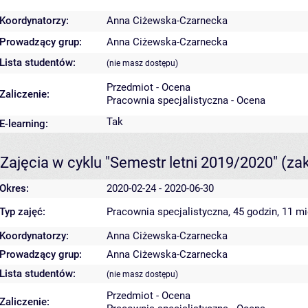
Koordynatorzy:
Anna Ciżewska-Czarnecka
Prowadzący grup:
Anna Ciżewska-Czarnecka
Lista studentów:
(nie masz dostępu)
Przedmiot - Ocena
Zaliczenie:
Pracownia specjalistyczna - Ocena
Tak
E-learning:
Zajęcia w cyklu "Semestr letni 2019/2020"
(za
Okres:
2020-02-24 - 2020-06-30
Typ zajęć:
Pracownia specjalistyczna, 45 godzin, 11 m
Koordynatorzy:
Anna Ciżewska-Czarnecka
Prowadzący grup:
Anna Ciżewska-Czarnecka
Lista studentów:
(nie masz dostępu)
Przedmiot - Ocena
Zaliczenie: