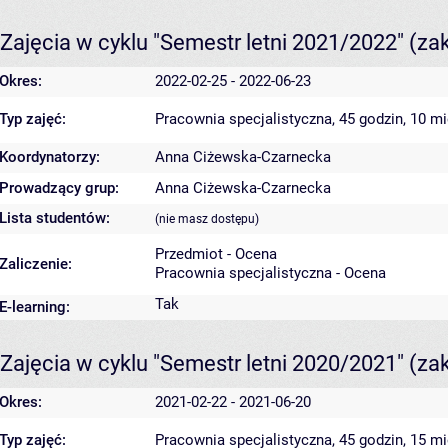
Zajęcia w cyklu "Semestr letni 2021/2022"
(za
Okres:
2022-02-25 - 2022-06-23
Typ zajęć:
Pracownia specjalistyczna, 45 godzin, 10 m
Koordynatorzy:
Anna Ciżewska-Czarnecka
Prowadzący grup:
Anna Ciżewska-Czarnecka
Lista studentów:
(nie masz dostępu)
Przedmiot - Ocena
Zaliczenie:
Pracownia specjalistyczna - Ocena
Tak
E-learning:
Zajęcia w cyklu "Semestr letni 2020/2021"
(za
Okres:
2021-02-22 - 2021-06-20
Typ zajęć:
Pracownia specjalistyczna, 45 godzin, 15 m