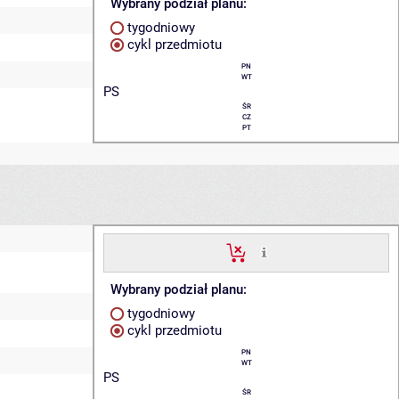
Wybrany podział planu:
tygodniowy
cykl przedmiotu
PN
WT
PS
ŚR
CZ
PT
Wybrany podział planu:
tygodniowy
cykl przedmiotu
PN
WT
PS
ŚR