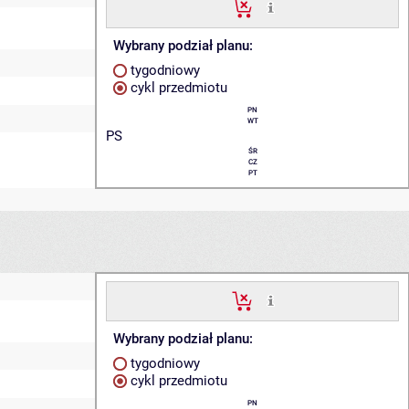
Wybrany podział planu:
tygodniowy
cykl przedmiotu
PN
WT
PS
ŚR
CZ
PT
Wybrany podział planu:
tygodniowy
cykl przedmiotu
PN