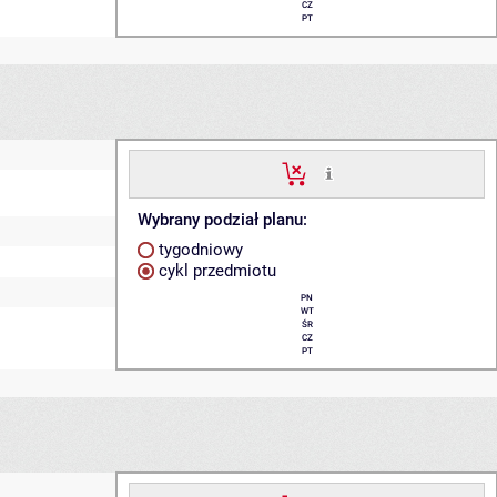
CZ
PT
Wybrany podział planu:
tygodniowy
cykl przedmiotu
PN
WT
ŚR
CZ
PT