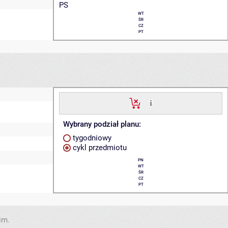
PS
WT
ŚR
CZ
PT
Wybrany podział planu:
tygodniowy
cykl przedmiotu
PN
WT
ŚR
CZ
PT
im.