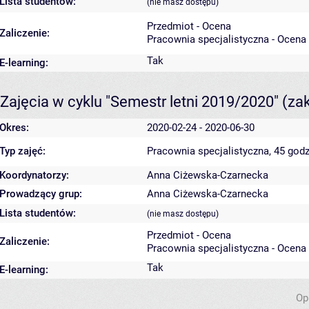
Lista studentów:
(nie masz dostępu)
Przedmiot - Ocena
Zaliczenie:
Pracownia specjalistyczna - Ocena
Tak
E-learning:
Zajęcia w cyklu "Semestr letni 2019/2020"
(za
Okres:
2020-02-24 - 2020-06-30
Typ zajęć:
Pracownia specjalistyczna, 45 godz
Koordynatorzy:
Anna Ciżewska-Czarnecka
Prowadzący grup:
Anna Ciżewska-Czarnecka
Lista studentów:
(nie masz dostępu)
Przedmiot - Ocena
Zaliczenie:
Pracownia specjalistyczna - Ocena
Tak
E-learning:
Op