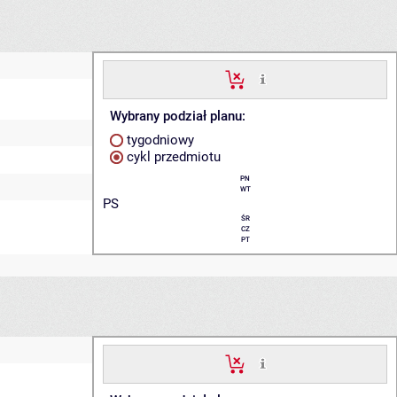
Wybrany podział planu:
tygodniowy
cykl przedmiotu
PN
WT
PS
ŚR
CZ
PT