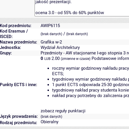
Kod przedmiotu:
AWIP6115
Kod Erasmus /
/
(brak danych)
(brak danych)
ISCED:
Nazwa przedmiotu:
Grafika w-2
Jednostka:
Wydział Architektury
Grupy:
Przedmioty - AW stacjonarne I-ego stopnia 3 
0
2.00
Podstawowe inform
LUB
(zmienne w czasie)
roczny wymiar godzinowy nakładu pracy
ECTS;
tygodniowy wymiar godzinowy nakładu p
Punkty ECTS i inne:
1 punkt ECTS odpowiada 25-30 godzinom
tygodniowy nakład pracy studenta konie
nakład pracy potrzebny do zaliczenia p
zobacz reguły punktacji
Język prowadzenia:
(brak danych)
Obieralny
Rodzaj przedmiotu: