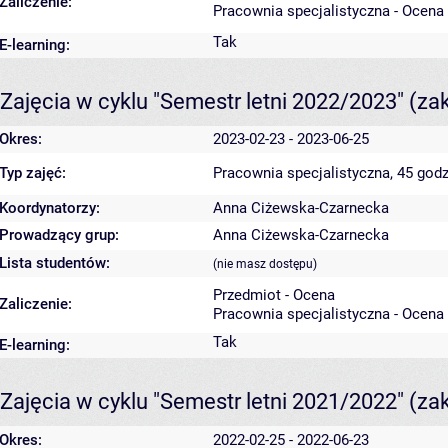
Zaliczenie:
Pracownia specjalistyczna - Ocena
Tak
E-learning:
Zajęcia w cyklu "Semestr letni 2022/2023"
(za
Okres:
2023-02-23 - 2023-06-25
Typ zajęć:
Pracownia specjalistyczna, 45 godz
Koordynatorzy:
Anna Ciżewska-Czarnecka
Prowadzący grup:
Anna Ciżewska-Czarnecka
Lista studentów:
(nie masz dostępu)
Przedmiot - Ocena
Zaliczenie:
Pracownia specjalistyczna - Ocena
Tak
E-learning:
Zajęcia w cyklu "Semestr letni 2021/2022"
(za
Okres:
2022-02-25 - 2022-06-23