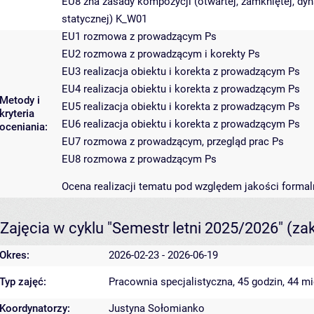
EU8 zna zasady kompozycji (otwartej, zamkniętej, dyn
statycznej) K_W01
EU1 rozmowa z prowadzącym Ps
EU2 rozmowa z prowadzącym i korekty Ps
EU3 realizacja obiektu i korekta z prowadzącym Ps
EU4 realizacja obiektu i korekta z prowadzącym Ps
Metody i
EU5 realizacja obiektu i korekta z prowadzącym Ps
kryteria
EU6 realizacja obiektu i korekta z prowadzącym Ps
oceniania:
EU7 rozmowa z prowadzącym, przegląd prac Ps
EU8 rozmowa z prowadzącym Ps
Ocena realizacji tematu pod względem jakości formal
Zajęcia w cyklu "Semestr letni 2025/2026"
(za
Okres:
2026-02-23 - 2026-06-19
Typ zajęć:
Pracownia specjalistyczna, 45 godzin, 44 m
Koordynatorzy:
Justyna Sołomianko