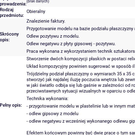
(brak danych)
prowadzenia:
Rodzaj
Obieralny
przedmiotu:
Znalezienie faktury.
Przygotowanie modelu na bazie podziału płaszczyzny n
Skrócony
Odlew pozytywu z modelu.
opis:
Odlew negatywu z płyty gipsowej - pozytywu.
Praca wykonana z wykorzystaniem technik sztukators
Stworzenie dwóch kompozycji płaskich w postaci reli
Układ kompozycyjny powinien sugerować w sposób iluz
Trójdzielny podział płaszczyzny o wymiarach 35 x 35
stworzyć jak najdalej iluzję poczucia wnętrza lub ze
w jaki światło odbija się lub gaśnie w zależności od
przeciwstawnych sytuacji wizualnych w oparciu o odl
Technika wykonania:
Pełny opis:
- przygotowanie modelu w plastelinie lub w innym mat
- odlew gipsowy z modelu
- odlew negatywu z wcześniej wykonanego odlewu g
Efektem końcowym powinny być dwie prace o tym sam