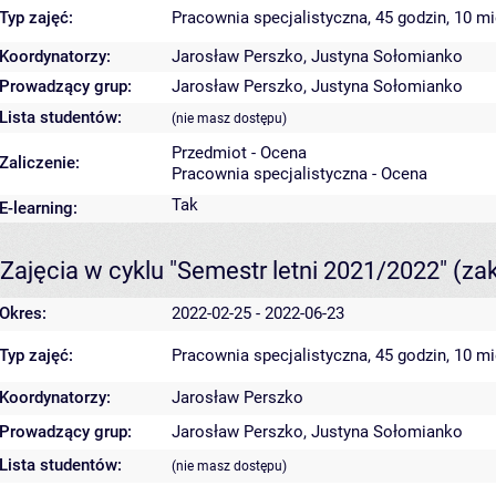
Typ zajęć:
Pracownia specjalistyczna, 45 godzin, 10 m
Koordynatorzy:
Jarosław Perszko
,
Justyna Sołomianko
Prowadzący grup:
Jarosław Perszko
,
Justyna Sołomianko
Lista studentów:
(nie masz dostępu)
Przedmiot - Ocena
Zaliczenie:
Pracownia specjalistyczna - Ocena
Tak
E-learning:
Zajęcia w cyklu "Semestr letni 2021/2022"
(za
Okres:
2022-02-25 - 2022-06-23
Typ zajęć:
Pracownia specjalistyczna, 45 godzin, 10 m
Koordynatorzy:
Jarosław Perszko
Prowadzący grup:
Jarosław Perszko
,
Justyna Sołomianko
Lista studentów:
(nie masz dostępu)