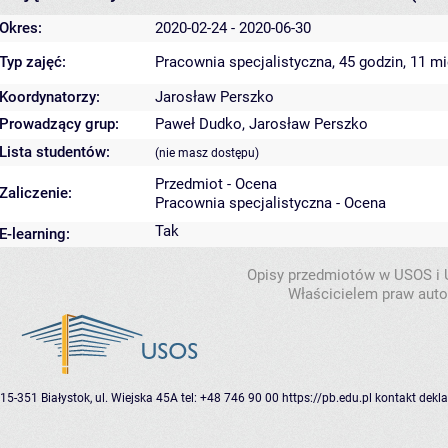
Okres:
2020-02-24 - 2020-06-30
Typ zajęć:
Pracownia specjalistyczna, 45 godzin, 11 m
Koordynatorzy:
Jarosław Perszko
Prowadzący grup:
Paweł Dudko
,
Jarosław Perszko
Lista studentów:
(nie masz dostępu)
Przedmiot - Ocena
Zaliczenie:
Pracownia specjalistyczna - Ocena
Tak
E-learning:
Opisy przedmiotów w USOS i
Właścicielem praw autor
15-351 Białystok, ul. Wiejska 45A
tel: +48 746 90 00
https://pb.edu.pl
kontakt
dekla