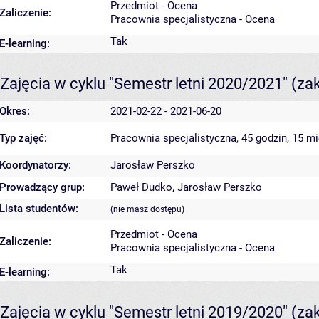
Przedmiot - Ocena
Zaliczenie:
Pracownia specjalistyczna - Ocena
Tak
E-learning:
Zajęcia w cyklu "Semestr letni 2020/2021"
(za
Okres:
2021-02-22 - 2021-06-20
Typ zajęć:
Pracownia specjalistyczna, 45 godzin, 15 m
Koordynatorzy:
Jarosław Perszko
Prowadzący grup:
Paweł Dudko
,
Jarosław Perszko
Lista studentów:
(nie masz dostępu)
Przedmiot - Ocena
Zaliczenie:
Pracownia specjalistyczna - Ocena
Tak
E-learning:
Zajęcia w cyklu "Semestr letni 2019/2020"
(za