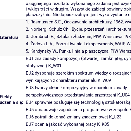
osiągniętego rezultatu wykonanego zadania jest uzys
i wklęsłości w drugim. Wszystkie zabiegi powinny opi
płaszczyźnie. Niedopuszczalnym jest wykorzystanie ef
1. Rasmussen S.E., Odczuwanie architektury, 1962, wy
2. Norberg–Schulz Ch., Bycie, przestrzeń i architektu
3. Gombrich E., Sztuka i złudzenie, PIW, Warszawa 198
Literatura:
4. Žadova L.A., Poszukiwania i eksperymenty, WAiF, 
5. Kandynsky W., Punkt, linia a płaszczyzna, PIW War
EU1 zna zasady kompozycji (otwartej, zamkniętej, dyn
statycznej) K_W01
EU2 dysponuje szerokim spektrum wiedzy o rodzajac
wynikających z charakteru materiału K_W09
EU3 tworzy układ kompozycyjny w oparciu o zasady
perspektywicznego przedstawiania przestrzeni K_U04
Efekty
uczenia się:
EU4 sprawnie posługuje się technologią sztukatorsk
EU5 opracowuje zagadnienia programowe w zespole 
EU6 potrafi dokonać zmiany znaczeniowej K_U23
EU7 ocenia jakość wykonanej pracy K_K05