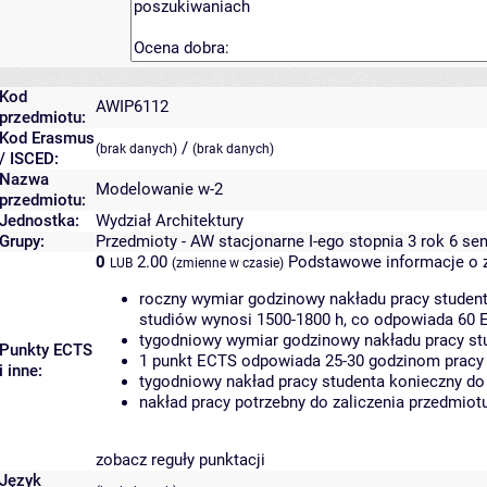
Kod
AWIP6112
przedmiotu:
Kod Erasmus
/
(brak danych)
(brak danych)
/ ISCED:
Nazwa
Modelowanie w-2
przedmiotu:
Jednostka:
Wydział Architektury
Grupy:
Przedmioty - AW stacjonarne I-ego stopnia 3 rok 6 se
0
2.00
Podstawowe informacje o 
LUB
(zmienne w czasie)
roczny wymiar godzinowy nakładu pracy student
studiów wynosi 1500-1800 h, co odpowiada 60 
tygodniowy wymiar godzinowy nakładu pracy stu
Punkty ECTS
1 punkt ECTS odpowiada 25-30 godzinom pracy s
i inne:
tygodniowy nakład pracy studenta konieczny do
nakład pracy potrzebny do zaliczenia przedmio
zobacz reguły punktacji
Język