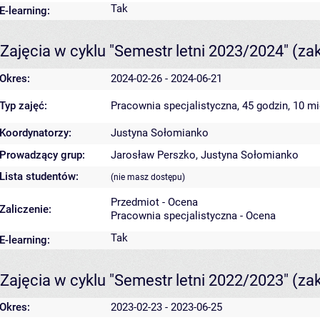
Tak
E-learning:
Zajęcia w cyklu "Semestr letni 2023/2024"
(za
Okres:
2024-02-26 - 2024-06-21
Typ zajęć:
Pracownia specjalistyczna, 45 godzin, 10 m
Koordynatorzy:
Justyna Sołomianko
Prowadzący grup:
Jarosław Perszko
,
Justyna Sołomianko
Lista studentów:
(nie masz dostępu)
Przedmiot - Ocena
Zaliczenie:
Pracownia specjalistyczna - Ocena
Tak
E-learning:
Zajęcia w cyklu "Semestr letni 2022/2023"
(za
Okres:
2023-02-23 - 2023-06-25