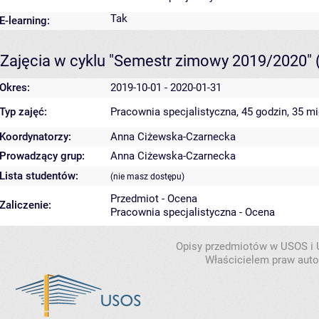
Tak
E-learning:
Zajęcia w cyklu "Semestr zimowy 2019/2020"
Okres:
2019-10-01 - 2020-01-31
Typ zajęć:
Pracownia specjalistyczna, 45 godzin, 35 m
Koordynatorzy:
Anna Ciżewska-Czarnecka
Prowadzący grup:
Anna Ciżewska-Czarnecka
Lista studentów:
(nie masz dostępu)
Przedmiot - Ocena
Zaliczenie:
Pracownia specjalistyczna - Ocena
Opisy przedmiotów w USOS i
Właścicielem praw autor