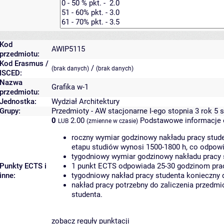
Kod
AWIP5115
przedmiotu:
Kod Erasmus /
/
(brak danych)
(brak danych)
ISCED:
Nazwa
Grafika w-1
przedmiotu:
Jednostka:
Wydział Architektury
Grupy:
Przedmioty - AW stacjonarne I-ego stopnia 3 rok 5 
0
2.00
Podstawowe informacje 
LUB
(zmienne w czasie)
roczny wymiar godzinowy nakładu pracy stude
etapu studiów wynosi 1500-1800 h, co odpow
tygodniowy wymiar godzinowy nakładu pracy 
Punkty ECTS i
1 punkt ECTS odpowiada 25-30 godzinom pracy
inne:
tygodniowy nakład pracy studenta konieczny 
nakład pracy potrzebny do zaliczenia przedm
studenta.
zobacz reguły punktacji