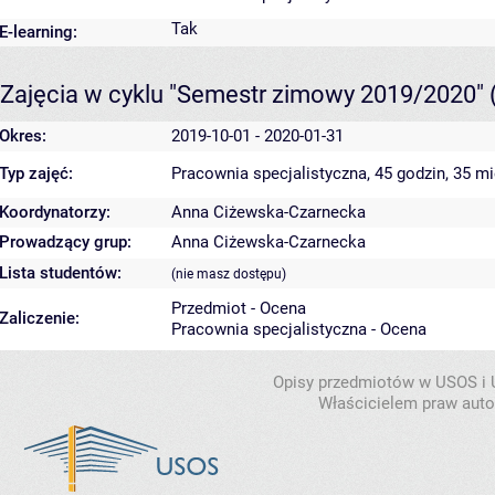
Tak
E-learning:
Zajęcia w cyklu "Semestr zimowy 2019/2020"
Okres:
2019-10-01 - 2020-01-31
Typ zajęć:
Pracownia specjalistyczna, 45 godzin, 35 m
Koordynatorzy:
Anna Ciżewska-Czarnecka
Prowadzący grup:
Anna Ciżewska-Czarnecka
Lista studentów:
(nie masz dostępu)
Przedmiot - Ocena
Zaliczenie:
Pracownia specjalistyczna - Ocena
Opisy przedmiotów w USOS i
Właścicielem praw autor