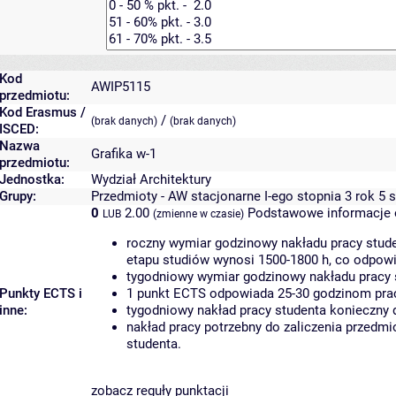
Kod
AWIP5115
przedmiotu:
Kod Erasmus /
/
(brak danych)
(brak danych)
ISCED:
Nazwa
Grafika w-1
przedmiotu:
Jednostka:
Wydział Architektury
Grupy:
Przedmioty - AW stacjonarne I-ego stopnia 3 rok 5 
0
2.00
Podstawowe informacje 
LUB
(zmienne w czasie)
roczny wymiar godzinowy nakładu pracy stude
etapu studiów wynosi 1500-1800 h, co odpow
tygodniowy wymiar godzinowy nakładu pracy 
Punkty ECTS i
1 punkt ECTS odpowiada 25-30 godzinom pracy
inne:
tygodniowy nakład pracy studenta konieczny 
nakład pracy potrzebny do zaliczenia przedm
studenta.
zobacz reguły punktacji