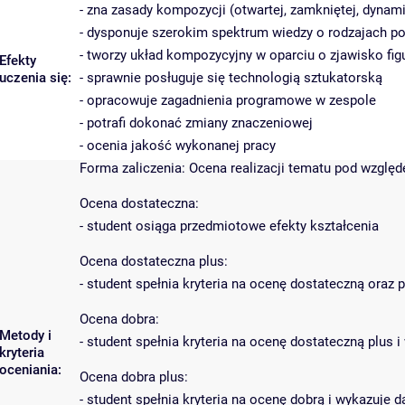
- zna zasady kompozycji (otwartej, zamkniętej, dynami
- dysponuje szerokim spektrum wiedzy o rodzajach po
- tworzy układ kompozycyjny w oparciu o zjawisko figu
Efekty
uczenia się:
- sprawnie posługuje się technologią sztukatorską
- opracowuje zagadnienia programowe w zespole
- potrafi dokonać zmiany znaczeniowej
- ocenia jakość wykonanej pracy
Forma zaliczenia: Ocena realizacji tematu pod wzglę
Ocena dostateczna:
- student osiąga przedmiotowe efekty kształcenia
Ocena dostateczna plus:
- student spełnia kryteria na ocenę dostateczną oraz
Ocena dobra:
Metody i
- student spełnia kryteria na ocenę dostateczną plu
kryteria
oceniania:
Ocena dobra plus:
- student spełnia kryteria na ocenę dobrą i wykazuje