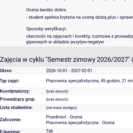
Ocena bardzo dobra:
- student spełnia kryteria na ocenę dobrą plus i spra
Sposoby weryfikacji:
obecność na zajęciach i korekty, rozmowa z prowadz
gipsowych w układzie pozytyw-negatyw
Zajęcia w cyklu "Semestr zimowy 2026/2027"
Okres:
2026-10-01 - 2027-02-01
Typ zajęć:
Pracownia specjalistyczna, 45 godzin, 21 m
Koordynatorzy:
(brak danych)
Prowadzący grup:
(brak danych)
Lista studentów:
(nie masz dostępu)
Przedmiot - Ocena
Zaliczenie:
Pracownia specjalistyczna - Ocena
Tak
E-learning: