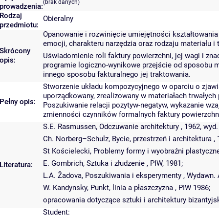
(brak danych)
prowadzenia:
Rodzaj
Obieralny
przedmiotu:
Opanowanie i rozwinięcie umiejętności kształtowania
emocji, charakteru narzędzia oraz rodzaju materiału i
Skrócony
Uświadomienie roli faktury powierzchni, jej wagi i z
opis:
programie logiczno-wynikowe przejście od sposobu mod
innego sposobu fakturalnego jej traktowania.
Stworzenie układu kompozycyjnego w oparciu o zjawis
uporządkowany, zrealizowany w materiałach trwałych p
Pełny opis:
Poszukiwanie relacji pozytyw-negatyw, wykazanie wza
zmienności czynników formalnych faktury powierzchni, 
S.E. Rasmussen, Odczuwanie architektury , 1962, wyd.
Ch. Norberg–Schulz, Bycie, przestrzeń i architektura , 
St Kościelecki, Problemy formy i wyobraźni plastycznej
E. Gombrich, Sztuka i złudzenie , PIW, 1981;
Literatura:
L.A. Žadova, Poszukiwania i eksperymenty , Wydawn. A
W. Kandynsky, Punkt, linia a płaszczyzna , PIW 1986;
opracowania dotyczące sztuki i architektury bizantyjsk
Student: