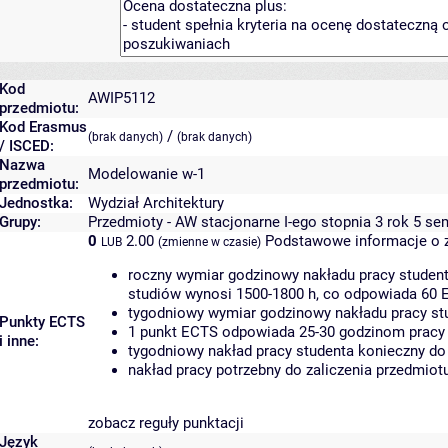
Kod
AWIP5112
przedmiotu:
Kod Erasmus
/
(brak danych)
(brak danych)
/ ISCED:
Nazwa
Modelowanie w-1
przedmiotu:
Jednostka:
Wydział Architektury
Grupy:
Przedmioty - AW stacjonarne I-ego stopnia 3 rok 5 se
0
2.00
Podstawowe informacje o 
LUB
(zmienne w czasie)
roczny wymiar godzinowy nakładu pracy student
studiów wynosi 1500-1800 h, co odpowiada 60 
tygodniowy wymiar godzinowy nakładu pracy stu
Punkty ECTS
1 punkt ECTS odpowiada 25-30 godzinom pracy s
i inne:
tygodniowy nakład pracy studenta konieczny do
nakład pracy potrzebny do zaliczenia przedmio
zobacz reguły punktacji
Język