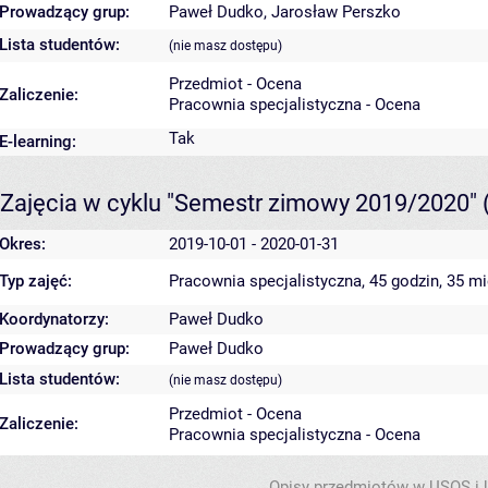
Prowadzący grup:
Paweł Dudko
,
Jarosław Perszko
Lista studentów:
(nie masz dostępu)
Przedmiot - Ocena
Zaliczenie:
Pracownia specjalistyczna - Ocena
Tak
E-learning:
Zajęcia w cyklu "Semestr zimowy 2019/2020"
Okres:
2019-10-01 - 2020-01-31
Typ zajęć:
Pracownia specjalistyczna, 45 godzin, 35 m
Koordynatorzy:
Paweł Dudko
Prowadzący grup:
Paweł Dudko
Lista studentów:
(nie masz dostępu)
Przedmiot - Ocena
Zaliczenie:
Pracownia specjalistyczna - Ocena
Opisy przedmiotów w USOS i