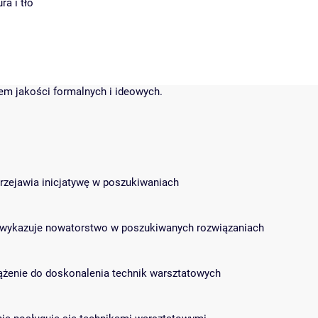
ra i tło
dem jakości formalnych i ideowych.
 przejawia inicjatywę w poszukiwaniach
s i wykazuje nowatorstwo w poszukiwanych rozwiązaniach
 dążenie do doskonalenia technik warsztatowych