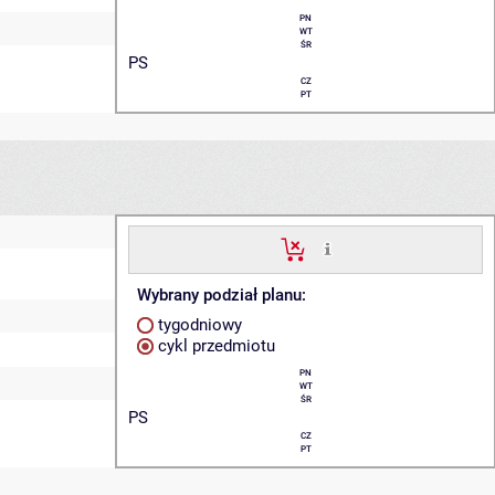
PN
WT
ŚR
PS
CZ
PT
Wybrany podział planu:
tygodniowy
cykl przedmiotu
PN
WT
ŚR
PS
CZ
PT