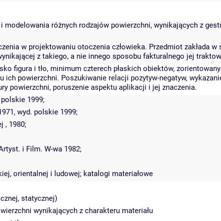
i modelowania różnych rodzajów powierzchni, wynikających z gestu 
znaczenia w projektowaniu otoczenia człowieka. Przedmiot zakłada
nikającej z takiego, a nie innego sposobu fakturalnego jej traktow
ko figura i tło, minimum czterech płaskich obiektów, zorientowan
ru ich powierzchni. Poszukiwanie relacji pozytyw-negatyw, wykazan
 powierzchni, poruszenie aspektu aplikacji i jej znaczenia.
 polskie 1999;
1971, wyd. polskie 1999;
 , 1980;
rtyst. i Film. W-wa 1982;
iej, orientalnej i ludowej; katalogi materiałowe
cznej, statycznej)
wierzchni wynikających z charakteru materiału