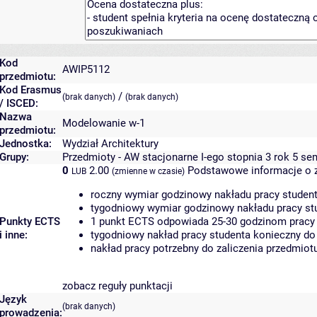
Kod
AWIP5112
przedmiotu:
Kod Erasmus
/
(brak danych)
(brak danych)
/ ISCED:
Nazwa
Modelowanie w-1
przedmiotu:
Jednostka:
Wydział Architektury
Grupy:
Przedmioty - AW stacjonarne I-ego stopnia 3 rok 5 se
0
2.00
Podstawowe informacje o 
LUB
(zmienne w czasie)
roczny wymiar godzinowy nakładu pracy student
tygodniowy wymiar godzinowy nakładu pracy stu
Punkty ECTS
1 punkt ECTS odpowiada 25-30 godzinom pracy s
i inne:
tygodniowy nakład pracy studenta konieczny do
nakład pracy potrzebny do zaliczenia przedmio
zobacz reguły punktacji
Język
(brak danych)
prowadzenia: