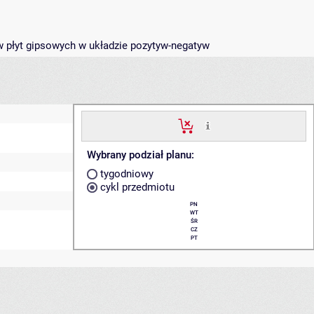
w płyt gipsowych w układzie pozytyw-negatyw
Wybrany podział planu:
tygodniowy
cykl przedmiotu
PN
WT
ŚR
CZ
PT