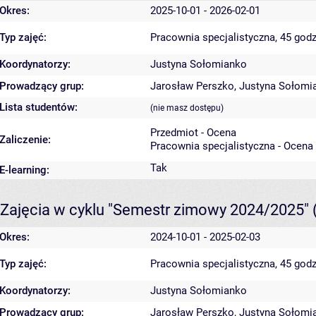
Okres:
2025-10-01 - 2026-02-01
Typ zajęć:
Pracownia specjalistyczna, 45 godz
Koordynatorzy:
Justyna Sołomianko
Prowadzący grup:
Jarosław Perszko
,
Justyna Sołomi
Lista studentów:
(nie masz dostępu)
Przedmiot - Ocena
Zaliczenie:
Pracownia specjalistyczna - Ocena
Tak
E-learning:
Zajęcia w cyklu "Semestr zimowy 2024/2025"
Okres:
2024-10-01 - 2025-02-03
Typ zajęć:
Pracownia specjalistyczna, 45 godz
Koordynatorzy:
Justyna Sołomianko
Prowadzący grup:
Jarosław Perszko
,
Justyna Sołomi