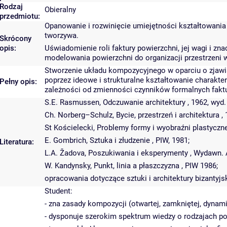
Rodzaj
Obieralny
przedmiotu:
Opanowanie i rozwinięcie umiejętności kształtowania 
tworzywa.
Skrócony
opis:
Uświadomienie roli faktury powierzchni, jej wagi i 
modelowania powierzchni do organizacji przestrzeni wy
Stworzenie układu kompozycyjnego w oparciu o zjawis
poprzez ideowe i strukturalne kształtowanie charakte
Pełny opis:
zależności od zmienności czynników formalnych faktury
S.E. Rasmussen, Odczuwanie architektury , 1962, wyd.
Ch. Norberg–Schulz, Bycie, przestrzeń i architektura , 
St Kościelecki, Problemy formy i wyobraźni plastycznej
E. Gombrich, Sztuka i złudzenie , PIW, 1981;
Literatura:
L.A. Žadova, Poszukiwania i eksperymenty , Wydawn. A
W. Kandynsky, Punkt, linia a płaszczyzna , PIW 1986;
opracowania dotyczące sztuki i architektury bizantyjsk
Student:
- zna zasady kompozycji (otwartej, zamkniętej, dynami
- dysponuje szerokim spektrum wiedzy o rodzajach po