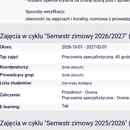
- student spełnia kryteria na ocenę dobrą plus i spra
Sposoby weryfikacji:
obecność na zajęciach i korekty, rozmowa z prowadz
Zajęcia w cyklu "Semestr zimowy 2026/2027"
Okres:
2026-10-01 - 2027-02-01
Typ zajęć:
Pracownia specjalistyczna, 45 godz
Koordynatorzy:
(brak danych)
Prowadzący grup:
(brak danych)
Lista studentów:
(nie masz dostępu)
Przedmiot - Ocena
Zaliczenie:
Pracownia specjalistyczna - Ocena
Tak
E-learning:
Zajęcia w cyklu "Semestr zimowy 2025/2026"