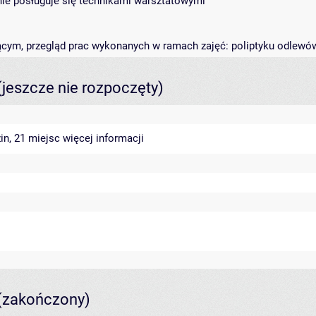
wnie posługuje się technikami warsztatowymi
ącym, przegląd prac wykonanych w ramach zajęć: poliptyku odlewó
(jeszcze nie rozpoczęty)
in, 21 miejsc
więcej informacji
(zakończony)