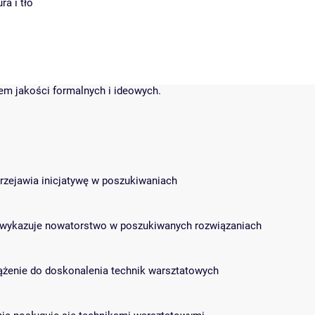
ra i tło
dem jakości formalnych i ideowych.
 przejawia inicjatywę w poszukiwaniach
s i wykazuje nowatorstwo w poszukiwanych rozwiązaniach
 dążenie do doskonalenia technik warsztatowych