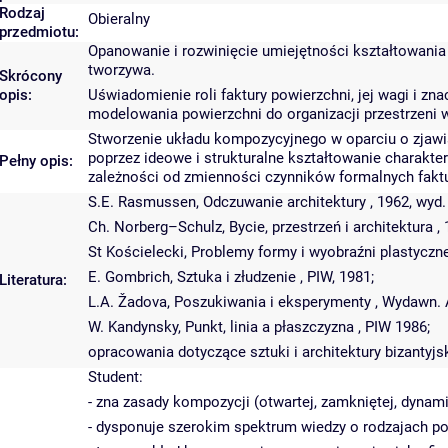
Rodzaj
Obieralny
przedmiotu:
Opanowanie i rozwinięcie umiejętności kształtowania 
tworzywa.
Skrócony
opis:
Uświadomienie roli faktury powierzchni, jej wagi i 
modelowania powierzchni do organizacji przestrzeni wy
Stworzenie układu kompozycyjnego w oparciu o zjawis
poprzez ideowe i strukturalne kształtowanie charakte
Pełny opis:
zależności od zmienności czynników formalnych faktury
S.E. Rasmussen, Odczuwanie architektury , 1962, wyd.
Ch. Norberg–Schulz, Bycie, przestrzeń i architektura , 
St Kościelecki, Problemy formy i wyobraźni plastycznej
E. Gombrich, Sztuka i złudzenie , PIW, 1981;
Literatura:
L.A. Žadova, Poszukiwania i eksperymenty , Wydawn. A
W. Kandynsky, Punkt, linia a płaszczyzna , PIW 1986;
opracowania dotyczące sztuki i architektury bizantyjsk
Student:
- zna zasady kompozycji (otwartej, zamkniętej, dynami
- dysponuje szerokim spektrum wiedzy o rodzajach po