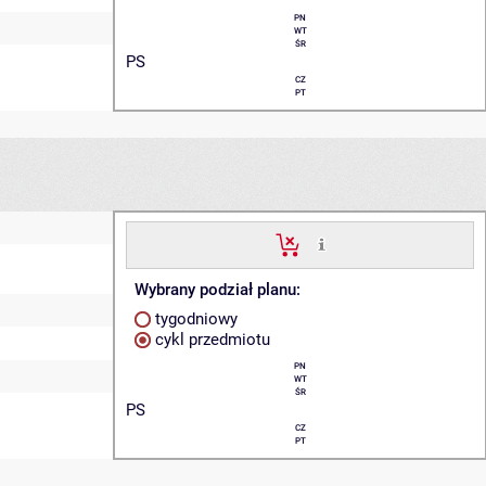
PN
WT
ŚR
PS
CZ
PT
Wybrany podział planu:
tygodniowy
cykl przedmiotu
PN
WT
ŚR
PS
CZ
PT