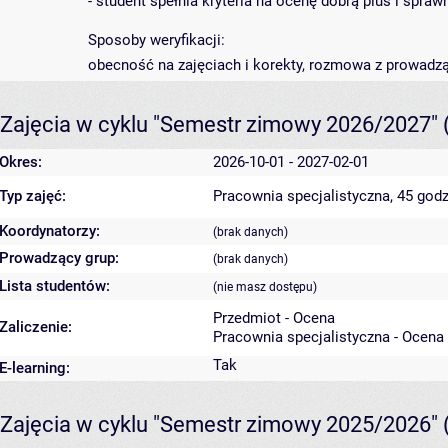
- student spełnia kryteria na ocenę dobrą plus i spra
Sposoby weryfikacji:
obecność na zajęciach i korekty, rozmowa z prowadz
Zajęcia w cyklu "Semestr zimowy 2026/2027"
Okres:
2026-10-01 - 2027-02-01
Typ zajęć:
Pracownia specjalistyczna, 45 godz
Koordynatorzy:
(brak danych)
Prowadzący grup:
(brak danych)
Lista studentów:
(nie masz dostępu)
Przedmiot - Ocena
Zaliczenie:
Pracownia specjalistyczna - Ocena
Tak
E-learning:
Zajęcia w cyklu "Semestr zimowy 2025/2026"