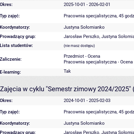
Okres:
2025-10-01 - 2026-02-01
Typ zajęć:
Pracownia specjalistyczna, 45 godz
Koordynatorzy:
Justyna Sołomianko
Prowadzący grup:
Jarosław Perszko
,
Justyna Sołomi
Lista studentów:
(nie masz dostępu)
Przedmiot - Ocena
Zaliczenie:
Pracownia specjalistyczna - Ocena
Tak
E-learning:
Zajęcia w cyklu "Semestr zimowy 2024/2025"
Okres:
2024-10-01 - 2025-02-03
Typ zajęć:
Pracownia specjalistyczna, 45 godz
Koordynatorzy:
Justyna Sołomianko
Prowadzący grup:
Jarosław Perszko
,
Justyna Sołomi