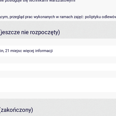
wnie posługuje się technikami warsztatowymi
ącym, przegląd prac wykonanych w ramach zajęć: poliptyku odlewó
(jeszcze nie rozpoczęty)
in, 21 miejsc
więcej informacji
(zakończony)