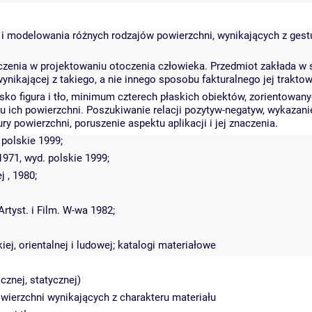
i modelowania różnych rodzajów powierzchni, wynikających z gestu 
znaczenia w projektowaniu otoczenia człowieka. Przedmiot zakłada
nikającej z takiego, a nie innego sposobu fakturalnego jej traktow
ko figura i tło, minimum czterech płaskich obiektów, zorientowan
ru ich powierzchni. Poszukiwanie relacji pozytyw-negatyw, wykazan
 powierzchni, poruszenie aspektu aplikacji i jej znaczenia.
 polskie 1999;
1971, wyd. polskie 1999;
 , 1980;
rtyst. i Film. W-wa 1982;
iej, orientalnej i ludowej; katalogi materiałowe
cznej, statycznej)
wierzchni wynikających z charakteru materiału