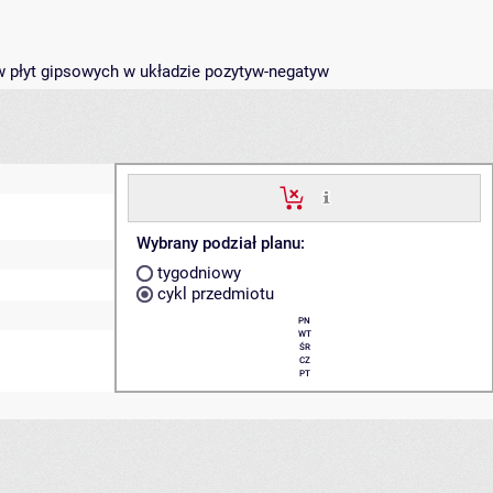
w płyt gipsowych w układzie pozytyw-negatyw
Wybrany podział planu:
tygodniowy
cykl przedmiotu
PN
WT
ŚR
CZ
PT