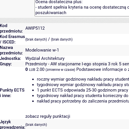
Kod
AWIP5112
przedmiotu:
Kod Erasmus
/
(brak danych)
(brak danych)
/ ISCED:
Nazwa
Modelowanie w-1
przedmiotu:
Jednostka:
Wydział Architektury
Grupy:
Przedmioty - AW stacjonarne I-ego stopnia 3 rok 5 se
0
2.00
Podstawowe informacje o 
LUB
(zmienne w czasie)
roczny wymiar godzinowy nakładu pracy student
tygodniowy wymiar godzinowy nakładu pracy stu
Punkty ECTS
1 punkt ECTS odpowiada 25-30 godzinom pracy s
i inne:
tygodniowy nakład pracy studenta konieczny do
nakład pracy potrzebny do zaliczenia przedmio
zobacz reguły punktacji
Język
(brak danych)
prowadzenia: