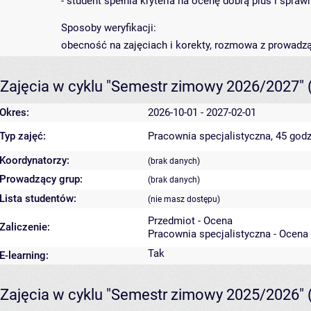
- student spełnia kryteria na ocenę dobrą plus i spra
Sposoby weryfikacji:
obecność na zajęciach i korekty, rozmowa z prowadz
Zajęcia w cyklu "Semestr zimowy 2026/2027"
Okres:
2026-10-01 - 2027-02-01
Typ zajęć:
Pracownia specjalistyczna, 45 godz
Koordynatorzy:
(brak danych)
Prowadzący grup:
(brak danych)
Lista studentów:
(nie masz dostępu)
Przedmiot - Ocena
Zaliczenie:
Pracownia specjalistyczna - Ocena
Tak
E-learning:
Zajęcia w cyklu "Semestr zimowy 2025/2026"