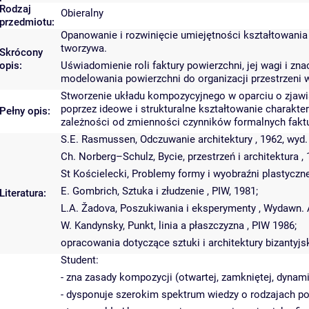
Rodzaj
Obieralny
przedmiotu:
Opanowanie i rozwinięcie umiejętności kształtowania 
tworzywa.
Skrócony
opis:
Uświadomienie roli faktury powierzchni, jej wagi i 
modelowania powierzchni do organizacji przestrzeni wy
Stworzenie układu kompozycyjnego w oparciu o zjawis
poprzez ideowe i strukturalne kształtowanie charakte
Pełny opis:
zależności od zmienności czynników formalnych faktury
S.E. Rasmussen, Odczuwanie architektury , 1962, wyd.
Ch. Norberg–Schulz, Bycie, przestrzeń i architektura , 
St Kościelecki, Problemy formy i wyobraźni plastycznej
E. Gombrich, Sztuka i złudzenie , PIW, 1981;
Literatura:
L.A. Žadova, Poszukiwania i eksperymenty , Wydawn. A
W. Kandynsky, Punkt, linia a płaszczyzna , PIW 1986;
opracowania dotyczące sztuki i architektury bizantyjsk
Student:
- zna zasady kompozycji (otwartej, zamkniętej, dynami
- dysponuje szerokim spektrum wiedzy o rodzajach po