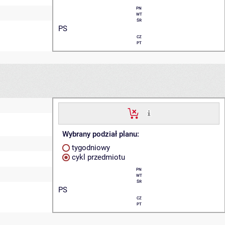
PN
WT
ŚR
PS
CZ
PT
Wybrany podział planu:
tygodniowy
cykl przedmiotu
PN
WT
ŚR
PS
CZ
PT