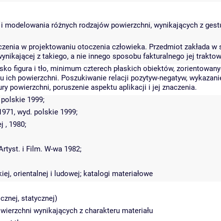
i modelowania różnych rodzajów powierzchni, wynikających z gestu 
znaczenia w projektowaniu otoczenia człowieka. Przedmiot zakłada
nikającej z takiego, a nie innego sposobu fakturalnego jej traktow
ko figura i tło, minimum czterech płaskich obiektów, zorientowan
ru ich powierzchni. Poszukiwanie relacji pozytyw-negatyw, wykazan
 powierzchni, poruszenie aspektu aplikacji i jej znaczenia.
 polskie 1999;
1971, wyd. polskie 1999;
 , 1980;
rtyst. i Film. W-wa 1982;
iej, orientalnej i ludowej; katalogi materiałowe
cznej, statycznej)
wierzchni wynikających z charakteru materiału