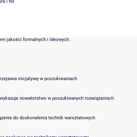
ra i tło
dem jakości formalnych i ideowych.
 przejawia inicjatywę w poszukiwaniach
s i wykazuje nowatorstwo w poszukiwanych rozwiązaniach
 dążenie do doskonalenia technik warsztatowych