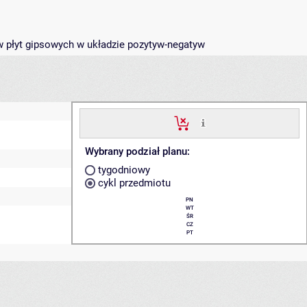
w płyt gipsowych w układzie pozytyw-negatyw
Wybrany podział planu:
tygodniowy
cykl przedmiotu
PN
WT
ŚR
CZ
PT