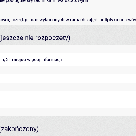
wnie posługuje się technikami warsztatowymi
ącym, przegląd prac wykonanych w ramach zajęć: poliptyku odlewó
(jeszcze nie rozpoczęty)
in, 21 miejsc
więcej informacji
(zakończony)