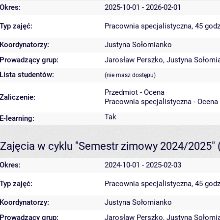
Okres:
2025-10-01 - 2026-02-01
Typ zajęć:
Pracownia specjalistyczna, 45 godz
Koordynatorzy:
Justyna Sołomianko
Prowadzący grup:
Jarosław Perszko
,
Justyna Sołomi
Lista studentów:
(nie masz dostępu)
Przedmiot - Ocena
Zaliczenie:
Pracownia specjalistyczna - Ocena
Tak
E-learning:
Zajęcia w cyklu "Semestr zimowy 2024/2025"
Okres:
2024-10-01 - 2025-02-03
Typ zajęć:
Pracownia specjalistyczna, 45 godz
Koordynatorzy:
Justyna Sołomianko
Prowadzący grup:
Jarosław Perszko
,
Justyna Sołomi