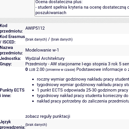
Kod
AWIP5112
przedmiotu:
Kod Erasmus
/
(brak danych)
(brak danych)
/ ISCED:
Nazwa
Modelowanie w-1
przedmiotu:
Jednostka:
Wydział Architektury
Grupy:
Przedmioty - AW stacjonarne I-ego stopnia 3 rok 5 se
0
2.00
Podstawowe informacje o 
LUB
(zmienne w czasie)
roczny wymiar godzinowy nakładu pracy student
tygodniowy wymiar godzinowy nakładu pracy stu
Punkty ECTS
1 punkt ECTS odpowiada 25-30 godzinom pracy s
i inne:
tygodniowy nakład pracy studenta konieczny do
nakład pracy potrzebny do zaliczenia przedmio
zobacz reguły punktacji
Język
(brak danych)
prowadzenia: