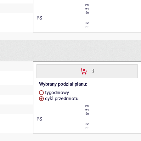
PN
WT
ŚR
PS
CZ
PT
Wybrany podział planu:
tygodniowy
cykl przedmiotu
PN
WT
ŚR
PS
CZ
PT