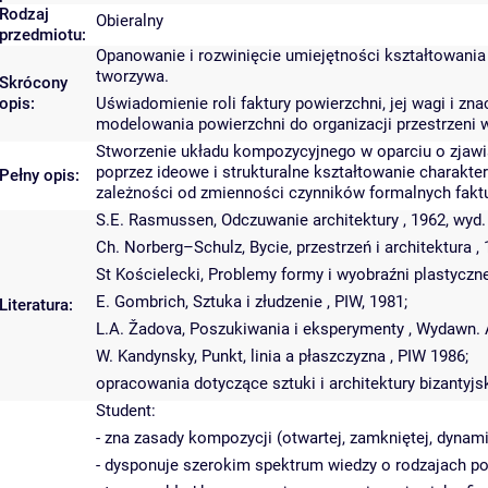
Rodzaj
Obieralny
przedmiotu:
Opanowanie i rozwinięcie umiejętności kształtowania 
tworzywa.
Skrócony
opis:
Uświadomienie roli faktury powierzchni, jej wagi i 
modelowania powierzchni do organizacji przestrzeni wy
Stworzenie układu kompozycyjnego w oparciu o zjawis
poprzez ideowe i strukturalne kształtowanie charakte
Pełny opis:
zależności od zmienności czynników formalnych faktury
S.E. Rasmussen, Odczuwanie architektury , 1962, wyd.
Ch. Norberg–Schulz, Bycie, przestrzeń i architektura , 
St Kościelecki, Problemy formy i wyobraźni plastycznej
E. Gombrich, Sztuka i złudzenie , PIW, 1981;
Literatura:
L.A. Žadova, Poszukiwania i eksperymenty , Wydawn. A
W. Kandynsky, Punkt, linia a płaszczyzna , PIW 1986;
opracowania dotyczące sztuki i architektury bizantyjsk
Student:
- zna zasady kompozycji (otwartej, zamkniętej, dynami
- dysponuje szerokim spektrum wiedzy o rodzajach po