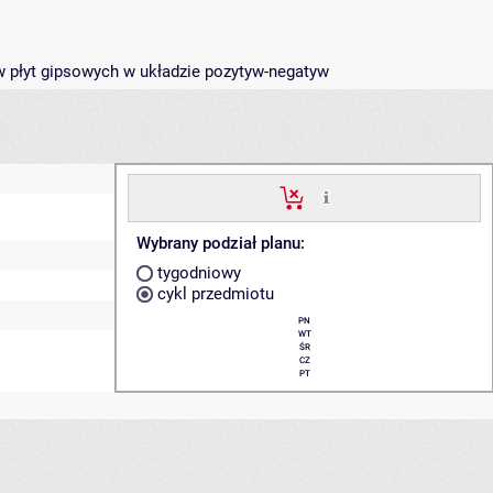
w płyt gipsowych w układzie pozytyw-negatyw
Wybrany podział planu:
tygodniowy
cykl przedmiotu
PN
WT
ŚR
CZ
PT