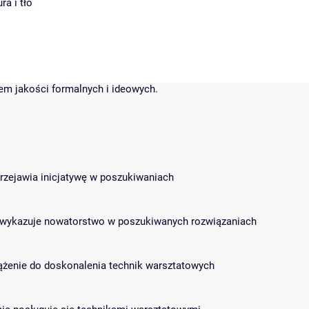
ra i tło
dem jakości formalnych i ideowych.
 przejawia inicjatywę w poszukiwaniach
s i wykazuje nowatorstwo w poszukiwanych rozwiązaniach
 dążenie do doskonalenia technik warsztatowych