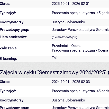
Okres:
2025-10-01 - 2026-02-01
Typ zajęć:
Pracownia specjalistyczna, 45 godz
Koordynatorzy:
Justyna Sołomianko
Prowadzący grup:
Jarosław Perszko
,
Justyna Sołomi
Lista studentów:
(nie masz dostępu)
Przedmiot - Ocena
Zaliczenie:
Pracownia specjalistyczna - Ocena
Tak
E-learning:
Zajęcia w cyklu "Semestr zimowy 2024/2025"
Okres:
2024-10-01 - 2025-02-03
Typ zajęć:
Pracownia specjalistyczna, 45 godz
Koordynatorzy:
Justyna Sołomianko
Prowadzący grup:
Jarosław Perszko
,
Justyna Sołomi