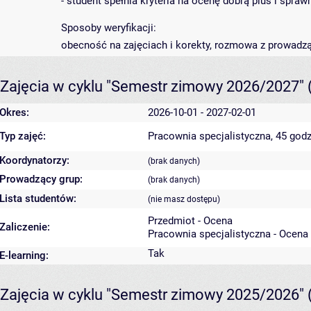
- student spełnia kryteria na ocenę dobrą plus i spra
Sposoby weryfikacji:
obecność na zajęciach i korekty, rozmowa z prowadz
Zajęcia w cyklu "Semestr zimowy 2026/2027"
Okres:
2026-10-01 - 2027-02-01
Typ zajęć:
Pracownia specjalistyczna, 45 godz
Koordynatorzy:
(brak danych)
Prowadzący grup:
(brak danych)
Lista studentów:
(nie masz dostępu)
Przedmiot - Ocena
Zaliczenie:
Pracownia specjalistyczna - Ocena
Tak
E-learning:
Zajęcia w cyklu "Semestr zimowy 2025/2026"