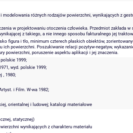
i modelowania różnych rodzajów powierzchni, wynikających z gestu 
znaczenia w projektowaniu otoczenia człowieka. Przedmiot zakłada
nikającej z takiego, a nie innego sposobu fakturalnego jej traktow
ko figura i tło, minimum czterech płaskich obiektów, zorientowan
ru ich powierzchni. Poszukiwanie relacji pozytyw-negatyw, wykazan
 powierzchni, poruszenie aspektu aplikacji i jej znaczenia.
 polskie 1999;
1971, wyd. polskie 1999;
 , 1980;
rtyst. i Film. W-wa 1982;
iej, orientalnej i ludowej; katalogi materiałowe
cznej, statycznej)
wierzchni wynikających z charakteru materiału