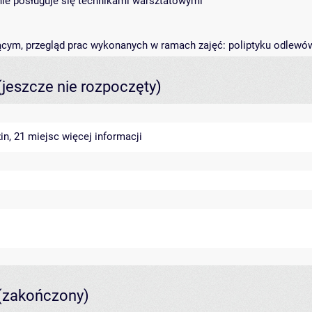
wnie posługuje się technikami warsztatowymi
ącym, przegląd prac wykonanych w ramach zajęć: poliptyku odlewó
(jeszcze nie rozpoczęty)
in, 21 miejsc
więcej informacji
(zakończony)