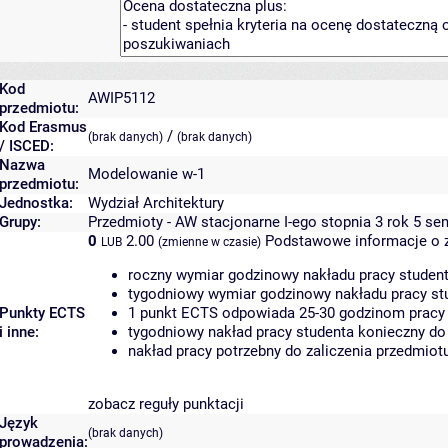
Kod
AWIP5112
przedmiotu:
Kod Erasmus
/
(brak danych)
(brak danych)
/ ISCED:
Nazwa
Modelowanie w-1
przedmiotu:
Jednostka:
Wydział Architektury
Grupy:
Przedmioty - AW stacjonarne I-ego stopnia 3 rok 5 se
0
2.00
Podstawowe informacje o 
LUB
(zmienne w czasie)
roczny wymiar godzinowy nakładu pracy student
tygodniowy wymiar godzinowy nakładu pracy stu
Punkty ECTS
1 punkt ECTS odpowiada 25-30 godzinom pracy s
i inne:
tygodniowy nakład pracy studenta konieczny do
nakład pracy potrzebny do zaliczenia przedmio
zobacz reguły punktacji
Język
(brak danych)
prowadzenia: