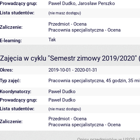
Prowadzący grup:
Paweł Dudko
,
Jarosław Perszko
Lista studentów:
(nie masz dostępu)
Przedmiot - Ocena
Zaliczenie:
Pracownia specjalistyczna - Ocena
Tak
E-learning:
Zajęcia w cyklu "Semestr zimowy 2019/2020"
Okres:
2019-10-01 - 2020-01-31
Typ zajęć:
Pracownia specjalistyczna, 45 godzin, 35 m
Koordynatorzy:
Paweł Dudko
Prowadzący grup:
Paweł Dudko
Lista studentów:
(nie masz dostępu)
Przedmiot - Ocena
Zaliczenie:
Pracownia specjalistyczna - Ocena
Opisy przedmiotów w USOS i