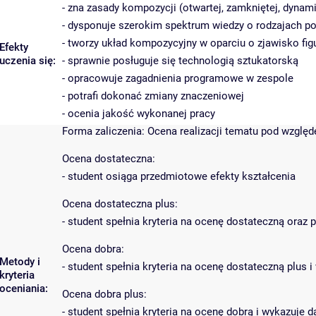
- zna zasady kompozycji (otwartej, zamkniętej, dynami
- dysponuje szerokim spektrum wiedzy o rodzajach po
- tworzy układ kompozycyjny w oparciu o zjawisko figu
Efekty
uczenia się:
- sprawnie posługuje się technologią sztukatorską
- opracowuje zagadnienia programowe w zespole
- potrafi dokonać zmiany znaczeniowej
- ocenia jakość wykonanej pracy
Forma zaliczenia: Ocena realizacji tematu pod wzglę
Ocena dostateczna:
- student osiąga przedmiotowe efekty kształcenia
Ocena dostateczna plus:
- student spełnia kryteria na ocenę dostateczną oraz
Ocena dobra:
Metody i
- student spełnia kryteria na ocenę dostateczną plu
kryteria
oceniania:
Ocena dobra plus:
- student spełnia kryteria na ocenę dobrą i wykazuje