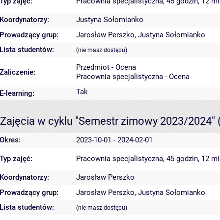
Typ zajęć:
Pracownia specjalistyczna, 45 godzin, 12 m
Koordynatorzy:
Justyna Sołomianko
Prowadzący grup:
Jarosław Perszko
,
Justyna Sołomianko
Lista studentów:
(nie masz dostępu)
Przedmiot - Ocena
Zaliczenie:
Pracownia specjalistyczna - Ocena
Tak
E-learning:
Zajęcia w cyklu "Semestr zimowy 2023/2024"
Okres:
2023-10-01 - 2024-02-01
Typ zajęć:
Pracownia specjalistyczna, 45 godzin, 12 m
Koordynatorzy:
Jarosław Perszko
Prowadzący grup:
Jarosław Perszko
,
Justyna Sołomianko
Lista studentów:
(nie masz dostępu)