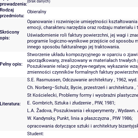
(brak danych)
prowadzenia:
Rodzaj
Obieralny
przedmiotu:
Opanowanie i rozwinięcie umiejętności kształtowania
emocji, charakteru narzędzia oraz rodzaju materiału i
Skrócony
Uświadomienie roli faktury powierzchni, jej wagi i z
opis:
programie logiczno-wynikowe przejście od sposobu mod
innego sposobu fakturalnego jej traktowania.
Stworzenie układu kompozycyjnego w oparciu o zjawis
uporządkowany, zrealizowany w materiałach trwałych p
Pełny opis:
Poszukiwanie relacji pozytyw-negatyw, wykazanie wza
zmienności czynników formalnych faktury powierzchni, 
S.E. Rasmussen, Odczuwanie architektury , 1962, wyd.
Ch. Norberg–Schulz, Bycie, przestrzeń i architektura , 
St Kościelecki, Problemy formy i wyobraźni plastycznej
E. Gombrich, Sztuka i złudzenie , PIW, 1981;
Literatura:
L.A. Žadova, Poszukiwania i eksperymenty , Wydawn. A
W. Kandynsky, Punkt, linia a płaszczyzna , PIW 1986;
opracowania dotyczące sztuki i architektury bizantyjsk
Student: