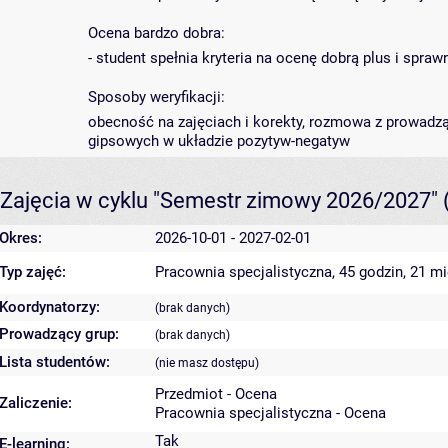
Ocena bardzo dobra:
- student spełnia kryteria na ocenę dobrą plus i spra
Sposoby weryfikacji:
obecność na zajęciach i korekty, rozmowa z prowadz
gipsowych w układzie pozytyw-negatyw
Zajęcia w cyklu "Semestr zimowy 2026/2027"
Okres:
2026-10-01 - 2027-02-01
Typ zajęć:
Pracownia specjalistyczna, 45 godzin, 21 m
Koordynatorzy:
(brak danych)
Prowadzący grup:
(brak danych)
Lista studentów:
(nie masz dostępu)
Przedmiot - Ocena
Zaliczenie:
Pracownia specjalistyczna - Ocena
Tak
E-learning: