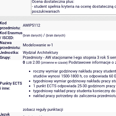
Kod
AWIP5112
przedmiotu:
Kod Erasmus
/
(brak danych)
(brak danych)
/ ISCED:
Nazwa
Modelowanie w-1
przedmiotu:
Jednostka:
Wydział Architektury
Grupy:
Przedmioty - AW stacjonarne I-ego stopnia 3 rok 5 se
0
2.00
Podstawowe informacje o 
LUB
(zmienne w czasie)
roczny wymiar godzinowy nakładu pracy student
studiów wynosi 1500-1800 h, co odpowiada 60 
tygodniowy wymiar godzinowy nakładu pracy stu
Punkty ECTS
1 punkt ECTS odpowiada 25-30 godzinom pracy s
i inne:
tygodniowy nakład pracy studenta konieczny do
nakład pracy potrzebny do zaliczenia przedmio
zobacz reguły punktacji
Język