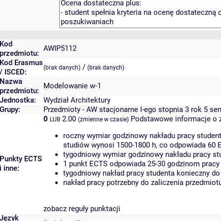
Kod
AWIP5112
przedmiotu:
Kod Erasmus
/
(brak danych)
(brak danych)
/ ISCED:
Nazwa
Modelowanie w-1
przedmiotu:
Jednostka:
Wydział Architektury
Grupy:
Przedmioty - AW stacjonarne I-ego stopnia 3 rok 5 se
0
2.00
Podstawowe informacje o 
LUB
(zmienne w czasie)
roczny wymiar godzinowy nakładu pracy student
studiów wynosi 1500-1800 h, co odpowiada 60 
tygodniowy wymiar godzinowy nakładu pracy stu
Punkty ECTS
1 punkt ECTS odpowiada 25-30 godzinom pracy s
i inne:
tygodniowy nakład pracy studenta konieczny do
nakład pracy potrzebny do zaliczenia przedmio
zobacz reguły punktacji
Język