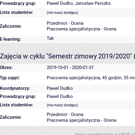
Prowadzący grup:
Paweł Dudko
,
Jarosław Perszko
Lista studentów:
(nie masz dostępu)
Przedmiot - Ocena
Zaliczenie:
Pracownia specjalistyczna - Ocena
Tak
E-learning:
Zajęcia w cyklu "Semestr zimowy 2019/2020"
Okres:
2019-10-01 - 2020-01-31
Typ zajęć:
Pracownia specjalistyczna, 45 godzin, 35 m
Koordynatorzy:
Paweł Dudko
Prowadzący grup:
Paweł Dudko
Lista studentów:
(nie masz dostępu)
Przedmiot - Ocena
Zaliczenie:
Pracownia specjalistyczna - Ocena
Opisy przedmiotów w USOS i