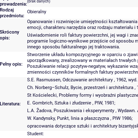
(brak danych)
prowadzenia:
Rodzaj
Obieralny
przedmiotu:
Opanowanie i rozwinięcie umiejętności kształtowania
emocji, charakteru narzędzia oraz rodzaju materiału i
Skrócony
Uświadomienie roli faktury powierzchni, jej wagi i z
opis:
programie logiczno-wynikowe przejście od sposobu mod
innego sposobu fakturalnego jej traktowania.
Stworzenie układu kompozycyjnego w oparciu o zjawis
uporządkowany, zrealizowany w materiałach trwałych p
Pełny opis:
Poszukiwanie relacji pozytyw-negatyw, wykazanie wza
zmienności czynników formalnych faktury powierzchni, 
S.E. Rasmussen, Odczuwanie architektury , 1962, wyd.
Ch. Norberg–Schulz, Bycie, przestrzeń i architektura , 
St Kościelecki, Problemy formy i wyobraźni plastycznej
E. Gombrich, Sztuka i złudzenie , PIW, 1981;
Literatura:
L.A. Žadova, Poszukiwania i eksperymenty , Wydawn. A
W. Kandynsky, Punkt, linia a płaszczyzna , PIW 1986;
opracowania dotyczące sztuki i architektury bizantyjsk
Student: