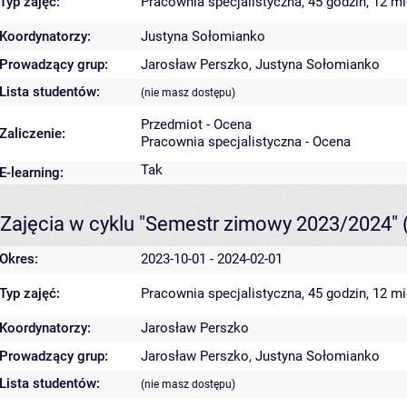
Typ zajęć:
Pracownia specjalistyczna, 45 godzin, 12 m
Koordynatorzy:
Justyna Sołomianko
Prowadzący grup:
Jarosław Perszko
,
Justyna Sołomianko
Lista studentów:
(nie masz dostępu)
Przedmiot - Ocena
Zaliczenie:
Pracownia specjalistyczna - Ocena
Tak
E-learning:
Zajęcia w cyklu "Semestr zimowy 2023/2024"
Okres:
2023-10-01 - 2024-02-01
Typ zajęć:
Pracownia specjalistyczna, 45 godzin, 12 m
Koordynatorzy:
Jarosław Perszko
Prowadzący grup:
Jarosław Perszko
,
Justyna Sołomianko
Lista studentów:
(nie masz dostępu)