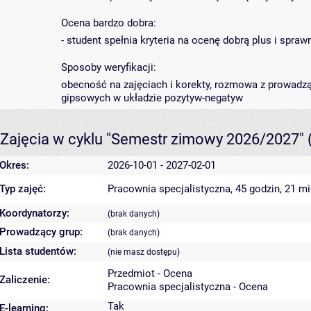
Ocena bardzo dobra:
- student spełnia kryteria na ocenę dobrą plus i spra
Sposoby weryfikacji:
obecność na zajęciach i korekty, rozmowa z prowadz
gipsowych w układzie pozytyw-negatyw
Zajęcia w cyklu "Semestr zimowy 2026/2027"
Okres:
2026-10-01 - 2027-02-01
Typ zajęć:
Pracownia specjalistyczna, 45 godzin, 21 m
Koordynatorzy:
(brak danych)
Prowadzący grup:
(brak danych)
Lista studentów:
(nie masz dostępu)
Przedmiot - Ocena
Zaliczenie:
Pracownia specjalistyczna - Ocena
Tak
E-learning: