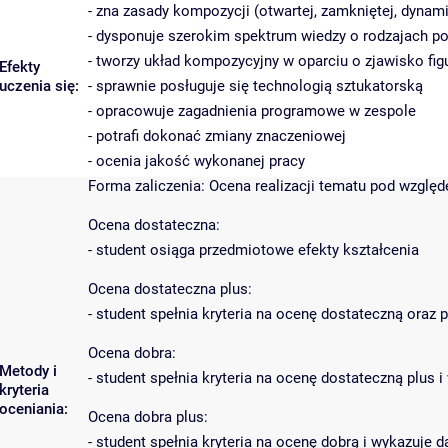
- zna zasady kompozycji (otwartej, zamkniętej, dynami
- dysponuje szerokim spektrum wiedzy o rodzajach po
- tworzy układ kompozycyjny w oparciu o zjawisko figu
Efekty
uczenia się:
- sprawnie posługuje się technologią sztukatorską
- opracowuje zagadnienia programowe w zespole
- potrafi dokonać zmiany znaczeniowej
- ocenia jakość wykonanej pracy
Forma zaliczenia: Ocena realizacji tematu pod wzglę
Ocena dostateczna:
- student osiąga przedmiotowe efekty kształcenia
Ocena dostateczna plus:
- student spełnia kryteria na ocenę dostateczną oraz
Ocena dobra:
Metody i
- student spełnia kryteria na ocenę dostateczną plu
kryteria
oceniania:
Ocena dobra plus:
- student spełnia kryteria na ocenę dobrą i wykazuje