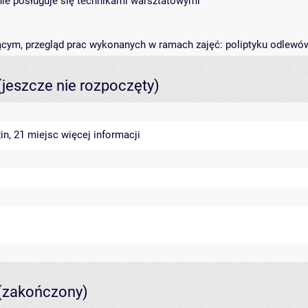
wnie posługuje się technikami warsztatowymi
ącym, przegląd prac wykonanych w ramach zajęć: poliptyku odlewó
(jeszcze nie rozpoczęty)
in, 21 miejsc
więcej informacji
(zakończony)