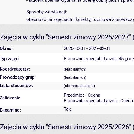
- student spełnia kryteria na ocenę dobrą plus i spra
Sposoby weryfikacji:
obecność na zajęciach i korekty, rozmowa z prowadz
Zajęcia w cyklu "Semestr zimowy 2026/2027"
Okres:
2026-10-01 - 2027-02-01
Typ zajęć:
Pracownia specjalistyczna, 45 godz
Koordynatorzy:
(brak danych)
Prowadzący grup:
(brak danych)
Lista studentów:
(nie masz dostępu)
Przedmiot - Ocena
Zaliczenie:
Pracownia specjalistyczna - Ocena
Tak
E-learning:
Zajęcia w cyklu "Semestr zimowy 2025/2026"