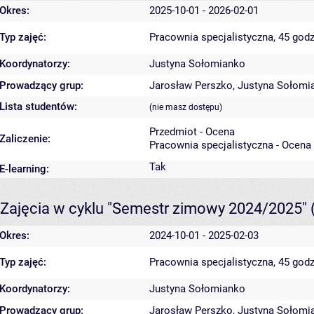
Okres:
2025-10-01 - 2026-02-01
Typ zajęć:
Pracownia specjalistyczna, 45 godz
Koordynatorzy:
Justyna Sołomianko
Prowadzący grup:
Jarosław Perszko
,
Justyna Sołomi
Lista studentów:
(nie masz dostępu)
Przedmiot - Ocena
Zaliczenie:
Pracownia specjalistyczna - Ocena
Tak
E-learning:
Zajęcia w cyklu "Semestr zimowy 2024/2025"
Okres:
2024-10-01 - 2025-02-03
Typ zajęć:
Pracownia specjalistyczna, 45 godz
Koordynatorzy:
Justyna Sołomianko
Prowadzący grup:
Jarosław Perszko
,
Justyna Sołomi