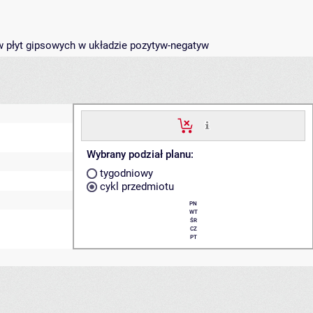
w płyt gipsowych w układzie pozytyw-negatyw
Wybrany podział planu:
tygodniowy
cykl przedmiotu
PN
WT
ŚR
CZ
PT