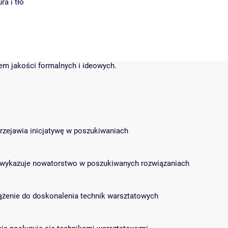
ra i tło
dem jakości formalnych i ideowych.
 przejawia inicjatywę w poszukiwaniach
s i wykazuje nowatorstwo w poszukiwanych rozwiązaniach
 dążenie do doskonalenia technik warsztatowych