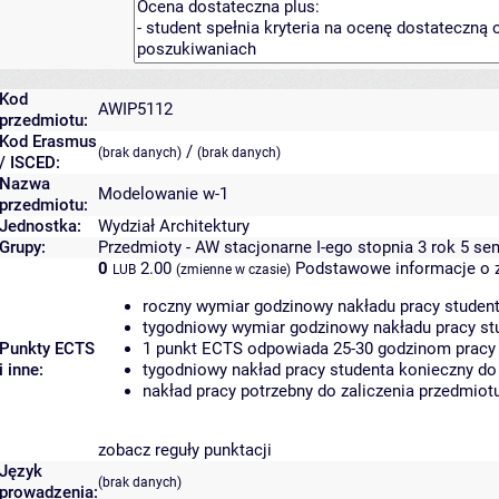
Kod
AWIP5112
przedmiotu:
Kod Erasmus
/
(brak danych)
(brak danych)
/ ISCED:
Nazwa
Modelowanie w-1
przedmiotu:
Jednostka:
Wydział Architektury
Grupy:
Przedmioty - AW stacjonarne I-ego stopnia 3 rok 5 se
0
2.00
Podstawowe informacje o 
LUB
(zmienne w czasie)
roczny wymiar godzinowy nakładu pracy student
tygodniowy wymiar godzinowy nakładu pracy stu
Punkty ECTS
1 punkt ECTS odpowiada 25-30 godzinom pracy s
i inne:
tygodniowy nakład pracy studenta konieczny do
nakład pracy potrzebny do zaliczenia przedmio
zobacz reguły punktacji
Język
(brak danych)
prowadzenia: