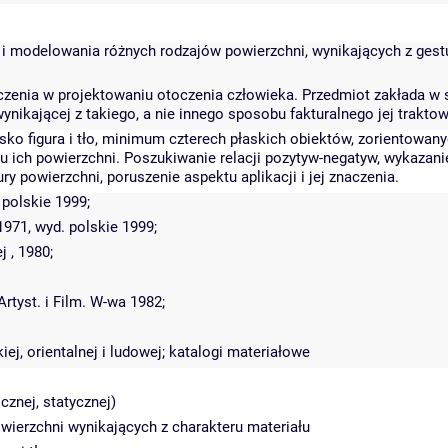
i modelowania różnych rodzajów powierzchni, wynikających z gestu 
znaczenia w projektowaniu otoczenia człowieka. Przedmiot zakłada
nikającej z takiego, a nie innego sposobu fakturalnego jej traktow
ko figura i tło, minimum czterech płaskich obiektów, zorientowan
ru ich powierzchni. Poszukiwanie relacji pozytyw-negatyw, wykazan
 powierzchni, poruszenie aspektu aplikacji i jej znaczenia.
 polskie 1999;
1971, wyd. polskie 1999;
 , 1980;
rtyst. i Film. W-wa 1982;
iej, orientalnej i ludowej; katalogi materiałowe
cznej, statycznej)
wierzchni wynikających z charakteru materiału