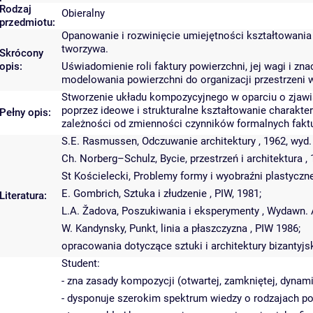
Rodzaj
Obieralny
przedmiotu:
Opanowanie i rozwinięcie umiejętności kształtowania 
tworzywa.
Skrócony
opis:
Uświadomienie roli faktury powierzchni, jej wagi i 
modelowania powierzchni do organizacji przestrzeni wy
Stworzenie układu kompozycyjnego w oparciu o zjawis
poprzez ideowe i strukturalne kształtowanie charakte
Pełny opis:
zależności od zmienności czynników formalnych faktury
S.E. Rasmussen, Odczuwanie architektury , 1962, wyd.
Ch. Norberg–Schulz, Bycie, przestrzeń i architektura , 
St Kościelecki, Problemy formy i wyobraźni plastycznej
E. Gombrich, Sztuka i złudzenie , PIW, 1981;
Literatura:
L.A. Žadova, Poszukiwania i eksperymenty , Wydawn. A
W. Kandynsky, Punkt, linia a płaszczyzna , PIW 1986;
opracowania dotyczące sztuki i architektury bizantyjsk
Student:
- zna zasady kompozycji (otwartej, zamkniętej, dynami
- dysponuje szerokim spektrum wiedzy o rodzajach po