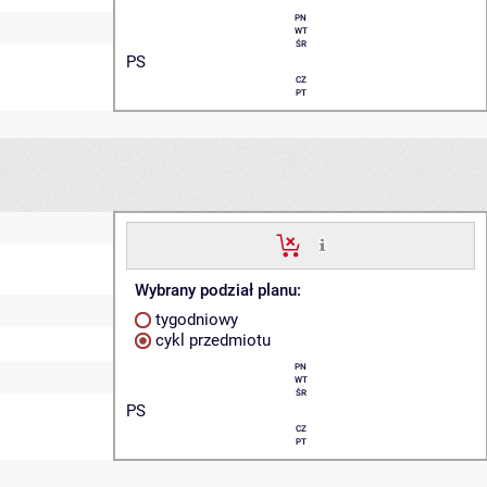
PN
WT
ŚR
PS
CZ
PT
Wybrany podział planu:
tygodniowy
cykl przedmiotu
PN
WT
ŚR
PS
CZ
PT