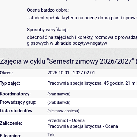
Ocena bardzo dobra:
- student spełnia kryteria na ocenę dobrą plus i spra
Sposoby weryfikacji:
obecność na zajęciach i korekty, rozmowa z prowadz
gipsowych w układzie pozytyw-negatyw
Zajęcia w cyklu "Semestr zimowy 2026/2027"
Okres:
2026-10-01 - 2027-02-01
Typ zajęć:
Pracownia specjalistyczna, 45 godzin, 21 m
Koordynatorzy:
(brak danych)
Prowadzący grup:
(brak danych)
Lista studentów:
(nie masz dostępu)
Przedmiot - Ocena
Zaliczenie:
Pracownia specjalistyczna - Ocena
Tak
E-learning: