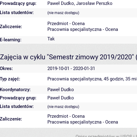
Prowadzący grup:
Paweł Dudko
,
Jarosław Perszko
Lista studentów:
(nie masz dostępu)
Przedmiot - Ocena
Zaliczenie:
Pracownia specjalistyczna - Ocena
Tak
E-learning:
Zajęcia w cyklu "Semestr zimowy 2019/2020"
Okres:
2019-10-01 - 2020-01-31
Typ zajęć:
Pracownia specjalistyczna, 45 godzin, 35 m
Koordynatorzy:
Paweł Dudko
Prowadzący grup:
Paweł Dudko
Lista studentów:
(nie masz dostępu)
Przedmiot - Ocena
Zaliczenie:
Pracownia specjalistyczna - Ocena
Opisy przedmiotów w USOS i