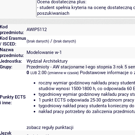
Kod
AWIP5112
przedmiotu:
Kod Erasmus
/
(brak danych)
(brak danych)
/ ISCED:
Nazwa
Modelowanie w-1
przedmiotu:
Jednostka:
Wydział Architektury
Grupy:
Przedmioty - AW stacjonarne I-ego stopnia 3 rok 5 se
0
2.00
Podstawowe informacje o 
LUB
(zmienne w czasie)
roczny wymiar godzinowy nakładu pracy student
studiów wynosi 1500-1800 h, co odpowiada 60 
tygodniowy wymiar godzinowy nakładu pracy stu
Punkty ECTS
1 punkt ECTS odpowiada 25-30 godzinom pracy s
i inne:
tygodniowy nakład pracy studenta konieczny do
nakład pracy potrzebny do zaliczenia przedmio
zobacz reguły punktacji
Język