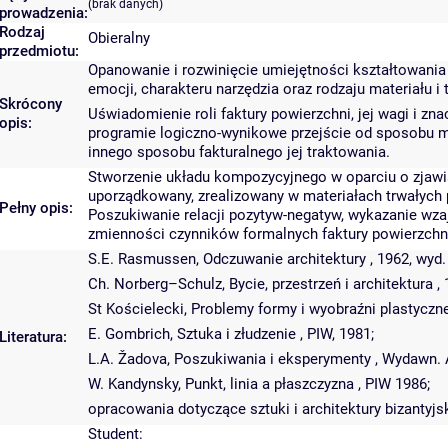
(brak danych)
prowadzenia:
Rodzaj
Obieralny
przedmiotu:
Opanowanie i rozwinięcie umiejętności kształtowania
emocji, charakteru narzędzia oraz rodzaju materiału i
Skrócony
Uświadomienie roli faktury powierzchni, jej wagi i z
opis:
programie logiczno-wynikowe przejście od sposobu mod
innego sposobu fakturalnego jej traktowania.
Stworzenie układu kompozycyjnego w oparciu o zjawis
uporządkowany, zrealizowany w materiałach trwałych p
Pełny opis:
Poszukiwanie relacji pozytyw-negatyw, wykazanie wza
zmienności czynników formalnych faktury powierzchni, 
S.E. Rasmussen, Odczuwanie architektury , 1962, wyd.
Ch. Norberg–Schulz, Bycie, przestrzeń i architektura , 
St Kościelecki, Problemy formy i wyobraźni plastycznej
E. Gombrich, Sztuka i złudzenie , PIW, 1981;
Literatura:
L.A. Žadova, Poszukiwania i eksperymenty , Wydawn. A
W. Kandynsky, Punkt, linia a płaszczyzna , PIW 1986;
opracowania dotyczące sztuki i architektury bizantyjsk
Student: