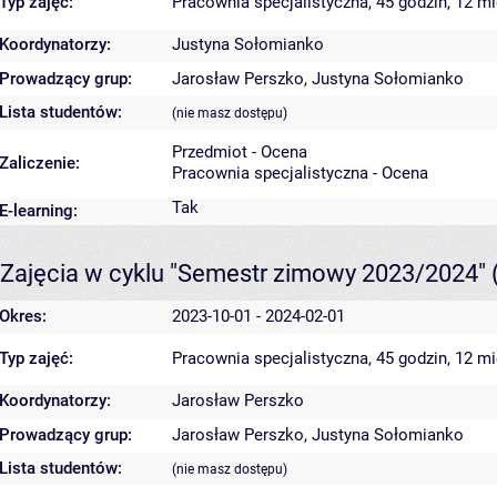
Typ zajęć:
Pracownia specjalistyczna, 45 godzin, 12 m
Koordynatorzy:
Justyna Sołomianko
Prowadzący grup:
Jarosław Perszko
,
Justyna Sołomianko
Lista studentów:
(nie masz dostępu)
Przedmiot - Ocena
Zaliczenie:
Pracownia specjalistyczna - Ocena
Tak
E-learning:
Zajęcia w cyklu "Semestr zimowy 2023/2024"
Okres:
2023-10-01 - 2024-02-01
Typ zajęć:
Pracownia specjalistyczna, 45 godzin, 12 m
Koordynatorzy:
Jarosław Perszko
Prowadzący grup:
Jarosław Perszko
,
Justyna Sołomianko
Lista studentów:
(nie masz dostępu)