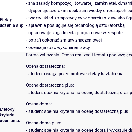
- zna zasady kompozycji (otwartej, zamkniętej, dynami
- dysponuje szerokim spektrum wiedzy o rodzajach po
- tworzy układ kompozycyjny w oparciu o zjawisko figu
Efekty
uczenia się:
- sprawnie posługuje się technologią sztukatorską
- opracowuje zagadnienia programowe w zespole
- potrafi dokonać zmiany znaczeniowej
- ocenia jakość wykonanej pracy
Forma zaliczenia: Ocena realizacji tematu pod wzglę
Ocena dostateczna:
- student osiąga przedmiotowe efekty kształcenia
Ocena dostateczna plus:
- student spełnia kryteria na ocenę dostateczną oraz
Ocena dobra:
Metody i
- student spełnia kryteria na ocenę dostateczną plu
kryteria
oceniania:
Ocena dobra plus:
- student spełnia kryteria na ocenę dobrą i wykazuje