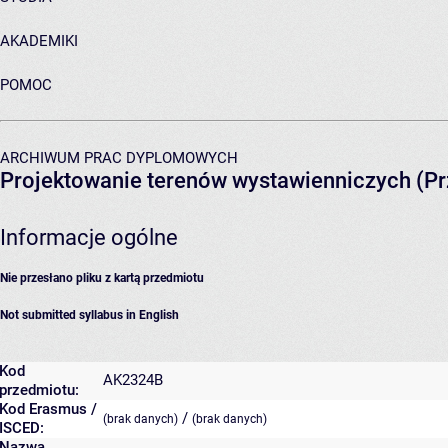
AKADEMIKI
POMOC
ARCHIWUM PRAC DYPLOMOWYCH
Projektowanie terenów wystawienniczych (Pr
Informacje ogólne
Nie przesłano pliku z kartą przedmiotu
Not submitted syllabus in English
Kod
AK2324B
przedmiotu:
Kod Erasmus /
/
(brak danych)
(brak danych)
ISCED:
Nazwa