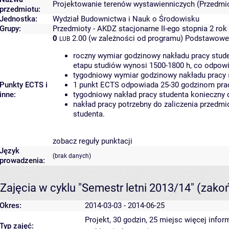
Projektowanie terenów wystawienniczych (Przedmio
przedmiotu:
Jednostka:
Wydział Budownictwa i Nauk o Środowisku
Grupy:
Przedmioty - AKDZ stacjonarne II-ego stopnia 2 rok
0
2.00 (w zależności od programu)
Podstawowe 
LUB
roczny wymiar godzinowy nakładu pracy stude
etapu studiów wynosi 1500-1800 h, co odpow
tygodniowy wymiar godzinowy nakładu pracy 
Punkty ECTS i
1 punkt ECTS odpowiada 25-30 godzinom pracy
inne:
tygodniowy nakład pracy studenta konieczny 
nakład pracy potrzebny do zaliczenia przedm
studenta.
zobacz reguły punktacji
Język
(brak danych)
prowadzenia:
Zajęcia w cyklu "Semestr letni 2013/14"
(zako
Okres:
2014-03-03 - 2014-06-25
Projekt, 30 godzin, 25 miejsc
więcej infor
Typ zajęć: