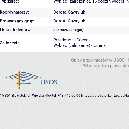
Typ zajęć:
Wykład (zaliczenie), 15 godzin
więcej i
Koordynatorzy:
Dorota Gawryluk
Prowadzący grup:
Dorota Gawryluk
Lista studentów:
(nie masz dostępu)
Przedmiot - Ocena
Zaliczenie:
Wykład (zaliczenie) - Ocena
Opisy przedmiotów w USOS i
Właścicielem praw autor
15-351 Białystok, ul. Wiejska 45A
tel: +48 746 90 00
https://pb.edu.pl
kontakt
dekla