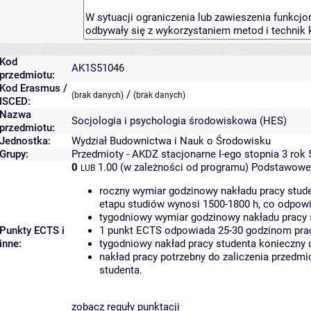
Kod
AK1S51046
przedmiotu:
Kod Erasmus /
/
(brak danych)
(brak danych)
ISCED:
Nazwa
Socjologia i psychologia środowiskowa (HES)
przedmiotu:
Jednostka:
Wydział Budownictwa i Nauk o Środowisku
Grupy:
Przedmioty - AKDZ stacjonarne I-ego stopnia 3 rok
0
1.00 (w zależności od programu)
Podstawowe 
LUB
roczny wymiar godzinowy nakładu pracy stude
etapu studiów wynosi 1500-1800 h, co odpow
tygodniowy wymiar godzinowy nakładu pracy 
Punkty ECTS i
1 punkt ECTS odpowiada 25-30 godzinom pracy
inne:
tygodniowy nakład pracy studenta konieczny 
nakład pracy potrzebny do zaliczenia przedm
studenta.
zobacz reguły punktacji