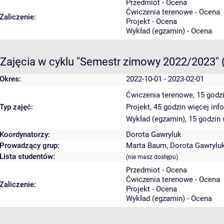
Przedmiot - Ocena
Ćwiczenia terenowe - Ocena
Zaliczenie:
Projekt - Ocena
Wykład (egzamin) - Ocena
Zajęcia w cyklu "Semestr zimowy 2022/2023"
Okres:
2022-10-01 - 2023-02-01
Ćwiczenia terenowe, 15 godz
Typ zajęć:
Projekt, 45 godzin
więcej inf
Wykład (egzamin), 15 godzin
Koordynatorzy:
Dorota Gawryluk
Prowadzący grup:
Marta Baum
,
Dorota Gawrylu
Lista studentów:
(nie masz dostępu)
Przedmiot - Ocena
Ćwiczenia terenowe - Ocena
Zaliczenie:
Projekt - Ocena
Wykład (egzamin) - Ocena