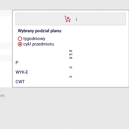
Wybrany podział planu:
tygodniowy
cykl przedmiotu
PN
WT
ŚR
P
CZ
WYK-E
PT
CWT
im.