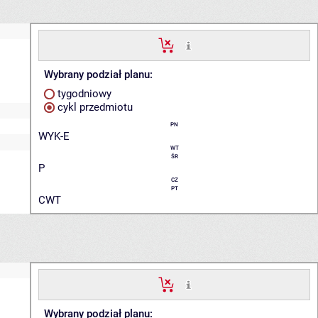
Wybrany podział planu:
tygodniowy
cykl przedmiotu
PN
WYK-E
WT
ŚR
P
CZ
PT
CWT
Wybrany podział planu: