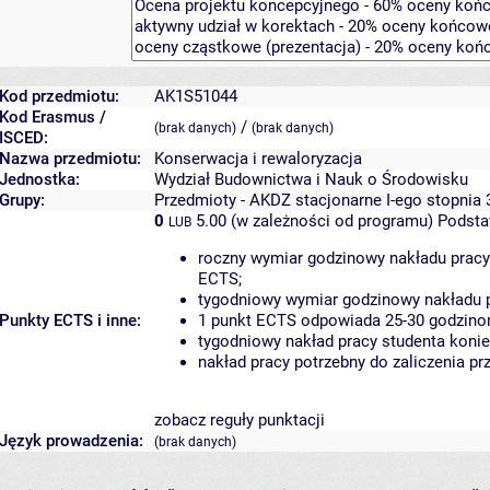
Kod przedmiotu:
AK1S51044
Kod Erasmus /
/
(brak danych)
(brak danych)
ISCED:
Nazwa przedmiotu:
Konserwacja i rewaloryzacja
Jednostka:
Wydział Budownictwa i Nauk o Środowisku
Grupy:
Przedmioty - AKDZ stacjonarne I-ego stopnia 
0
5.00 (w zależności od programu)
Podsta
LUB
roczny wymiar godzinowy nakładu pracy
ECTS;
tygodniowy wymiar godzinowy nakładu p
Punkty ECTS i inne:
1 punkt ECTS odpowiada 25-30 godzinom
tygodniowy nakład pracy studenta konie
nakład pracy potrzebny do zaliczenia p
zobacz reguły punktacji
Język prowadzenia:
(brak danych)