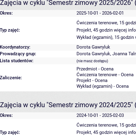
Zajęcia w cyklu "Semestr zimowy 2025/2026"
Okres:
2025-10-01 - 2026-02-01
Ćwiczenia terenowe, 15 godz
Typ zajęć:
Projekt, 45 godzin
więcej inf
Wykład (egzamin), 15 godzin
Koordynatorzy:
Dorota Gawryluk
Prowadzący grup:
Dorota Gawryluk
,
Joanna Tal
Lista studentów:
(nie masz dostępu)
Przedmiot - Ocena
Ćwiczenia terenowe - Ocena
Zaliczenie:
Projekt - Ocena
Wykład (egzamin) - Ocena
Zajęcia w cyklu "Semestr zimowy 2024/2025"
Okres:
2024-10-01 - 2025-02-03
Ćwiczenia terenowe, 15 godz
Typ zajęć:
Projekt, 45 godzin
więcej inf