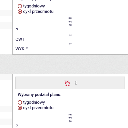
tygodniowy
cykl przedmiotu
PN
WT
ŚR
P
CZ
CWT
PT
WYK-E
Wybrany podział planu:
tygodniowy
cykl przedmiotu
PN
WT
ŚR
P