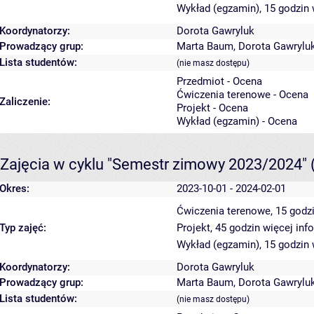
Wykład (egzamin), 15 godzin
Koordynatorzy:
Dorota Gawryluk
Prowadzący grup:
Marta Baum
,
Dorota Gawrylu
Lista studentów:
(nie masz dostępu)
Przedmiot - Ocena
Ćwiczenia terenowe - Ocena
Zaliczenie:
Projekt - Ocena
Wykład (egzamin) - Ocena
Zajęcia w cyklu "Semestr zimowy 2023/2024"
Okres:
2023-10-01 - 2024-02-01
Ćwiczenia terenowe, 15 godz
Typ zajęć:
Projekt, 45 godzin
więcej inf
Wykład (egzamin), 15 godzin
Koordynatorzy:
Dorota Gawryluk
Prowadzący grup:
Marta Baum
,
Dorota Gawrylu
Lista studentów:
(nie masz dostępu)