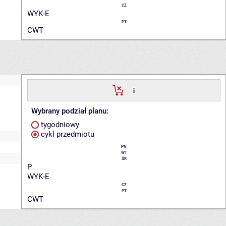
CZ
WYK-E
PT
CWT
Wybrany podział planu:
tygodniowy
cykl przedmiotu
PN
WT
ŚR
P
WYK-E
CZ
PT
CWT