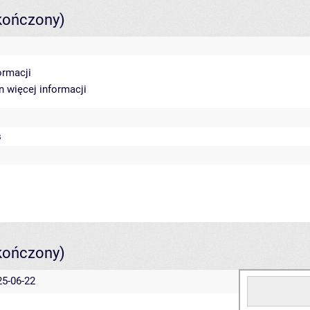
kończony)
ormacji
in
więcej informacji
s
kończony)
25-06-22