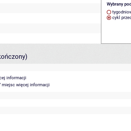
Wybrany pod
tygodnio
cykl prze
kończony)
cej informacji
17 miejsc
więcej informacji