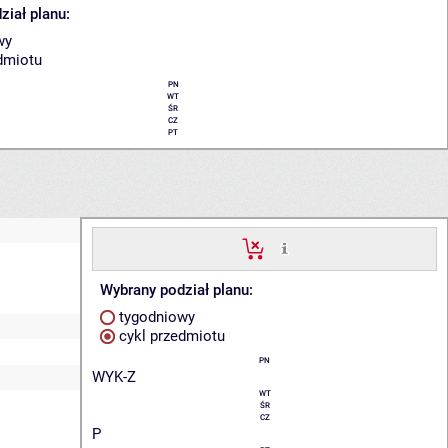
ział planu:
wy
dmiotu
PN
WT
ŚR
CZ
PT
Wybrany podział planu:
tygodniowy
cykl przedmiotu
PN
WYK-Z
WT
ŚR
CZ
P