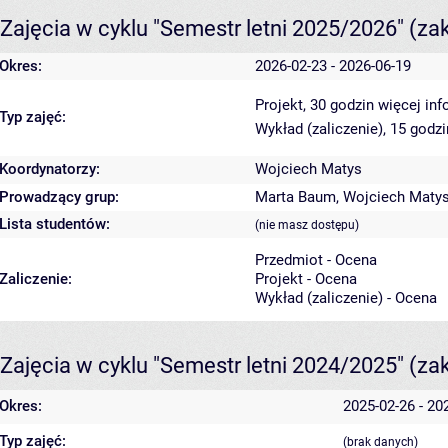
Zajęcia w cyklu "Semestr letni 2025/2026"
(za
Okres:
2026-02-23 - 2026-06-19
Projekt, 30 godzin
więcej inf
Typ zajęć:
Wykład (zaliczenie), 15 godz
Koordynatorzy:
Wojciech Matys
Prowadzący grup:
Marta Baum
,
Wojciech Maty
Lista studentów:
(nie masz dostępu)
Przedmiot - Ocena
Zaliczenie:
Projekt - Ocena
Wykład (zaliczenie) - Ocena
Zajęcia w cyklu "Semestr letni 2024/2025"
(za
Okres:
2025-02-26 - 20
Typ zajęć:
(brak danych)