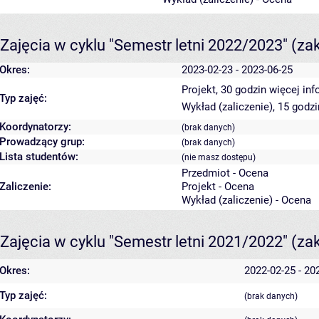
Zajęcia w cyklu "Semestr letni 2022/2023"
(za
Okres:
2023-02-23 - 2023-06-25
Projekt, 30 godzin
więcej inf
Typ zajęć:
Wykład (zaliczenie), 15 godz
Koordynatorzy:
(brak danych)
Prowadzący grup:
(brak danych)
Lista studentów:
(nie masz dostępu)
Przedmiot - Ocena
Zaliczenie:
Projekt - Ocena
Wykład (zaliczenie) - Ocena
Zajęcia w cyklu "Semestr letni 2021/2022"
(za
Okres:
2022-02-25 - 20
Typ zajęć:
(brak danych)