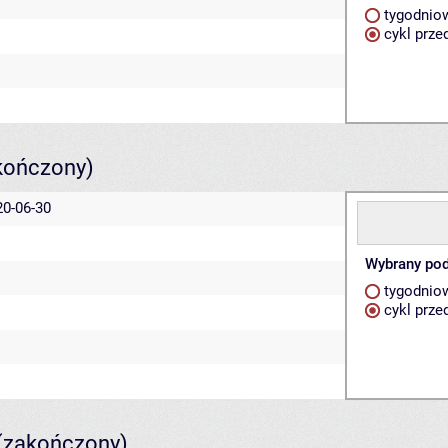
tygodnio
cykl prze
kończony)
20-06-30
Wybrany pod
tygodnio
cykl prze
(zakończony)