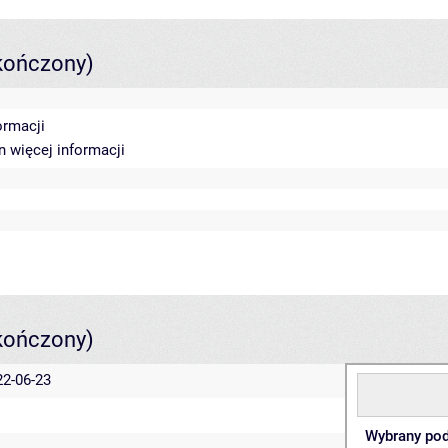
kończony)
ormacji
in
więcej informacji
kończony)
22-06-23
Wybrany pod