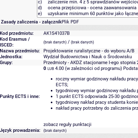
Zasady zaliczenia - załącznik
Plik PDF
Kod przedmiotu:
AK1S41037B
Kod Erasmus /
/
(brak danych)
(brak danych)
ISCED:
Nazwa przedmiotu:
Projektowanie ruralistyczne - do wyboru A/B
Jednostka:
Wydział Budownictwa i Nauk o Środowisku
Grupy:
Przedmioty - AKDZ stacjonarne I-ego stopnia 
0
4.00 (w zależności od programu)
Podsta
LUB
roczny wymiar godzinowy nakładu pracy
ECTS;
tygodniowy wymiar godzinowy nakładu p
Punkty ECTS i inne:
1 punkt ECTS odpowiada 25-30 godzinom
tygodniowy nakład pracy studenta konie
nakład pracy potrzebny do zaliczenia p
zobacz reguły punktacji
Język prowadzenia:
(brak danych)