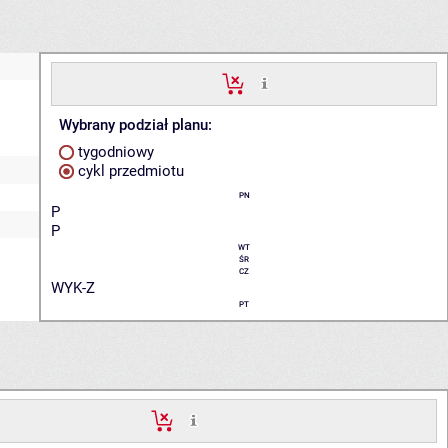
Wybrany podział planu:
tygodniowy
cykl przedmiotu
PN
P
P
WT
ŚR
CZ
WYK-Z
PT