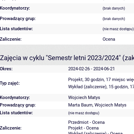
Koordynatorzy:
(brak danych)
Prowadzący grup:
(brak danych)
Lista studentów:
(nie masz dostępu)
Zaliczenie:
Ocena
Zajęcia w cyklu "Semestr letni 2023/2024"
(za
Okres:
2024-02-26 - 2024-06-21
Projekt, 30 godzin, 17 miejsc
wię
Typ zajęć:
Wykład (zaliczenie), 15 godzin, 
Koordynatorzy:
Wojciech Matys
Prowadzący grup:
Marta Baum
,
Wojciech Matys
Lista studentów:
(nie masz dostępu)
Przedmiot - Ocena
Zaliczenie:
Projekt - Ocena
Wykład (zaliczenie) - Ocena