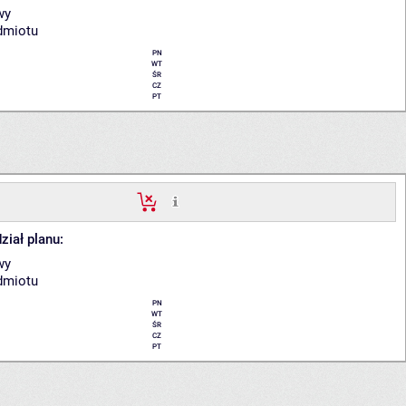
wy
dmiotu
PN
WT
ŚR
CZ
PT
ział planu:
wy
dmiotu
PN
WT
ŚR
CZ
PT