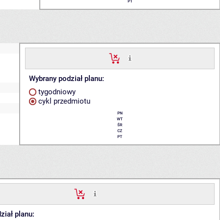
PT
Wybrany podział planu:
tygodniowy
cykl przedmiotu
PN
WT
ŚR
CZ
PT
ział planu: