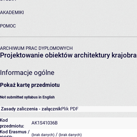
AKADEMIKI
POMOC
ARCHIWUM PRAC DYPLOMOWYCH
Projektowanie obiektów architektury krajobra
Informacje ogólne
Pokaż kartę przedmiotu
Not submitted syllabus in English
Zasady zaliczenia - załącznik
Plik PDF
Kod
AK1S41036B
przedmiotu:
Kod Erasmus /
/
(brak danych)
(brak danych)