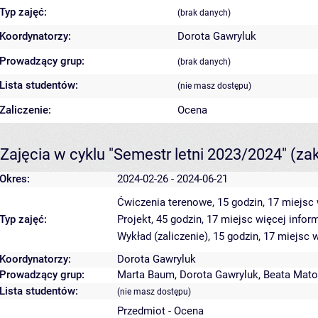
Typ zajęć:
(brak danych)
Koordynatorzy:
Dorota Gawryluk
Prowadzący grup:
(brak danych)
Lista studentów:
(nie masz dostępu)
Zaliczenie:
Ocena
Zajęcia w cyklu "Semestr letni 2023/2024"
(za
Okres:
2024-02-26 - 2024-06-21
Ćwiczenia terenowe, 15 godzin, 17 miejsc
Typ zajęć:
Projekt, 45 godzin, 17 miejsc
więcej inform
Wykład (zaliczenie), 15 godzin, 17 miejsc
w
Koordynatorzy:
Dorota Gawryluk
Prowadzący grup:
Marta Baum
,
Dorota Gawryluk
,
Beata Mat
Lista studentów:
(nie masz dostępu)
Przedmiot - Ocena