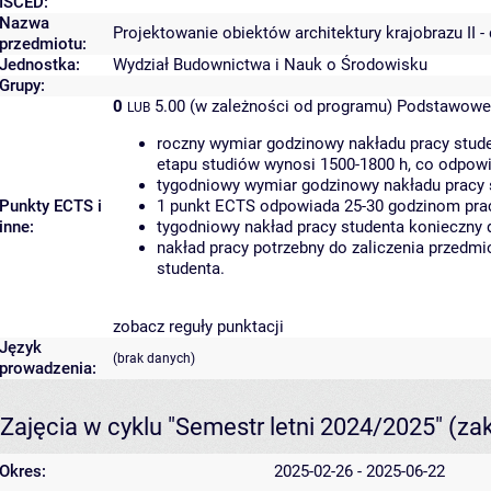
ISCED:
Nazwa
Projektowanie obiektów architektury krajobrazu II 
przedmiotu:
Jednostka:
Wydział Budownictwa i Nauk o Środowisku
Grupy:
0
5.00 (w zależności od programu)
Podstawowe 
LUB
roczny wymiar godzinowy nakładu pracy stude
etapu studiów wynosi 1500-1800 h, co odpow
tygodniowy wymiar godzinowy nakładu pracy 
Punkty ECTS i
1 punkt ECTS odpowiada 25-30 godzinom pracy
inne:
tygodniowy nakład pracy studenta konieczny 
nakład pracy potrzebny do zaliczenia przedm
studenta.
zobacz reguły punktacji
Język
(brak danych)
prowadzenia:
Zajęcia w cyklu "Semestr letni 2024/2025"
(za
Okres:
2025-02-26 - 2025-06-22