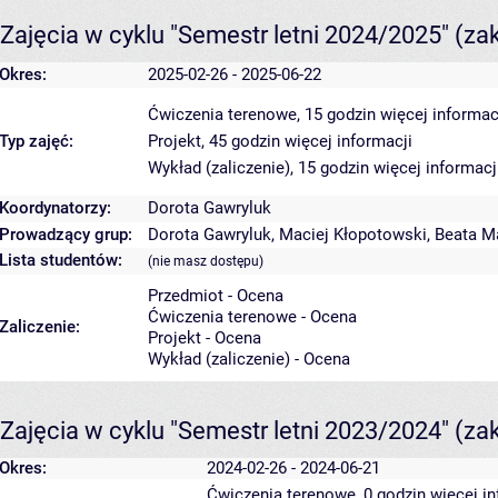
Zajęcia w cyklu "Semestr letni 2024/2025"
(za
Okres:
2025-02-26 - 2025-06-22
Ćwiczenia terenowe, 15 godzin
więcej informac
Typ zajęć:
Projekt, 45 godzin
więcej informacji
Wykład (zaliczenie), 15 godzin
więcej informacj
Koordynatorzy:
Dorota Gawryluk
Prowadzący grup:
Dorota Gawryluk
,
Maciej Kłopotowski
,
Beata M
Lista studentów:
(nie masz dostępu)
Przedmiot - Ocena
Ćwiczenia terenowe - Ocena
Zaliczenie:
Projekt - Ocena
Wykład (zaliczenie) - Ocena
Zajęcia w cyklu "Semestr letni 2023/2024"
(za
Okres:
2024-02-26 - 2024-06-21
Ćwiczenia terenowe, 0 godzin
więcej in