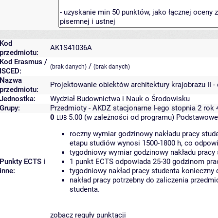
Kod
AK1S41036A
przedmiotu:
Kod Erasmus /
/
(brak danych)
(brak danych)
ISCED:
Nazwa
Projektowanie obiektów architektury krajobrazu II -
przedmiotu:
Jednostka:
Wydział Budownictwa i Nauk o Środowisku
Grupy:
Przedmioty - AKDZ stacjonarne I-ego stopnia 2 rok
0
5.00 (w zależności od programu)
Podstawowe 
LUB
roczny wymiar godzinowy nakładu pracy stude
etapu studiów wynosi 1500-1800 h, co odpow
tygodniowy wymiar godzinowy nakładu pracy 
Punkty ECTS i
1 punkt ECTS odpowiada 25-30 godzinom pracy
inne:
tygodniowy nakład pracy studenta konieczny 
nakład pracy potrzebny do zaliczenia przedm
studenta.
zobacz reguły punktacji