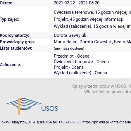
Okres:
2021-02-22 - 2021-06-20
Ćwiczenia terenowe, 15 godzin
więcej i
Typ zajęć:
Projekt, 45 godzin
więcej informacji
Wykład (zaliczenie), 15 godzin
więcej in
Koordynatorzy:
Dorota Gawryluk
Prowadzący grup:
Marta Baum
,
Dorota Gawryluk
,
Beata M
Lista studentów:
(nie masz dostępu)
Przedmiot - Ocena
Ćwiczenia terenowe - Ocena
Zaliczenie:
Projekt - Ocena
Wykład (zaliczenie) - Ocena
Opisy przedmiotów w USOS i
Właścicielem praw autor
15-351 Białystok, ul. Wiejska 45A
tel: +48 746 90 00
https://pb.edu.pl
kontakt
dekla