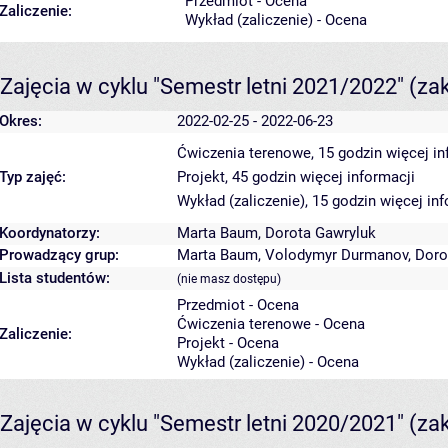
Przedmiot - Ocena
Zaliczenie:
Wykład (zaliczenie) - Ocena
Zajęcia w cyklu "Semestr letni 2021/2022"
(za
Okres:
2022-02-25 - 2022-06-23
Ćwiczenia terenowe, 15 godzin
więcej in
Typ zajęć:
Projekt, 45 godzin
więcej informacji
Wykład (zaliczenie), 15 godzin
więcej inf
Koordynatorzy:
Marta Baum
,
Dorota Gawryluk
Prowadzący grup:
Marta Baum
,
Volodymyr Durmanov
,
Doro
Lista studentów:
(nie masz dostępu)
Przedmiot - Ocena
Ćwiczenia terenowe - Ocena
Zaliczenie:
Projekt - Ocena
Wykład (zaliczenie) - Ocena
Zajęcia w cyklu "Semestr letni 2020/2021"
(za