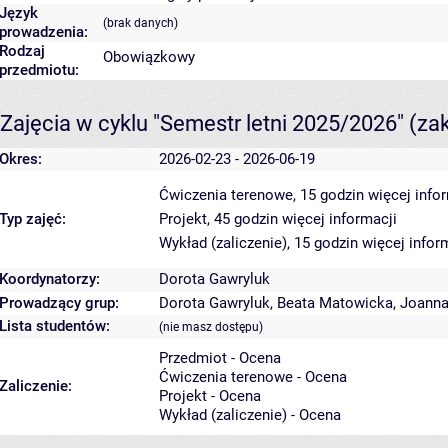
Język
(brak danych)
prowadzenia:
Rodzaj
Obowiązkowy
przedmiotu:
Zajęcia w cyklu "Semestr letni 2025/2026"
(za
Okres:
2026-02-23 - 2026-06-19
Ćwiczenia terenowe, 15 godzin
więcej info
Typ zajęć:
Projekt, 45 godzin
więcej informacji
Wykład (zaliczenie), 15 godzin
więcej infor
Koordynatorzy:
Dorota Gawryluk
Prowadzący grup:
Dorota Gawryluk
,
Beata Matowicka
,
Joanna
Lista studentów:
(nie masz dostępu)
Przedmiot - Ocena
Ćwiczenia terenowe - Ocena
Zaliczenie:
Projekt - Ocena
Wykład (zaliczenie) - Ocena