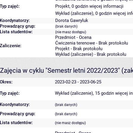
Typ zajęć:
Projekt, 0 godzin
więcej informacji
Wykład (zaliczenie), 0 godzin
więcej in
Koordynatorzy:
Dorota Gawryluk
Prowadzący grup:
(brak danych)
Lista studentów:
(nie masz dostępu)
Przedmiot - Ocena
Ćwiczenia terenowe - Brak protokołu
Zaliczenie:
Projekt - Brak protokołu
Wykład (zaliczenie) - Brak protokołu
Zajęcia w cyklu "Semestr letni 2022/2023"
(za
Okres:
2023-02-23 - 2023-06-25
Typ zajęć:
Wykład (zaliczenie), 15 godzin
więcej i
Koordynatorzy:
(brak danych)
Prowadzący grup:
(brak danych)
Lista studentów:
(nie masz dostępu)